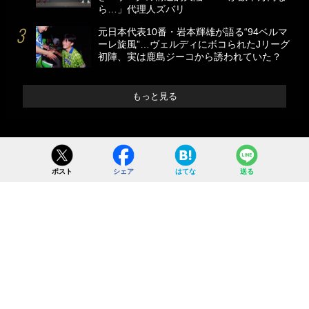
ら…」代理人ズバリ
元日本代表10番・岩本輝雄が語る“94ベルマ
ーレ旋風”…ヴェルディにボコられたJリーグ
初陣、実は鹿島ジーコから誘われていた？
もっと見る
ポスト
シェア
はてな
送る