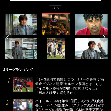
2 / 39
Jリーグランキング
「1～3億円で我慢しつつ」Jリーグを救う“移
籍金ビジネス秘策”セルオン条項とは「もし
バイエルン移籍が20億円で10％なら…」
「日本人は安く買えるが」
バイエルンGMは年俸6億円、Jクラブ強化部
長は「ドイツ4部並み」“スタッフの給料安す
ぎ”Jリーグの構造的欠陥「GMが数千万円な