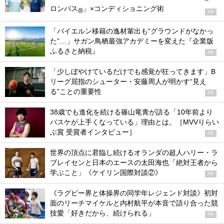
ロンパス
」×コンディショニング術
®
PR
「バイエルン移籍の逸材輩出も“グラウンドがなかっ
た”…」サガン鳥栖最強アカデミーを変えた『企業版
ふるさと納税』
PR
「少しぼやけているだけでも感覚が狂ってきます」B
リーグ屈指のシューター・安藤周人が明かす“見え
る”ことの重要性
PR
38歳でも進化を続ける篠山竜青が語る「10年前より
バスケが上手くなっている」理由とは。［MVVりらい
ぶ賞 受賞者インタビュー］
PR
世界の頂点に君臨し続けるオランダの超人ハリー・ラ
ブレイセンと日本のエースの太田海也「絶対王者から
学ぶこと」《ケイリン国際対談②》
PR
《ラグビー界と体操界の同学年レジェンド対談》初対
面のリーチマイケルと内村航平が本音で語り合った競
技愛「好きだから、続けられる」
PR