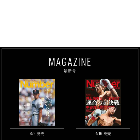
MAGAZINE
最新号
8/6
4/16
発売
発売