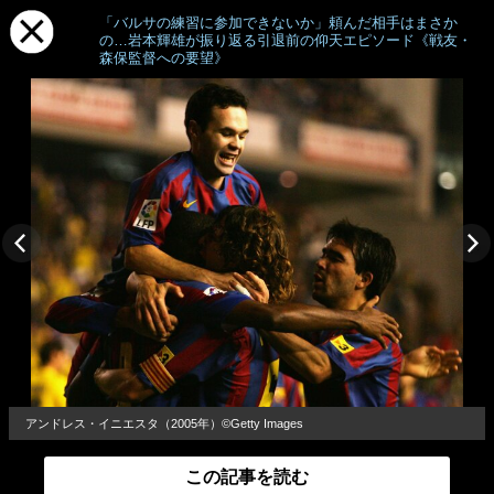
「バルサの練習に参加できないか」頼んだ相手はまさか
の…岩本輝雄が振り返る引退前の仰天エピソード《戦友・
森保監督への要望》
アンドレス・イニエスタ（2005年）©︎Getty Images
この記事を読む