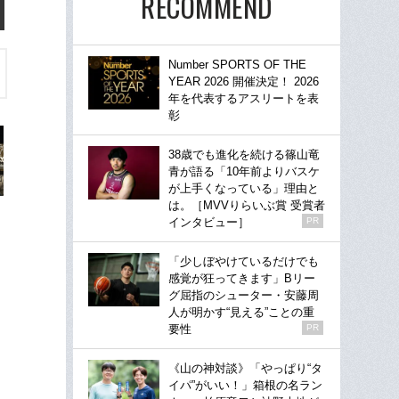
RECOMMEND
Number SPORTS OF THE
YEAR 2026 開催決定！ 2026
年を代表するアスリートを表
彰
38歳でも進化を続ける篠山竜
青が語る「10年前よりバスケ
が上手くなっている」理由と
は。［MVVりらいぶ賞 受賞者
インタビュー］
PR
「少しぼやけているだけでも
感覚が狂ってきます」Bリー
グ屈指のシューター・安藤周
人が明かす“見える”ことの重
要性
PR
《山の神対談》「やっぱり“タ
イパ”がいい！」箱根の名ラン