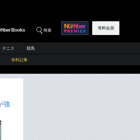
有料会員
検索
テニス
競馬
有料記事
が強