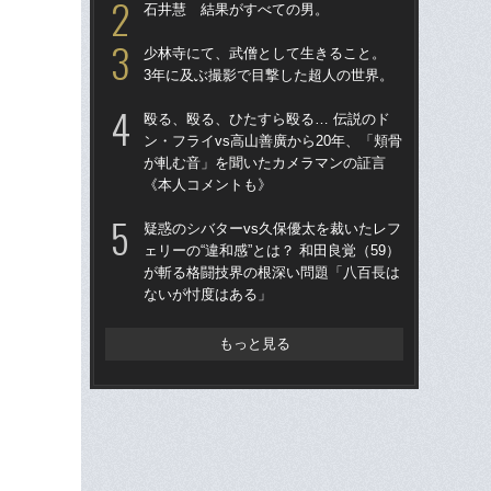
石井慧 結果がすべての男。
時
少林寺にて、武僧として生きること。
「
3年に及ぶ撮影で目撃した超人の世界。
ラァ
グ合
殴る、殴る、ひたすら殴る… 伝説のド
はヤ
ン・フライvs高山善廣から20年、「頬骨
が軋む音」を聞いたカメラマンの証言
殴る
《本人コメントも》
ン・
が
疑惑のシバターvs久保優太を裁いたレフ
《
ェリーの“違和感”とは？ 和田良覚（59）
が斬る格闘技界の根深い問題「八百長は
平本
ないが忖度はある」
られ
結
と
もっと見る
【追
ルに
試