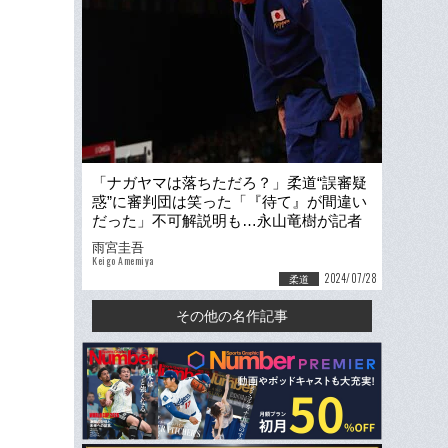
「ナガヤマは落ちただろ？」柔道“誤審疑
惑”に審判団は笑った「『待て』が間違い
だった」不可解説明も…永山竜樹が記者
に見せた涙「自分のスキだった」
雨宮圭吾
Keigo Amemiya
2024/07/28
柔道
その他の名作記事