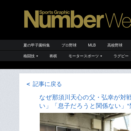
夏の甲子園特集
プロ野球
MLB
高校野球
格闘技
将棋
モータースポーツ
ラグビー
＜
記事に戻る
なぜ那須川天心の父・弘幸が対
い」「息子だろうと関係ない」“