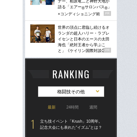
ナー、柏原竜二と神野大地が
語る「エアー
サロンパス
」
®
®
×コンディショニング術
PR
世界の頂点に君臨し続けるオ
ランダの超人ハリー・ラブレ
イセンと日本のエースの太田
海也「絶対王者から学ぶこ
と」《ケイリン国際対談②》
PR
RANKING
格闘技その他
最新
24時間
週間
立ち技イベント「Krush」10周年。
詐
記念大会にも表れた“イズム”とは？
の“
えた