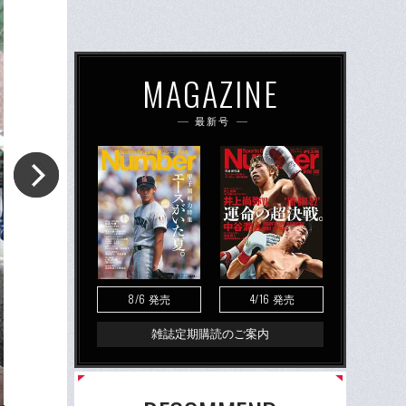
MAGAZINE
最新号
8/6
4/16
発売
発売
雑誌定期購読のご案内