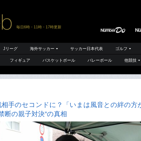
毎日6時・11時・17時更新
Jリーグ
海外サッカー
サッカー日本代表
ゴルフ
フィギュア
バスケットボール
バレーボール
他競技
戦相手のセコンドに？「いまは風音との絆の方
禁断の親子対決”の真相