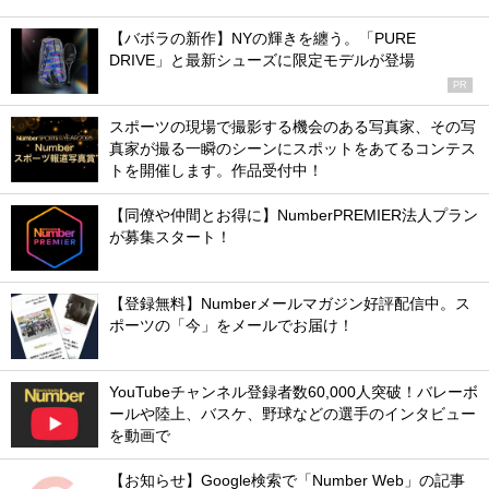
【バボラの新作】NYの輝きを纏う。「PURE
DRIVE」と最新シューズに限定モデルが登場
PR
スポーツの現場で撮影する機会のある写真家、その写
真家が撮る一瞬のシーンにスポットをあてるコンテス
トを開催します。作品受付中！
【同僚や仲間とお得に】NumberPREMIER法人プラン
が募集スタート！
【登録無料】Numberメールマガジン好評配信中。ス
ポーツの「今」をメールでお届け！
YouTubeチャンネル登録者数60,000人突破！バレーボ
ールや陸上、バスケ、野球などの選手のインタビュー
を動画で
【お知らせ】Google検索で「Number Web」の記事