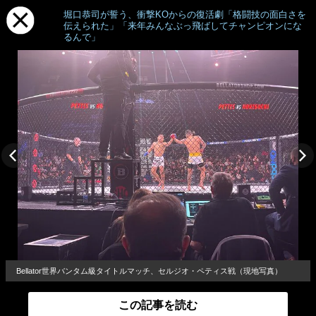
堀口恭司が誓う、衝撃KOからの復活劇「格闘技の面白さを
伝えられた」「来年みんなぶっ飛ばしてチャンピオンにな
るんで」
Bellator世界バンタム級タイトルマッチ、セルジオ・ペティス戦（現地写真）
この記事を読む