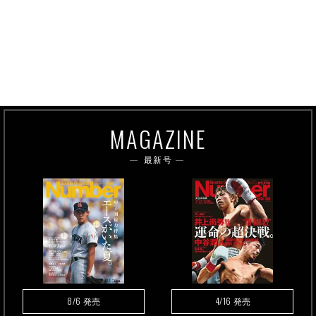
MAGAZINE
最新号
8/6
4/16
発売
発売