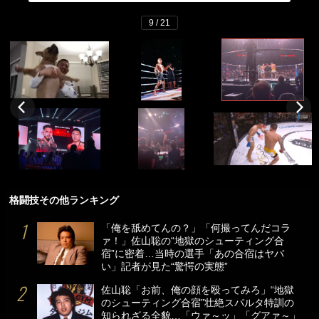
9 / 21
格闘技その他ランキング
「俺を舐めてんの？」「何撮ってんだコラ
ァ！」佐山聡の“地獄のシューティング合
宿”に密着…当時の選手「あの合宿はヤバ
い」記者が見た“驚愕の実態”
佐山聡「お前、俺の顔を殴ってみろ」“地獄
のシューティング合宿”壮絶スパルタ特訓の
知られざる全貌…「ウァ～ッ」「グアァ～」