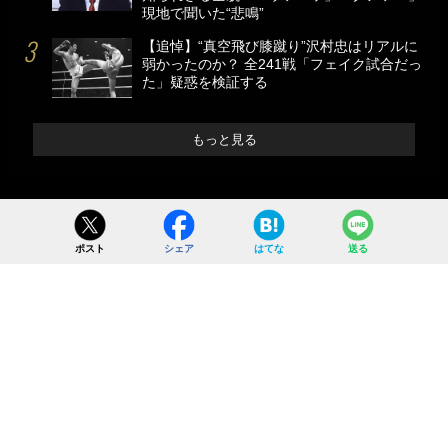
現地で聞いた“悲鳴”
【追悼】“真空飛び膝蹴り”沢村忠はリアルに
弱かったのか？ 全241戦「フェイク試合だっ
た」疑惑を検証する
もっと見る
ポスト
シェア
はてな
送る