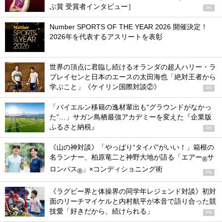
ぶ賞 受賞者インタビュー］
PR
Number SPORTS OF THE YEAR 2026 開催決定！
2026年を代表するアスリートを表彰
世界の頂点に君臨し続けるオランダの超人ハリー・ラ
ブレイセンと日本のエースの太田海也「絶対王者から
学ぶこと」《ケイリン国際対談②》
PR
「バイエルン移籍の逸材輩出も“グラウンドがなかっ
た”…」サガン鳥栖最強アカデミーを変えた『企業版
ふるさと納税』
PR
《山の神対談》「やっぱり“タイパ”がいい！」箱根の
名ランナー、柏原竜二と神野大地が語る「エアー
サ
®
ロンパス
」×コンディショニング術
®
PR
《ラグビー界と体操界の同学年レジェンド対談》初対
面のリーチマイケルと内村航平が本音で語り合った競
技愛「好きだから、続けられる」
PR