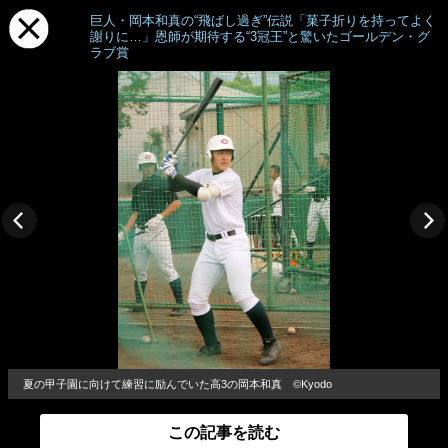
巨人・岡本和真の“飛ばし過ぎ”伝説「菓子折りを持ってよく
謝りに…」恩師が期待する“3冠王”と驚いたゴールデン・グ
ラブ賞
夏の甲子園に向けて練習に励んでいた高3の岡本和真 ©︎Kyodo
この記事を読む