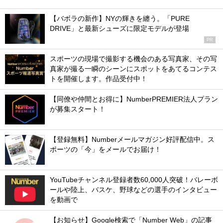
【バボラの新作】NYの輝きを纏う。「PURE
DRIVE」と最新シューズに限定モデルが登場
PR
スポーツの現場で撮影する機会のある写真家、その写
真家が撮る一瞬のシーンにスポットをあてるコンテス
トを開催します。作品受付中！
【同僚や仲間とお得に】NumberPREMIER法人プラン
が募集スタート！
【登録無料】Numberメールマガジン好評配信中。ス
ポーツの「今」をメールでお届け！
YouTubeチャンネル登録者数60,000人突破！バレーボ
ールや陸上、バスケ、野球などの選手のインタビュー
を動画で
【お知らせ】Google検索で「Number Web」の記事