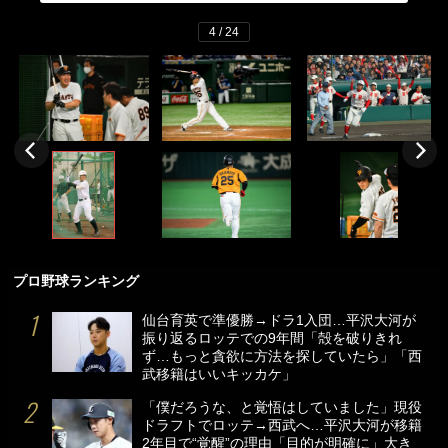
4 / 24
プロ野球ランキング
仙台育英で準優勝→ドラ1入団…平沢大河が
振り返るロッテでの9年間「殻を破りきれ
ず…もっと貪欲に方法を探していたら」「西
武移籍はいいキッカケ」
「僕だろうな、と覚悟はしていました」現役
ドラフトでロッテ→西武へ…平沢大河が移籍
2年目で“覚醒”の理由「目的が明確に」大き