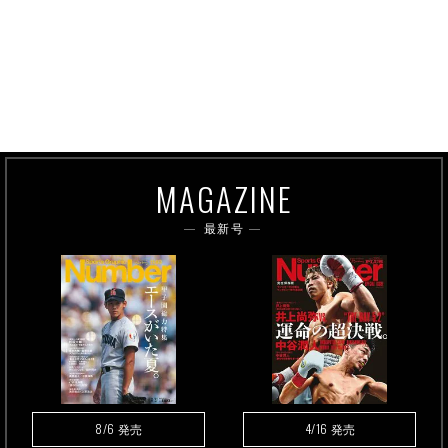
MAGAZINE
最新号
8/6
4/16
発売
発売