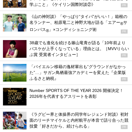
学ぶこと」《ケイリン国際対談②》
PR
《山の神対談》「やっぱり“タイパ”がいい！」箱根の
名ランナー、柏原竜二と神野大地が語る「エアー
サ
®
ロンパス
」×コンディショニング術
®
PR
38歳でも進化を続ける篠山竜青が語る「10年前より
バスケが上手くなっている」理由とは。［MVVりらい
ぶ賞 受賞者インタビュー］
PR
「バイエルン移籍の逸材輩出も“グラウンドがなかっ
た”…」サガン鳥栖最強アカデミーを変えた『企業版
ふるさと納税』
PR
Number SPORTS OF THE YEAR 2026 開催決定！
2026年を代表するアスリートを表彰
《ラグビー界と体操界の同学年レジェンド対談》初対
面のリーチマイケルと内村航平が本音で語り合った競
技愛「好きだから、続けられる」
PR