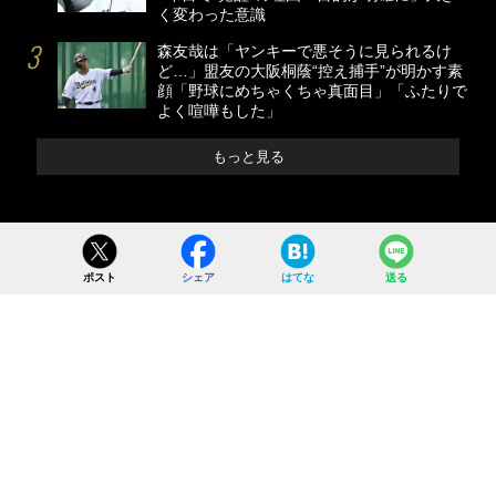
く変わった意識
森友哉は「ヤンキーで悪そうに見られるけ
ど…」盟友の大阪桐蔭“控え捕手”が明かす素
顔「野球にめちゃくちゃ真面目」「ふたりで
よく喧嘩もした」
もっと見る
ポスト
シェア
はてな
送る