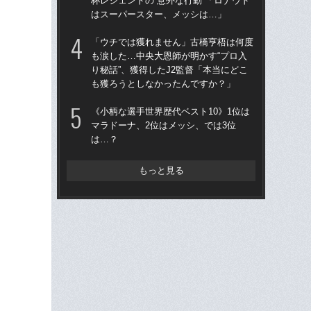
杯レジェンドの“意外な行動”「ロナウド
今
はスーパースター、メッシは…」
“日
「ウチでは獲れません」古橋亨梧は何度
言
も涙した…中央大恩師が明かす“プロ入
移
り秘話”、獲得したJ2監督「本当にどこ
た
も獲ろうとしなかったんですか？」
市
《小柄な選手世界歴代ベスト10》1位は
イ
マラドーナ、2位はメッシ、では3位
森本
は…？
もっと見る