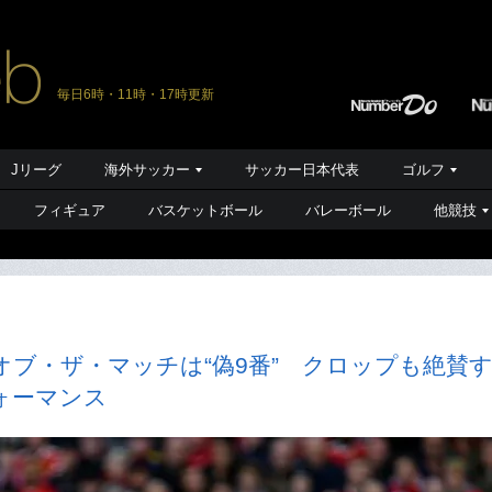
毎日6時・11時・17時更新
Jリーグ
海外サッカー
サッカー日本代表
ゴルフ
フィギュア
バスケットボール
バレーボール
他競技
ブ・ザ・マッチは“偽9番” クロップも絶賛
ォーマンス