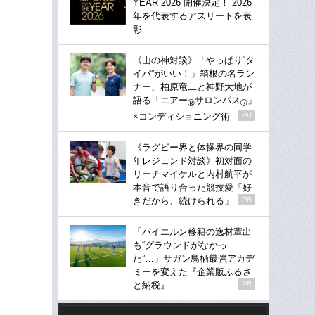
YEAR 2026 開催決定！ 2026
年を代表するアスリートを表
彰
《山の神対談》「やっぱり“タ
イパ”がいい！」箱根の名ラン
ナー、柏原竜二と神野大地が
語る「エアー
サロンパス
」
®
®
×コンディショニング術
PR
《ラグビー界と体操界の同学
年レジェンド対談》初対面の
リーチマイケルと内村航平が
本音で語り合った競技愛「好
きだから、続けられる」
PR
「バイエルン移籍の逸材輩出
も“グラウンドがなかっ
た”…」サガン鳥栖最強アカデ
ミーを変えた『企業版ふるさ
と納税』
PR