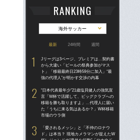
RANKING
海外サッカー
最新
24時間
週間
Jリーグは3ページ、プレミアは…契約書
Jリ
から大違い「ビールの祭典参加がマス
か
ト」「移籍最終日23時59分に加入」“最
ト」
強の代理人”が明かす交渉の内幕
強の
“日本代表最年少”21歳塩貝健人の強気宣
〈W
言「W杯で活躍して、ビッグクラブへの
から
移籍を勝ち取りますよ」…代理人に届い
の
た「うちに来る気はあるか？」W杯移籍
ない
市場のウラ側
ヘ
「愛されるメッシ」と「不仲のロナウ
大会
ド」は本当？ 現地カメラマンが捉えたW
定”