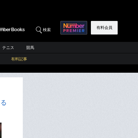
有料会員
検索
テニス
競馬
有料記事
する