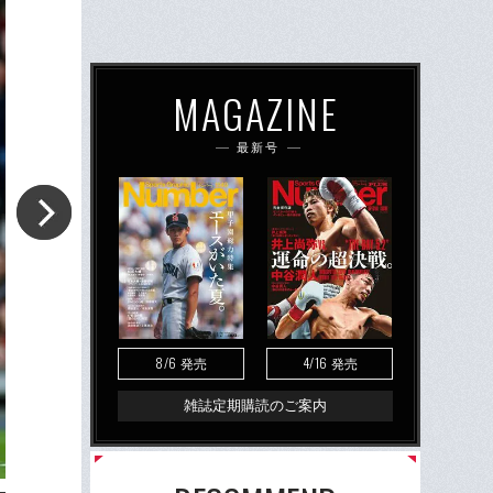
MAGAZINE
最新号
8/6
4/16
発売
発売
雑誌定期購読のご案内