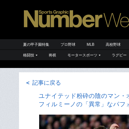
夏の甲子園特集
プロ野球
MLB
高校野球
格闘技
将棋
モータースポーツ
ラグビー
＜
記事に戻る
ユナイテッド粉砕の陰のマン・オ
フィルミーノの「異常」なパフ