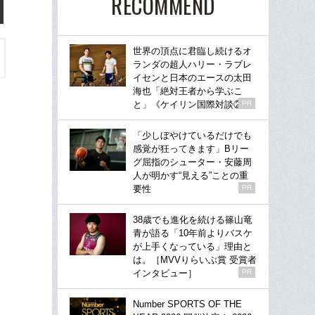
RECOMMEND
世界の頂点に君臨し続けるオ
ランダの超人ハリー・ラブレ
イセンと日本のエースの太田
海也「絶対王者から学ぶこ
と」《ケイリン国際対談②》
PR
「少しぼやけているだけでも
感覚が狂ってきます」Bリー
グ屈指のシューター・安藤周
人が明かす“見える”ことの重
要性
PR
38歳でも進化を続ける篠山竜
青が語る「10年前よりバスケ
が上手くなっている」理由と
は。［MVVりらいぶ賞 受賞者
インタビュー］
PR
Number SPORTS OF THE