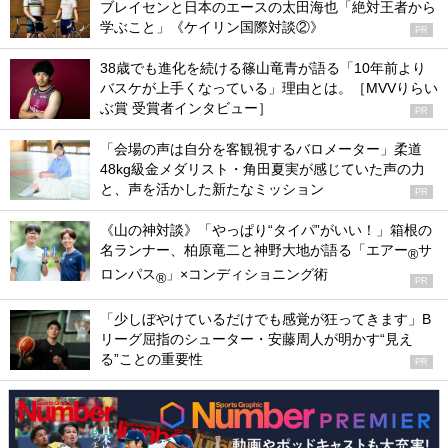
ブレイセンと日本のエースの太田海也「絶対王者から
学ぶこと」《ケイリン国際対談②》
PR
38歳でも進化を続ける篠山竜青が語る「10年前より
バスケが上手くなっている」理由とは。［MVVりらい
ぶ賞 受賞者インタビュー］
PR
「会場の声は自分を客観視するバロメーター」柔道
48kg級金メダリスト・角田夏実が感じていた声の力
と、声を活かした新たなミッション
PR
《山の神対談》「やっぱり“タイパ”がいい！」箱根の
名ランナー、柏原竜二と神野大地が語る「エアー
サ
®
ロンパス
」×コンディショニング術
®
PR
「少しぼやけているだけでも感覚が狂ってきます」B
リーグ屈指のシューター・安藤周人が明かす“見え
る”ことの重要性
PR