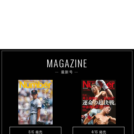
MAGAZINE
最新号
8/6
4/16
発売
発売