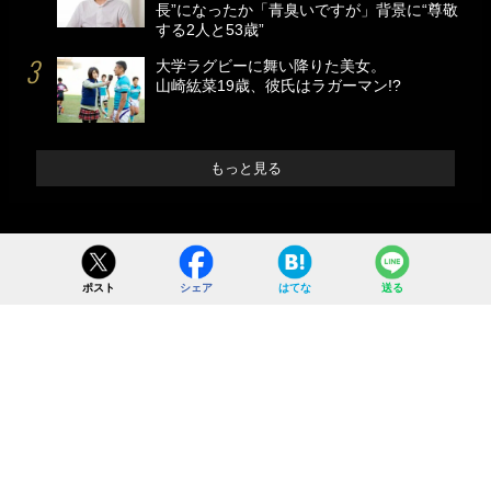
長”になったか「青臭いですが」背景に“尊敬
する2人と53歳”
大学ラグビーに舞い降りた美女。
山崎紘菜19歳、彼氏はラガーマン!?
もっと見る
ポスト
シェア
はてな
送る