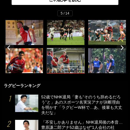
5 / 14
ラグビーランキング
52歳でNHK退局「妻も“そのうち辞めるだろ
う”と」あのスポーツ名実況アナが決断理由
を明かす「ラグビーW杯で…あ、後輩も大丈
夫だな」
「不安しかありません」NHK退局後の本音…
豊原謙二郎アナ52歳はなぜ“1人会社の社