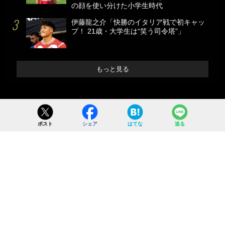
の顔を使い分けた小学生時代
伊藤龍之介「快勝のイタリア戦で初キャッ
プ！ 21歳・大学生は“笑う司令塔”」
もっと見る
ポスト
シェア
はてな
送る