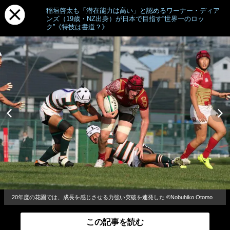
稲垣啓太も「潜在能力は高い」と認めるワーナー・ディア
ンズ（19歳・NZ出身）が日本で目指す“世界一のロッ
ク”《特技は書道？》
20年度の花園では、成長を感じさせる力強い突破を連発した ©Nobuhiko Otomo
この記事を読む