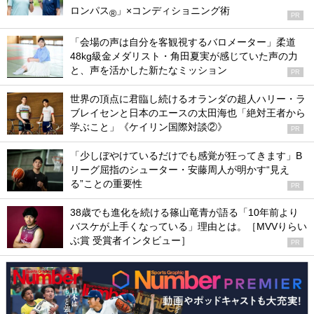
ロンパス
」×コンディショニング術
®
PR
「会場の声は自分を客観視するバロメーター」柔道
48kg級金メダリスト・角田夏実が感じていた声の力
と、声を活かした新たなミッション
PR
世界の頂点に君臨し続けるオランダの超人ハリー・ラ
ブレイセンと日本のエースの太田海也「絶対王者から
学ぶこと」《ケイリン国際対談②》
PR
「少しぼやけているだけでも感覚が狂ってきます」B
リーグ屈指のシューター・安藤周人が明かす“見え
る”ことの重要性
PR
38歳でも進化を続ける篠山竜青が語る「10年前より
バスケが上手くなっている」理由とは。［MVVりらい
ぶ賞 受賞者インタビュー］
PR