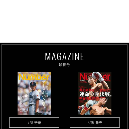
MAGAZINE
最新号
8/6
4/16
発売
発売