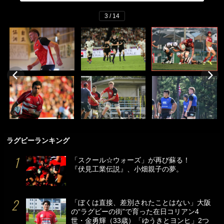
3 / 14
ラグビーランキング
「スクール☆ウォーズ」が再び蘇る！
『伏見工業伝説』、小畑親子の夢。
「ぼくは直接、差別されたことはない」大阪
の“ラグビーの街”で育った在日コリアン4
世・金勇輝（33歳）「ゆうきとヨンヒ」2つ