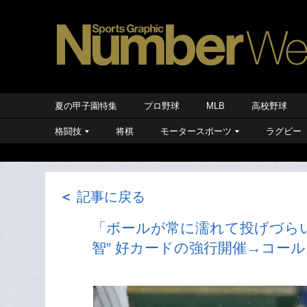
夏の甲子園特集
プロ野球
MLB
高校野球
格闘技
将棋
モータースポーツ
ラグビー
＜
記事に戻る
「ボールが常に濡れて投げづらい
智” 好カードの強行開催→コー