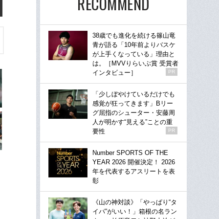
RECOMMEND
38歳でも進化を続ける篠山竜
青が語る「10年前よりバスケ
が上手くなっている」理由と
は。［MVVりらいぶ賞 受賞者
インタビュー］
PR
「少しぼやけているだけでも
感覚が狂ってきます」Bリー
グ屈指のシューター・安藤周
人が明かす“見える”ことの重
要性
PR
Number SPORTS OF THE
YEAR 2026 開催決定！ 2026
年を代表するアスリートを表
彰
《山の神対談》「やっぱり“タ
イパ”がいい！」箱根の名ラン