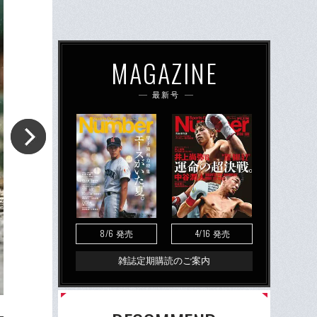
MAGAZINE
最新号
8/6
4/16
発売
発売
雑誌定期購読のご案内