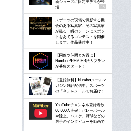
新シューズに限定モデルが登
場
PR
スポーツの現場で撮影する機
会のある写真家、その写真家
が撮る一瞬のシーンにスポッ
トをあてるコンテストを開催
します。作品受付中！
【同僚や仲間とお得に】
NumberPREMIER法人プラン
が募集スタート！
【登録無料】Numberメールマ
ガジン好評配信中。スポーツ
の「今」をメールでお届け！
YouTubeチャンネル登録者数
60,000人突破！バレーボール
や陸上、バスケ、野球などの
選手のインタビューを動画で