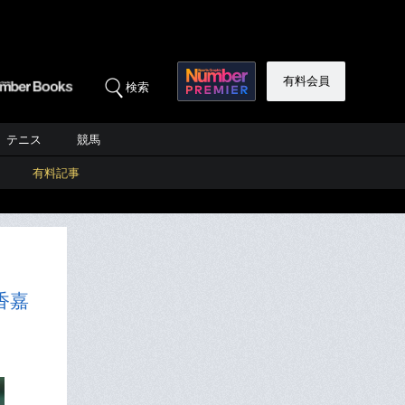
有料会員
検索
テニス
競馬
有料記事
香嘉