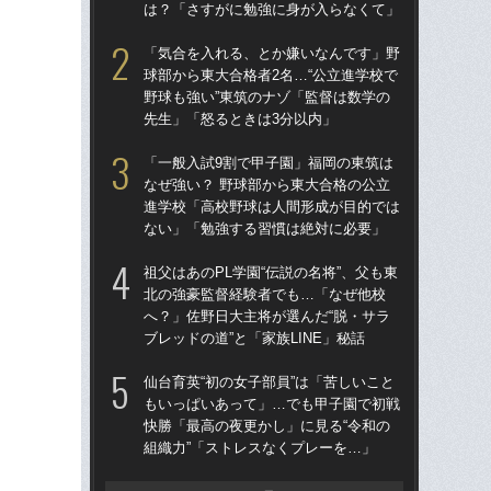
は？「さすがに勉強に身が入らなくて」
ブレ
「気合を入れる、とか嫌いなんです」野
「
球部から東大合格者2名…“公立進学校で
公立
野球も強い”東筑のナゾ「監督は数学の
でも
先生」「怒るときは3分以内」
は
「一般入試9割で甲子園」福岡の東筑は
「
なぜ強い？ 野球部から東大合格の公立
球部
進学校「高校野球は人間形成が目的では
野球
ない」「勉強する習慣は絶対に必要」
先
祖父はあのPL学園“伝説の名将”、父も東
「
北の強豪監督経験者でも…「なぜ他校
なぜ
へ？」佐野日大主将が選んだ“脱・サラ
進
ブレッドの道”と「家族LINE」秘話
な
仙台育英“初の女子部員”は「苦しいこと
仙台
もいっぱいあって」…でも甲子園で初戦
も
快勝「最高の夜更かし」に見る“令和の
快勝
組織力”「ストレスなくプレーを…」
組織