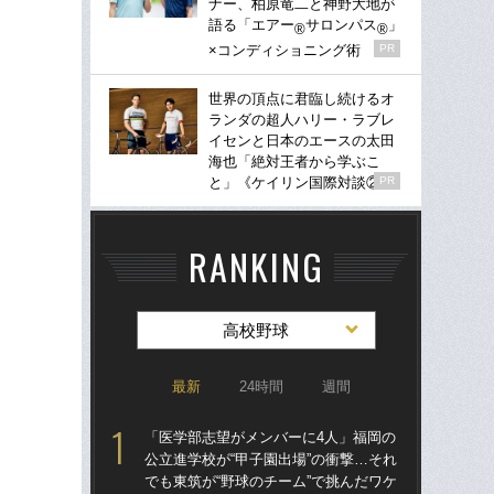
ナー、柏原竜二と神野大地が
語る「エアー
サロンパス
」
®
®
×コンディショニング術
PR
世界の頂点に君臨し続けるオ
ランダの超人ハリー・ラブレ
イセンと日本のエースの太田
海也「絶対王者から学ぶこ
と」《ケイリン国際対談②》
PR
RANKING
高校野球
最新
24時間
週間
「医学部志望がメンバーに4人」福岡の
祖父
公立進学校が“甲子園出場”の衝撃…それ
北
でも東筑が“野球のチーム”で挑んだワケ
へ？