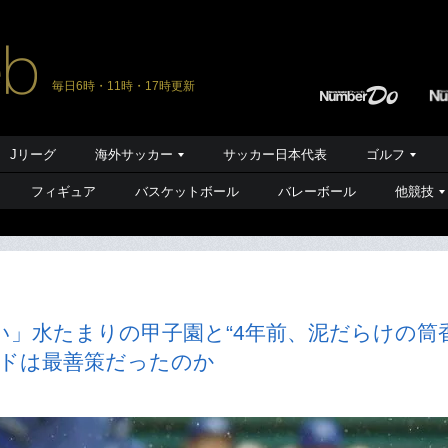
毎日6時・11時・17時更新
Jリーグ
海外サッカー
サッカー日本代表
ゴルフ
フィギュア
バスケットボール
バレーボール
他競技
」水たまりの甲子園と“4年前、泥だらけの筒
ルドは最善策だったのか