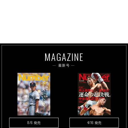
MAGAZINE
最新号
8/6
4/16
発売
発売