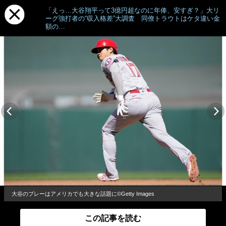
「えっ…大谷翔平って3億円超なのに年俸、安すぎ？」大リ
ーグ強打者の“収入格差”大調査 同僚トラウトはケタ違い金
額の…
大谷のプレーはアメリカでも大きな話題に©Getty Images
この記事を読む