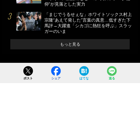
仰”が見落とした実力
「まじでうるせぇな」ホワイトソックス村上
宗隆“あえて発した”言葉の真意…低すぎた下
馬評→大躍進「シカゴに熱狂を呼ぶ」スラッ
ガーのいま
もっと見る
ポスト
シェア
はてな
送る