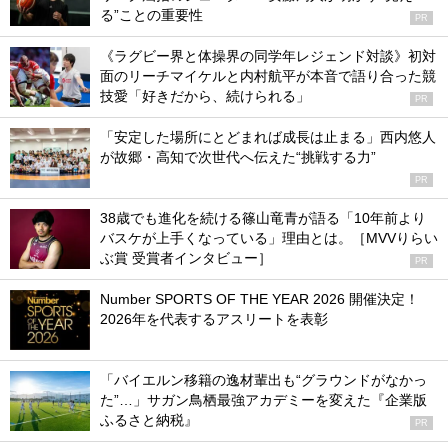
る”ことの重要性
PR
《ラグビー界と体操界の同学年レジェンド対談》初対
面のリーチマイケルと内村航平が本音で語り合った競
技愛「好きだから、続けられる」
PR
「安定した場所にとどまれば成長は止まる」西内悠人
が故郷・高知で次世代へ伝えた“挑戦する力”
PR
38歳でも進化を続ける篠山竜青が語る「10年前より
バスケが上手くなっている」理由とは。［MVVりらい
ぶ賞 受賞者インタビュー］
PR
Number SPORTS OF THE YEAR 2026 開催決定！
2026年を代表するアスリートを表彰
「バイエルン移籍の逸材輩出も“グラウンドがなかっ
た”…」サガン鳥栖最強アカデミーを変えた『企業版
ふるさと納税』
PR