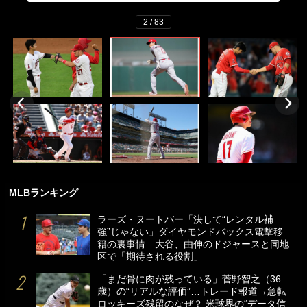
2 / 83
MLBランキング
ラーズ・ヌートバー「決して“レンタル補
強”じゃない」ダイヤモンドバックス電撃移
籍の裏事情…大谷、由伸のドジャースと同地
区で「期待される役割」
「まだ骨に肉が残っている」菅野智之（36
歳）の“リアルな評価”…トレード報道→急転
ロッキーズ残留のなぜ？ 米球界の“データ信