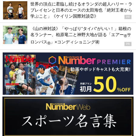
世界の頂点に君臨し続けるオランダの超人ハリー・ラ
ブレイセンと日本のエースの太田海也「絶対王者から
学ぶこと」《ケイリン国際対談②》
PR
《山の神対談》「やっぱり“タイパ”がいい！」箱根の
名ランナー、柏原竜二と神野大地が語る「エアー
サ
®
ロンパス
」×コンディショニング術
®
PR