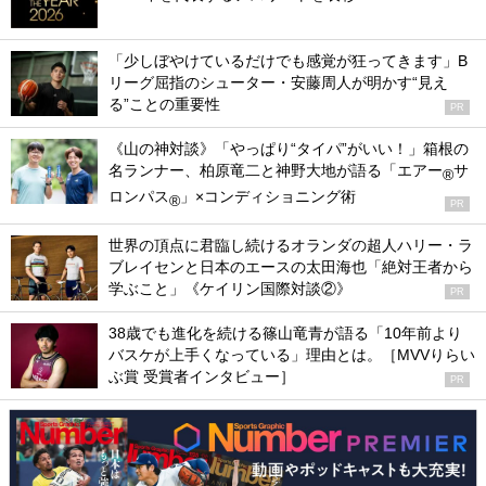
「少しぼやけているだけでも感覚が狂ってきます」B
リーグ屈指のシューター・安藤周人が明かす“見え
る”ことの重要性
PR
《山の神対談》「やっぱり“タイパ”がいい！」箱根の
名ランナー、柏原竜二と神野大地が語る「エアー
サ
®
ロンパス
」×コンディショニング術
®
PR
世界の頂点に君臨し続けるオランダの超人ハリー・ラ
ブレイセンと日本のエースの太田海也「絶対王者から
学ぶこと」《ケイリン国際対談②》
PR
38歳でも進化を続ける篠山竜青が語る「10年前より
バスケが上手くなっている」理由とは。［MVVりらい
ぶ賞 受賞者インタビュー］
PR