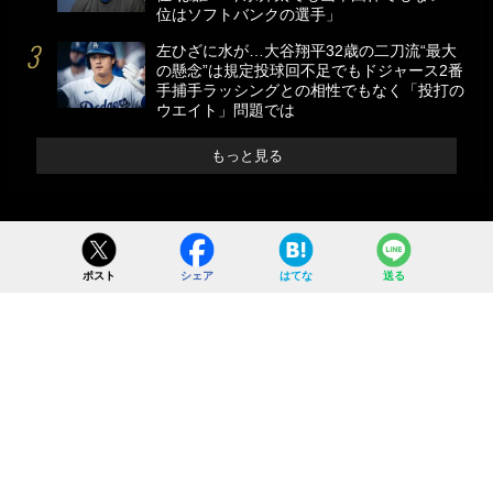
位はソフトバンクの選手」
左ひざに水が…大谷翔平32歳の二刀流“最大
の懸念”は規定投球回不足でもドジャース2番
手捕手ラッシングとの相性でもなく「投打の
ウエイト」問題では
もっと見る
ポスト
シェア
はてな
送る