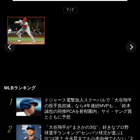
7 / 7
MLBランキング
ドジャース電撃加入スクーバルで「大谷翔平
の投手負担減」なら4年連続MVPも…「鈴木
誠也の同僚PCAを射程圏内」サイ・ヤング賞
とともに予想
「大谷翔平が“まさかの3位”」好きなプロ野
球選手ランキング“センバツ球児が選ぶ1
位”は誰？ 今永昇太でも山本由伸でもない「2