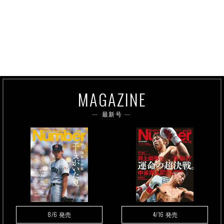
MAGAZINE
最新号
8/6
4/16
発売
発売