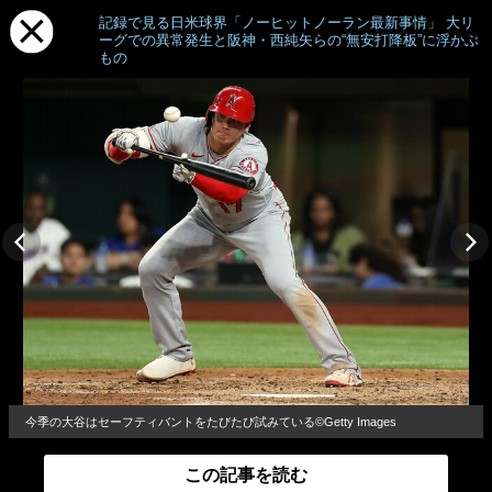
記録で見る日米球界「ノーヒットノーラン最新事情」 大リ
ーグでの異常発生と阪神・西純矢らの“無安打降板”に浮かぶ
もの
今季の大谷はセーフティバントをたびたび試みている©Getty Images
この記事を読む