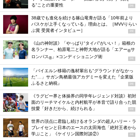
る”ことの重要性
PR
38歳でも進化を続ける篠山竜青が語る「10年前より
バスケが上手くなっている」理由とは。［MVVりらい
ぶ賞 受賞者インタビュー］
PR
《山の神対談》「やっぱり“タイパ”がいい！」箱根の
名ランナー、柏原竜二と神野大地が語る「エアー
サ
®
ロンパス
」×コンディショニング術
®
PR
「バイエルン移籍の逸材輩出も“グラウンドがなかっ
た”…」サガン鳥栖最強アカデミーを変えた『企業版
ふるさと納税』
PR
《ラグビー界と体操界の同学年レジェンド対談》初対
面のリーチマイケルと内村航平が本音で語り合った競
技愛「好きだから、続けられる」
PR
世界の頂点に君臨し続けるオランダの超人ハリー・ラ
ブレイセンと日本のエースの太田海也「絶対王者から
学ぶこと」《ケイリン国際対談②》
PR