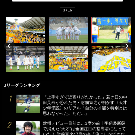
3 / 16
Jリーグランキング
「上手すぎて近寄りがたかった」若き日の中
田英寿が恐れた男・財前宣之が明かす〈天才
少年伝説〉のリアル「自分の才能を特別とは
思わなかった。ただ…」
欧州デビュー目前に…3度の前十字靭帯断裂
で消えた“天才”は全国注目の指導者になって
いた！ 財前宣之47歳の今「俺にしかできな