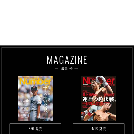
MAGAZINE
最新号
8/6
4/16
発売
発売