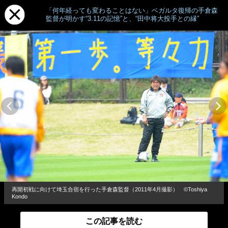
「何年経っても変わることはない」ベガルタ復帰の手倉森
監督が明かす“3.11の記憶”と、“田中将大投手との縁”
再開初戦に向けて埼玉合宿を行った手倉森監督（2011年4月撮影） ©Toshiya
Kondo
この記事を読む