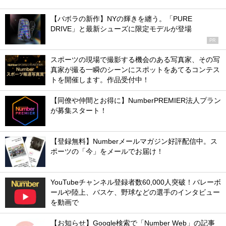
【バボラの新作】NYの輝きを纏う。「PURE
DRIVE」と最新シューズに限定モデルが登場
PR
スポーツの現場で撮影する機会のある写真家、その写
真家が撮る一瞬のシーンにスポットをあてるコンテス
トを開催します。作品受付中！
【同僚や仲間とお得に】NumberPREMIER法人プラン
が募集スタート！
【登録無料】Numberメールマガジン好評配信中。ス
ポーツの「今」をメールでお届け！
YouTubeチャンネル登録者数60,000人突破！バレーボ
ールや陸上、バスケ、野球などの選手のインタビュー
を動画で
【お知らせ】Google検索で「Number Web」の記事