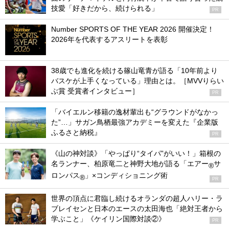
技愛「好きだから、続けられる」
PR
Number SPORTS OF THE YEAR 2026 開催決定！
2026年を代表するアスリートを表彰
38歳でも進化を続ける篠山竜青が語る「10年前より
バスケが上手くなっている」理由とは。［MVVりらい
ぶ賞 受賞者インタビュー］
PR
「バイエルン移籍の逸材輩出も“グラウンドがなかっ
た”…」サガン鳥栖最強アカデミーを変えた『企業版
ふるさと納税』
PR
《山の神対談》「やっぱり“タイパ”がいい！」箱根の
名ランナー、柏原竜二と神野大地が語る「エアー
サ
®
ロンパス
」×コンディショニング術
®
PR
世界の頂点に君臨し続けるオランダの超人ハリー・ラ
ブレイセンと日本のエースの太田海也「絶対王者から
学ぶこと」《ケイリン国際対談②》
PR