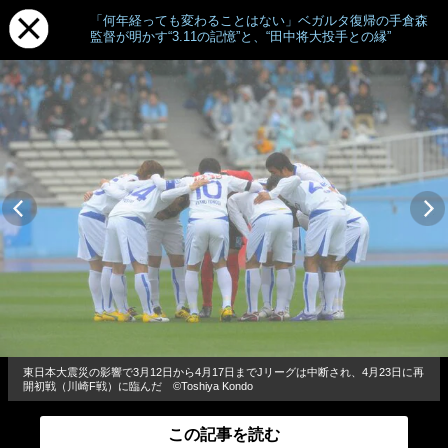
「何年経っても変わることはない」ベガルタ復帰の手倉森
監督が明かす“3.11の記憶”と、“田中将大投手との縁”
東日本大震災の影響で3月12日から4月17日までJリーグは中断され、4月23日に再
開初戦（川崎F戦）に臨んだ ©Toshiya Kondo
この記事を読む