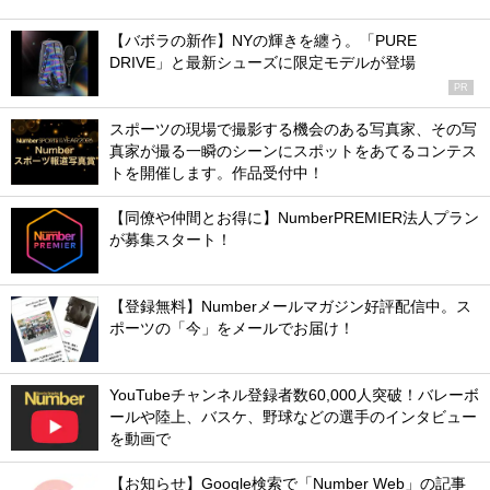
【バボラの新作】NYの輝きを纏う。「PURE
DRIVE」と最新シューズに限定モデルが登場
PR
スポーツの現場で撮影する機会のある写真家、その写
真家が撮る一瞬のシーンにスポットをあてるコンテス
トを開催します。作品受付中！
【同僚や仲間とお得に】NumberPREMIER法人プラン
が募集スタート！
【登録無料】Numberメールマガジン好評配信中。ス
ポーツの「今」をメールでお届け！
YouTubeチャンネル登録者数60,000人突破！バレーボ
ールや陸上、バスケ、野球などの選手のインタビュー
を動画で
【お知らせ】Google検索で「Number Web」の記事