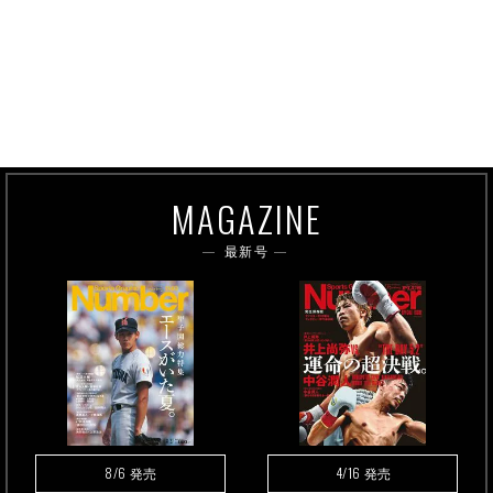
MAGAZINE
最新号
8/6
4/16
発売
発売