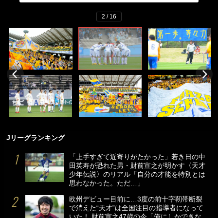
2 / 16
Jリーグランキング
「上手すぎて近寄りがたかった」若き日の中
田英寿が恐れた男・財前宣之が明かす〈天才
少年伝説〉のリアル「自分の才能を特別とは
思わなかった。ただ…」
欧州デビュー目前に…3度の前十字靭帯断裂
で消えた“天才”は全国注目の指導者になって
いた！ 財前宣之47歳の今「俺にしかできな