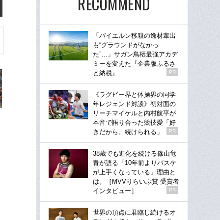
RECOMMEND
「バイエルン移籍の逸材輩出
も“グラウンドがなかっ
た”…」サガン鳥栖最強アカデ
ミーを変えた『企業版ふるさ
と納税』
PR
《ラグビー界と体操界の同学
年レジェンド対談》初対面の
リーチマイケルと内村航平が
本音で語り合った競技愛「好
きだから、続けられる」
PR
38歳でも進化を続ける篠山竜
青が語る「10年前よりバスケ
が上手くなっている」理由と
は。［MVVりらいぶ賞 受賞者
インタビュー］
PR
世界の頂点に君臨し続けるオ