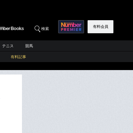
有料会員
検索
テニス
競馬
有料記事
場