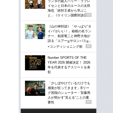
ランダの超人ハリー・ラブレ
イセンと日本のエースの太田
海也「絶対王者から学ぶこ
と」《ケイリン国際対談②》
PR
《山の神対談》「やっぱり“タ
イパ”がいい！」箱根の名ラン
ナー、柏原竜二と神野大地が
語る「エアー
サロンパス
」
®
®
×コンディショニング術
PR
Number SPORTS OF THE
YEAR 2026 開催決定！ 2026
年を代表するアスリートを表
彰
「少しぼやけているだけでも
感覚が狂ってきます」Bリー
グ屈指のシューター・安藤周
人が明かす“見える”ことの重
要性
PR