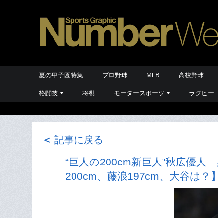
夏の甲子園特集
プロ野球
MLB
高校野球
格闘技
将棋
モータースポーツ
ラグビー
＜
記事に戻る
“巨人の200cm新巨人”秋広優
200cm、藤浪197cm、大谷は？