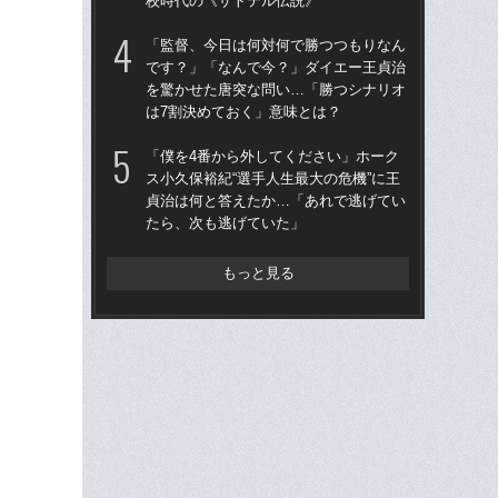
校時代の《サトテル伝説》
「
「監督、今日は何対何で勝つつもりなん
「
です？」「なんで今？」ダイエー王貞治
カン
を驚かせた唐突な問い…「勝つシナリオ
中軸
は7割決めておく」意味とは？
校
「僕を4番から外してください」ホーク
「
ス小久保裕紀“選手人生最大の危機”に王
で
貞治は何と答えたか…「あれで逃げてい
を
たら、次も逃げていた」
は
もっと見る