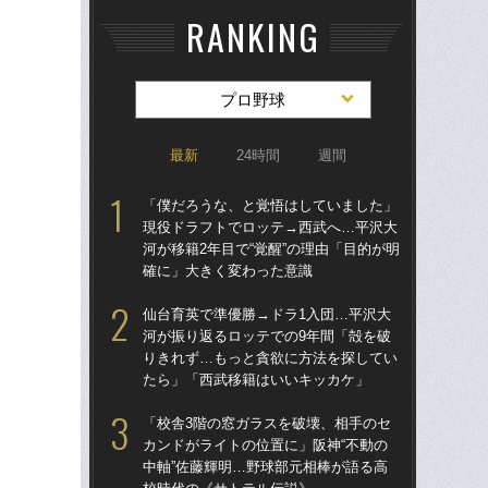
RANKING
プロ野球
最新
24時間
週間
「僕だろうな、と覚悟はしていました」
仙
現役ドラフトでロッテ→西武へ…平沢大
河
河が移籍2年目で“覚醒”の理由「目的が明
り
確に」大きく変わった意識
た
仙台育英で準優勝→ドラ1入団…平沢大
「
河が振り返るロッテでの9年間「殻を破
現
りきれず…もっと貪欲に方法を探してい
河が
たら」「西武移籍はいいキッカケ」
確
「校舎3階の窓ガラスを破壊、相手のセ
「
カンドがライトの位置に」阪神“不動の
り
中軸”佐藤輝明…野球部元相棒が語る高
た“