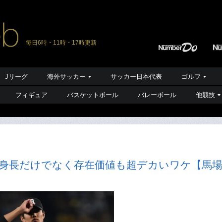
毎日6時・11時・17時更新
Jリーグ
海外サッカー
サッカー日本代表
ゴルフ
フィギュア
バスケットボール
バレーボール
他競技
人 身長だけでなく存在価値も超デカいワケ【馬
】