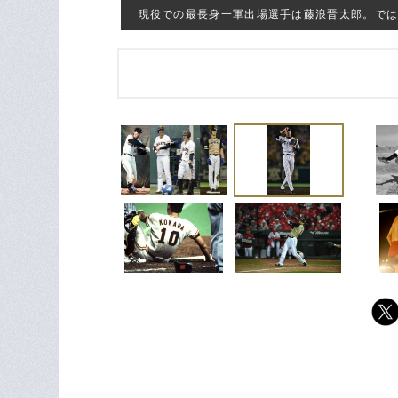
現役での最長身一軍出場選手は藤浪晋太郎。では歴代で