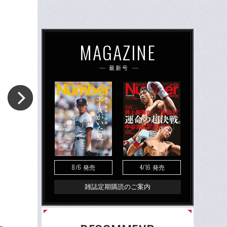
MAGAZINE
最新号
8/6
4/16
発売
発売
雑誌定期購読のご案内