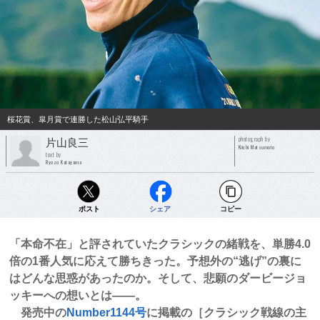
桜花賞、皐月賞で連勝した松山弘平騎手
photograph by
片山良三
Kiichi Matsumoto
text by
Ryozo Katayama
ポスト
シェア
コピー
「本命不在」と評されていたクラシックの緒戦を、単勝4.0
倍の1番人気に応えて勝ちきった。予想外の“逃げ”の裏に
はどんな思惑があったのか。そして、悲願のダービージョ
ッキーへの想いとは――。
発売中の
Number1144号
に掲載の［クラシック戦線の主