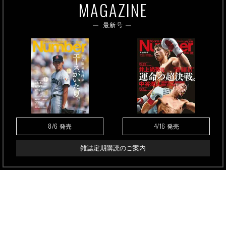
MAGAZINE
最新号
8/6
4/16
発売
発売
雑誌定期購読のご案内