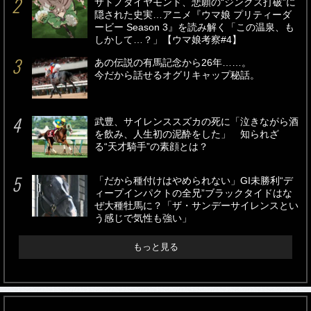
サトノダイヤモンド、悲願の“ジンクス打破”に
隠された史実…アニメ『ウマ娘 プリティーダ
ービー Season 3』を読み解く「この温泉、も
しかして…？」【ウマ娘考察#4】
あの伝説の有馬記念から26年……。
今だから話せるオグリキャップ秘話。
武豊、サイレンススズカの死に「泣きながら酒
を飲み、人生初の泥酔をした」 知られざ
る“天才騎手”の素顔とは？
「だから種付けはやめられない」GI未勝利“デ
ィープインパクトの全兄”ブラックタイドはな
ぜ大種牡馬に？「ザ・サンデーサイレンスとい
う感じで気性も強い」
もっと見る