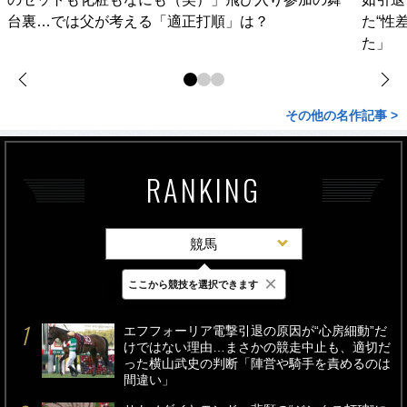
台裏…では父が考える「適正打順」は？
た“性
た」
その他の名作記事 >
RANKING
競馬
×
ここから競技を選択できます
最新
24時間
週間
エフフォーリア電撃引退の原因が“心房細動”だ
けではない理由…まさかの競走中止も、適切だ
った横山武史の判断「陣営や騎手を責めるのは
間違い」