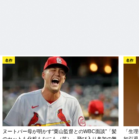
名作
名作
ヌートバー母が明かす“栗山監督とのWBC面談”「髪
「生理
のセットも化粧もなにも（笑）」飛び入り参加の舞
如引退