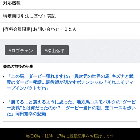
対応機種
特定商取引法に基づく表記
[有料会員限定] お問い合わせ・Ｑ＆Ａ
#ロブチェン
#松山弘平
競馬の前後の記事
「この馬、ダービー獲れますね」”異次元の世界の馬”キズナと武
豊のダービー秘話…調教師が明かすポテンシャル「それこそディ
ープインパクトだね」
「勝てる…と震えるように思った」地方馬コスモバルクの“ダービ
ー挑戦”とは何だったのか？「ダービー当日の朝、芝コースを歩い
た」岡田繁幸の悲願
毎日6時・11時・17時に最新記事をお届けします