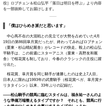
役］ロブチェン＆松山弘平「落日は明日を呼ぶ」より内容
を一部抜粋してお届けします。
「僕はひらめき派だと思います」
中心馬不在の大混戦との見立てが大勢を占めていた4月
19日の第86回皐月賞だったが、終わってみればロブチェン
（栗東・杉山晴紀厩舎）がレコードの快走。鞍上の松山弘
平騎手は、この前週にスターアニス（栗東・高野友和厩
舎）で桜花賞も制しており、今春のクラシックの主役に躍
り出た。
桜花賞、皐月賞を同じ騎手が連勝したのは史上7人目。
日本人に限れば1993年の武豊騎手（桜花賞ベガ、皐月賞ナ
リタタイシン）以来、33年ぶりの記録だ。
――松山騎手の競馬に臨むスタイルは、福永祐一さんのよ
うな準備万端整えるタイプですか？ それとも、競馬に行