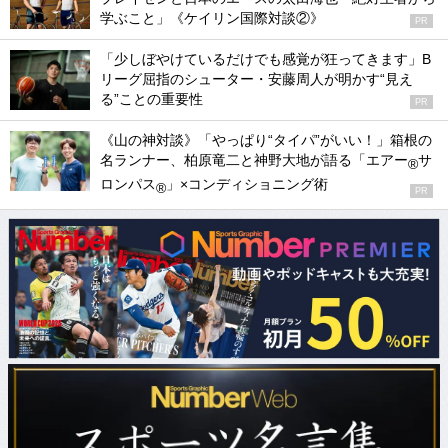
学ぶこと」《ケイリン国際対談②》
PR
「少しぼやけているだけでも感覚が狂ってきます」B
リーグ屈指のシューター・安藤周人が明かす“見え
る”ことの重要性
PR
《山の神対談》「やっぱり“タイパ”がいい！」箱根の
名ランナー、柏原竜二と神野大地が語る「エアー
サ
®
ロンパス
」×コンディショニング術
®
PR