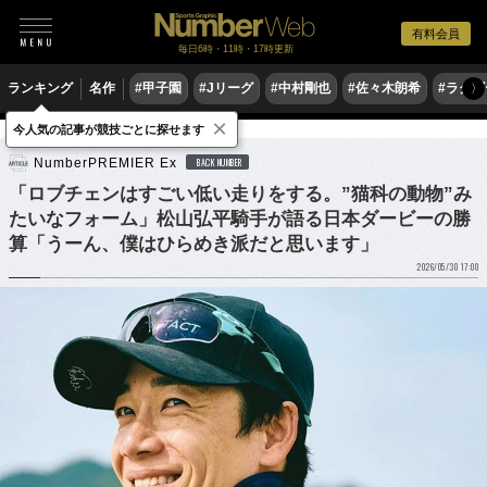
有料会員
毎日6時・11時・17時更新
ランキング
名作
#甲子園
#Jリーグ
#中村剛也
#佐々木朗希
#ラグ
〉
×
今人気の記事が競技ごとに探せます
競馬
NumberPREMIER Ex
BACK NUMBER
「ロブチェンはすごい低い走りをする。”猫科の動物”み
たいなフォーム」松山弘平騎手が語る日本ダービーの勝
算「うーん、僕はひらめき派だと思います」
2026/05/30 17:00