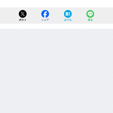
ポスト
シェア
はてな
送る