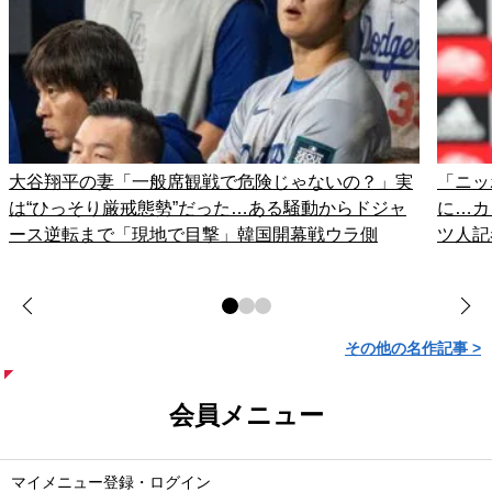
大谷翔平の妻「一般席観戦で危険じゃないの？」実
「ニッ
は“ひっそり厳戒態勢”だった…ある騒動からドジャ
に…カ
ース逆転まで「現地で目撃」韓国開幕戦ウラ側
ツ人記
その他の名作記事 >
会員メニュー
マイメニュー登録・ログイン