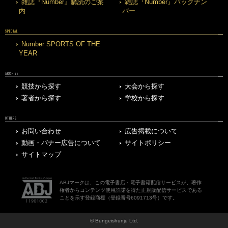
雑誌『Number』購読のご案
雑誌『Number』バックナン
内
バー
SPECIAL
Number SPORTS OF THE
YEAR
ARCHIVE
競技から探す
大会から探す
著者から探す
学校から探す
OTHERS
お問い合わせ
広告掲載について
動画・バナー広告について
サイトポリシー
サイトマップ
ABJマークは、この電子書店・電子書籍配信サービスが、著作
権者からコンテンツ使用許諾を得た正規版配信サービスである
ことを示す登録商標（登録番号6091713号）です。
© Bungeishunju Ltd.