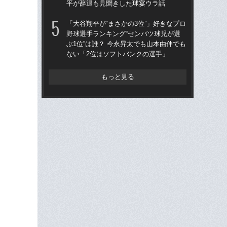
平が辞退も見聞きした球宴ウラ話
た“
「大谷翔平が“まさかの3位”」好きなプロ
「
野球選手ランキング“センバツ球児が選
も…
ぶ1位”は誰？ 今永昇太でも山本由伸でも
の“
ない「2位はソフトバンクの選手」
俸9
もっと見る