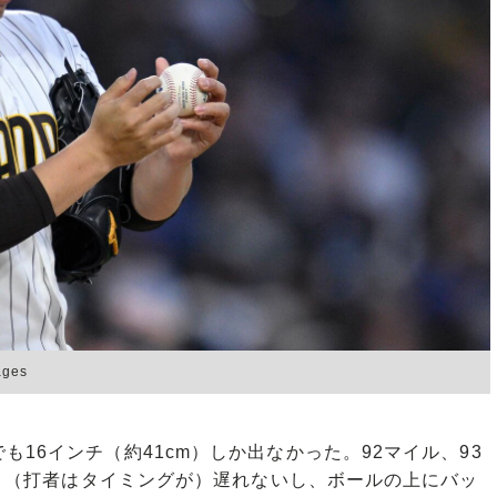
ges
16インチ（約41cm）しか出なかった。92マイル、93
から、（打者はタイミングが）遅れないし、ボールの上にバッ