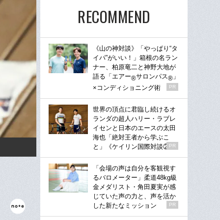
RECOMMEND
《山の神対談》「やっぱり“タ
イパ”がいい！」箱根の名ラン
ナー、柏原竜二と神野大地が
語る「エアー
サロンパス
」
®
®
×コンディショニング術
PR
世界の頂点に君臨し続けるオ
ランダの超人ハリー・ラブレ
イセンと日本のエースの太田
海也「絶対王者から学ぶこ
と」《ケイリン国際対談②》
PR
「会場の声は自分を客観視す
るバロメーター」柔道48kg級
金メダリスト・角田夏実が感
じていた声の力と、声を活か
した新たなミッション
PR