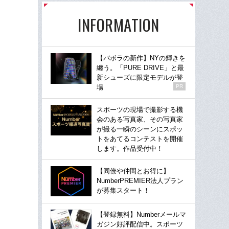
INFORMATION
【バボラの新作】NYの輝きを
纏う。「PURE DRIVE」と最
新シューズに限定モデルが登
場
PR
スポーツの現場で撮影する機
会のある写真家、その写真家
が撮る一瞬のシーンにスポッ
トをあてるコンテストを開催
します。作品受付中！
【同僚や仲間とお得に】
NumberPREMIER法人プラン
が募集スタート！
【登録無料】Numberメールマ
ガジン好評配信中。スポーツ