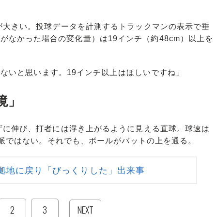
大きい。投球データを計測するトラックマンの表示で垂
k＝重力がなかった場合の変化量）は19インチ（約48cm）以上を
少ないと思います。19インチ以上はほしいですね」
境」
に伸び、打者には浮き上がるように見える直球。球速は
球派ではない。それでも、ボールがバットの上を通る。
拠地に戻り「びっくりした」出来事
2
3
NEXT