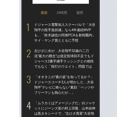
最新
24時間
週間
ドジャース電撃加入スクーバルで「大谷
ド
翔平の投手負担減」なら4年連続MVP
翔平
も…「鈴木誠也の同僚PCAを射程圏内」
も…
サイ・ヤング賞とともに予想
サ
左ひざに水が…大谷翔平32歳の二刀
なぜ
流“最大の懸念”は規定投球回不足でもド
った
ジャース2番手捕手ラッシングとの相性
四
でもなく「投打のウエイト」問題では
直面
「オオタニの“素の姿”を知ってるか？」
ス
ドジャースコーチ3人が明かした…大谷
「あ
翔平“テレビに映らない”素顔「ベッツや
だっ
フリーマンも熱心だが…」
説
「ムラカミはアメージングだ」白ジャケ
「
ットにジーンズ姿の村上宗隆、山本由伸
ゃ
は黒タキシードで…“左ひざ異変”大谷翔
茂英