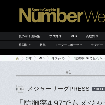
夏の甲子園特集
プロ野球
MLB
高校野球
格闘技
将棋
モータースポーツ
ラグビー
野球
MLB
侍ジャパン
「防御率4.97でもメジ
#1
メジャーリーグPRESS
BACK NU
「防御率4.97でもメジ