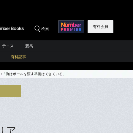
有料会員
検索
テニス
競馬
有料記事
思い「俺はボールを渡す準備はできている」
リア