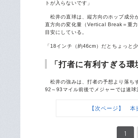
トが入らないです」
松井の直球は、縦方向のホップ成分が
直方向の変化量（Vertical Brea
目安にしている。
「18インチ（約46cm）だとちょっと
「打者に有利すぎる環
松井の強みは、打者の予想より落ちず
92～93マイル前後でメジャーでは速
【次ページ】 本
1