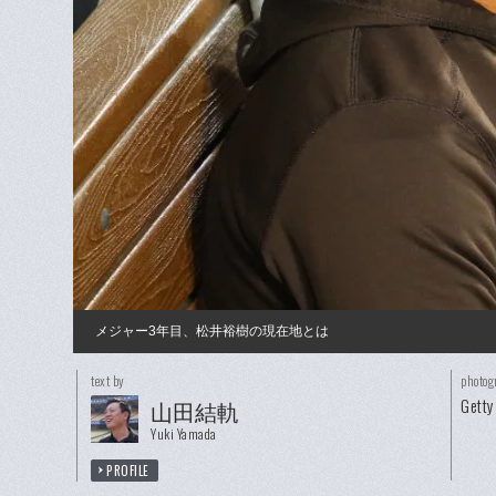
メジャー3年目、松井裕樹の現在地とは
text by
photog
Getty
山田結軌
Yuki Yamada
PROFILE