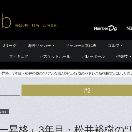
毎日6時・11時・17時更新
Jリーグ
海外サッカー
サッカー日本代表
ゴルフ
フィギュア
バスケットボール
バレーボール
他競技
ャー昇格」3年目・松井裕樹の“リアルな現地評”…42歳のパドレス新指揮官が託した
#2
MBER
ャー昇格」3年目・松井裕樹の“