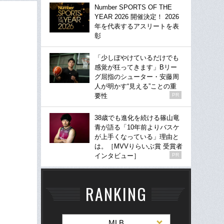
Number SPORTS OF THE
YEAR 2026 開催決定！ 2026
年を代表するアスリートを表
彰
「少しぼやけているだけでも
感覚が狂ってきます」Bリー
グ屈指のシューター・安藤周
人が明かす“見える”ことの重
要性
PR
38歳でも進化を続ける篠山竜
青が語る「10年前よりバスケ
が上手くなっている」理由と
は。［MVVりらいぶ賞 受賞者
インタビュー］
PR
RANKING
MLB