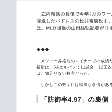
左内転筋の負傷で今年3月のワー
辞退したパドレスの松井裕樹投手
は。MLB担当の山田結軌記者がリ
◆◆◆
メジャー昇格前のマイナーでの成績だ
裕樹は、3Aエルパソで11試合、12回2
は、物足りない数字だった。
しかしこの数字には特殊な事情があ
「防御率4.97」の裏側