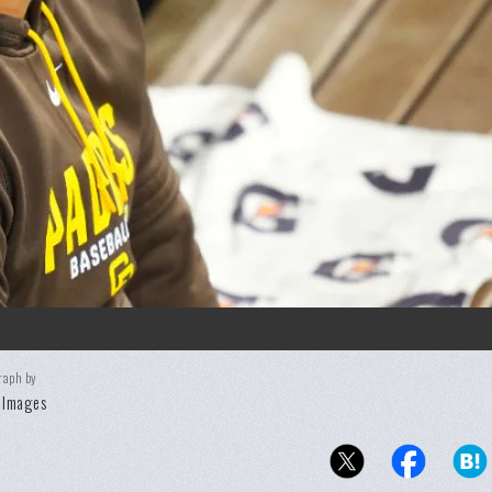
raph by
 Images