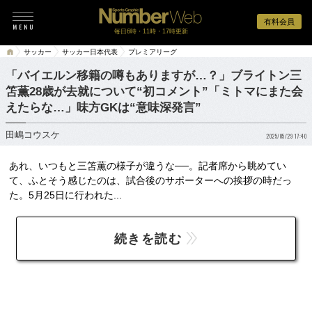
有料会員
毎日6時・11時・17時更新
サッカー
サッカー日本代表
プレミアリーグ
「バイエルン移籍の噂もありますが…？」ブライトン三
笘薫28歳が去就について“初コメント”「ミトマにまた会
えたらな…」味方GKは“意味深発言”
田嶋コウスケ
2025/05/29 17:40
あれ、いつもと三笘薫の様子が違うな──。記者席から眺めてい
て、ふとそう感じたのは、試合後のサポーターへの挨拶の時だっ
た。5月25日に行われた...
続きを読む