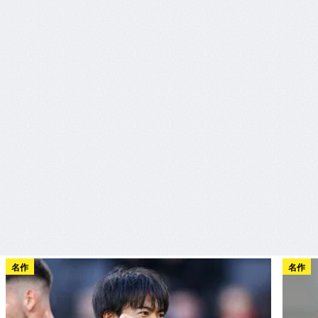
名作
名作