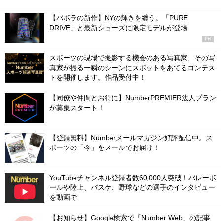
【バボラの新作】NYの輝きを纏う。「PURE
DRIVE」と最新シューズに限定モデルが登場
PR
スポーツの現場で撮影する機会のある写真家、その写
真家が撮る一瞬のシーンにスポットをあてるコンテス
トを開催します。作品受付中！
【同僚や仲間とお得に】NumberPREMIER法人プラン
が募集スタート！
【登録無料】Numberメールマガジン好評配信中。ス
ポーツの「今」をメールでお届け！
YouTubeチャンネル登録者数60,000人突破！バレーボ
ールや陸上、バスケ、野球などの選手のインタビュー
を動画で
【お知らせ】Google検索で「Number Web」の記事