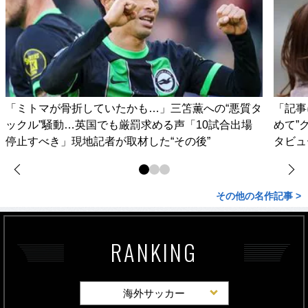
「ミトマが骨折していたかも…」三笘薫への“悪質タ
「記事
ックル”騒動…英国でも厳罰求める声「10試合出場
めて”
停止すべき」現地記者が取材した“その後”
タビュ
その他の名作記事 >
RANKING
海外サッカー