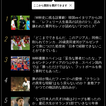
×
ここから競技を選択できます
最新
24時間
週間
〈W杯史に残る誤審劇〉韓国vsイタリアから20
年…「レフェリー人生最高の試合の1つ」忌み
嫌われた審判モレノが認めない“2つのミス”
「どこまでできるんだ、このアジア人」同僚に
削られてケンカ…20歳貴田遼河がアルゼンチ
ンで身につけた処世術「日本で経験できないこ
とができている」
W杯優勝スペインは「妥当な勝者だったな」ア
ルゼンチンメディアのつぶやき…スペイン国内
では「勝っただけではない。フットボールを救
う勝利でもあった」
豚の頭が飛んだフィーゴへの愛憎…“クラシコ
の異常な喧騒”はもう戻らないのか？ 倉敷アナ
「かつての物語的な面白みが」
「なぜ日本人の天才19歳はJリーグを断ったの
か」慶応大生がオランダ1部で“いきなり年俸