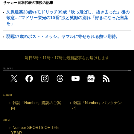
サッカー日本代表の前後の記事
久保建英23歳vsモドリッチ39歳「吹っ飛ばし、抜き去った」後の
敬意…“マドリー栄光の10番”涙と笑顔の別れ「好きになった言葉
を」
弱冠17歳のポスト・メッシ。ヤマルに寄せられる熱い期待。
毎日6時・11時・17時に最新記事をお届けします
FOLLOW US
MAGAZINE
雑誌『Number』購読のご案
雑誌『Number』バックナン
内
バー
SPECIAL
Number SPORTS OF THE
YEAR