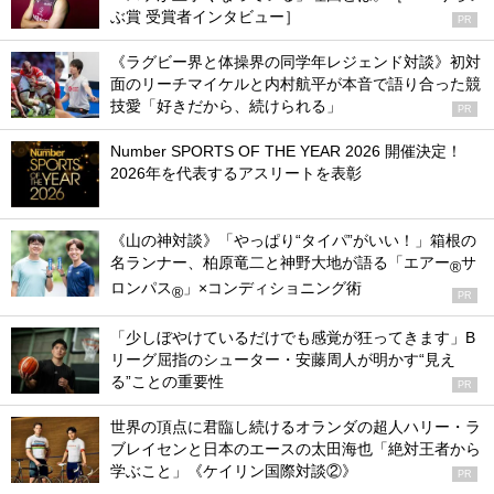
ぶ賞 受賞者インタビュー］
PR
《ラグビー界と体操界の同学年レジェンド対談》初対
面のリーチマイケルと内村航平が本音で語り合った競
技愛「好きだから、続けられる」
PR
Number SPORTS OF THE YEAR 2026 開催決定！
2026年を代表するアスリートを表彰
《山の神対談》「やっぱり“タイパ”がいい！」箱根の
名ランナー、柏原竜二と神野大地が語る「エアー
サ
®
ロンパス
」×コンディショニング術
®
PR
「少しぼやけているだけでも感覚が狂ってきます」B
リーグ屈指のシューター・安藤周人が明かす“見え
る”ことの重要性
PR
世界の頂点に君臨し続けるオランダの超人ハリー・ラ
ブレイセンと日本のエースの太田海也「絶対王者から
学ぶこと」《ケイリン国際対談②》
PR