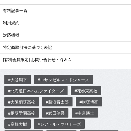
有料記事一覧
利用規約
対応機種
特定商取引法に基づく表記
[有料会員限定] お問い合わせ・Ｑ＆Ａ
#大谷翔平
#ロサンゼルス・ドジャース
#北海道日本ハムファイターズ
#花巻東高校
#大阪桐蔭高校
#藤浪晋太郎
#横塚博亮
#桐蔭学園高校
#武田健吾
#中道勝士
#高橋大樹
#シアトル・マリナーズ