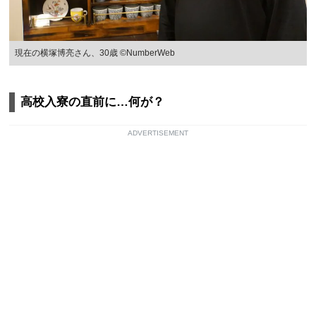
現在の横塚博亮さん、30歳 ©NumberWeb
高校入寮の直前に…何が？
ADVERTISEMENT