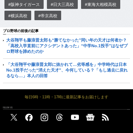
#阪神タイガース
#日大三高校
#東海大相模高校
#横浜高校
#帝京高校
プロ野球の前後の記事
大谷翔平も藤浪晋太郎も“勝てなかった”同い年の天才は何者か？
「高校入学直前にアクシデントあった」“中学No.1投手”はなぜプ
ロ野球を諦めたのか
「大谷翔平や藤浪晋太郎に抜かれて…劣等感を」中学時代は日本
No.1投手だった“消えた天才”、今何している？「もし過去に戻れ
るなら…」本人の回答
毎日6時・11時・17時に最新記事をお届けします
FOLLOW US