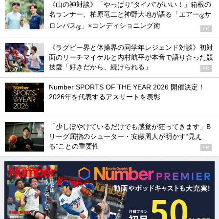
《山の神対談》「やっぱり“タイパ”がいい！」箱根の
名ランナー、柏原竜二と神野大地が語る「エアー
サ
®
ロンパス
」×コンディショニング術
®
PR
《ラグビー界と体操界の同学年レジェンド対談》初対
面のリーチマイケルと内村航平が本音で語り合った競
技愛「好きだから、続けられる」
PR
Number SPORTS OF THE YEAR 2026 開催決定！
2026年を代表するアスリートを表彰
「少しぼやけているだけでも感覚が狂ってきます」B
リーグ屈指のシューター・安藤周人が明かす“見え
る”ことの重要性
PR