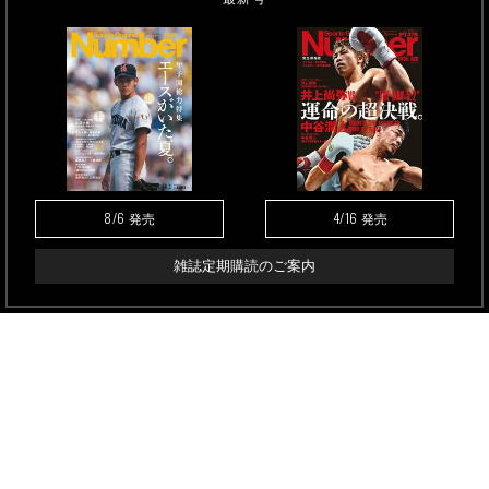
8/6
4/16
発売
発売
雑誌定期購読のご案内