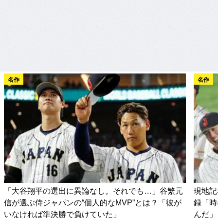
名作
名作
「大谷翔平の選出に異論なし。それでも…」谷繁元
現地記
信が選ぶ侍ジャパンの“個人的なMVP”とは？「彼が
録「時
いなければ準決勝で負けていた」
んだ」