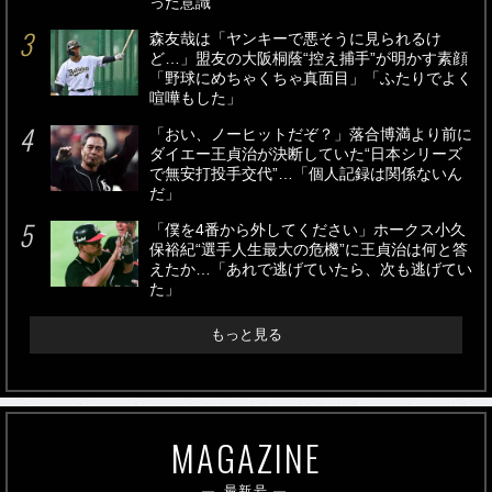
った意識
森友哉は「ヤンキーで悪そうに見られるけ
ど…」盟友の大阪桐蔭“控え捕手”が明かす素顔
「野球にめちゃくちゃ真面目」「ふたりでよく
喧嘩もした」
「おい、ノーヒットだぞ？」落合博満より前に
ダイエー王貞治が決断していた“日本シリーズ
で無安打投手交代”…「個人記録は関係ないん
だ」
「僕を4番から外してください」ホークス小久
保裕紀“選手人生最大の危機”に王貞治は何と答
えたか…「あれで逃げていたら、次も逃げてい
た」
もっと見る
MAGAZINE
最新号