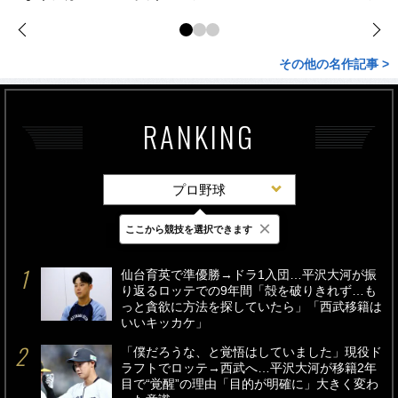
その他の名作記事 >
RANKING
プロ野球
×
ここから競技を選択できます
最新
24時間
週間
仙台育英で準優勝→ドラ1入団…平沢大河が振
り返るロッテでの9年間「殻を破りきれず…も
っと貪欲に方法を探していたら」「西武移籍は
いいキッカケ」
「僕だろうな、と覚悟はしていました」現役ド
ラフトでロッテ→西武へ…平沢大河が移籍2年
目で“覚醒”の理由「目的が明確に」大きく変わ