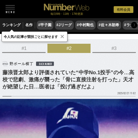
有料会員
毎日6時・11時・17時更新
ランキング
名作
#甲子園
#Jリーグ
#中村剛也
#佐々木朗希
#ラグ
〉
×
今人気の記事が競技ごとに探せます
野球
プロ野球
ドラフト会議
#1
#2
#3
野ボール横丁
BACK NUMBER
藤浪晋太郎より評価されていた“中学No.1投手”の今…高
校で悲劇、激痛が襲った「骨に直接注射を打った」天才
が絶望した日…医者は「投げ過ぎだよ」
2025/02/21 11:02