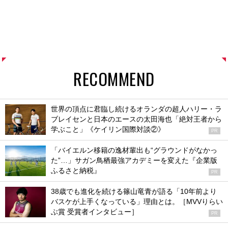
RECOMMEND
世界の頂点に君臨し続けるオランダの超人ハリー・ラ
ブレイセンと日本のエースの太田海也「絶対王者から
学ぶこと」《ケイリン国際対談②》
PR
「バイエルン移籍の逸材輩出も“グラウンドがなかっ
た”…」サガン鳥栖最強アカデミーを変えた『企業版
ふるさと納税』
PR
38歳でも進化を続ける篠山竜青が語る「10年前より
バスケが上手くなっている」理由とは。［MVVりらい
ぶ賞 受賞者インタビュー］
PR