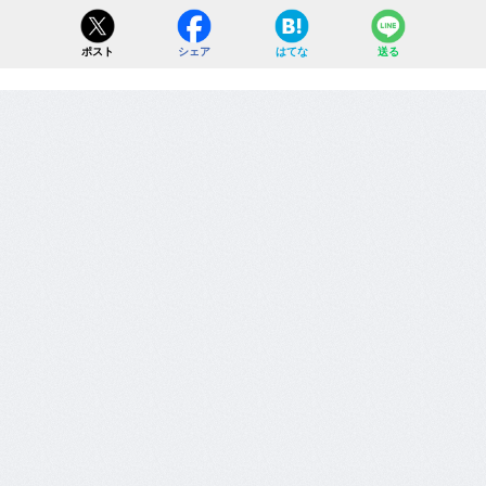
ポスト
シェア
はてな
送る