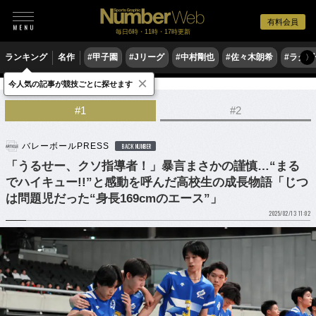
有料会員
毎日6時・11時・17時更新
ランキング
名作
#甲子園
#Jリーグ
#中村剛也
#佐々木朗希
#ラグ
〉
×
今人気の記事が競技ごとに探せます
バレーボール
#1
#2
バレーボールPRESS
BACK NUMBER
「うるせー、クソ指導者！」暴言まさかの謹慎…“まる
でハイキュー!!”と感動を呼んだ高校生の成長物語「じつ
は問題児だった“身長169cmのエース”」
2025/02/13 11:02