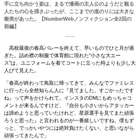
手に立ち向かう姿は、まるで漫画の主人公のようだと観る
人たちの心を揺さぶったが、ここまでの道のりには大きな
衝突があった。【NumberWebノンフィクション全2回の
前編】
高校最後の春高バレーを終えて、早いものでひと月が過
ぎた。詰め襟の制服で体育館に現れた“小さな大エー
ス”は、ユニフォームを着てコートに立った時よりも少し大
人びて見えた。
「春高が終わって鳥取に帰ってきて、みんなでファミレス
に行ったら全然知らん人に『見てました。すごかったです
ね』って声をかけられて。インスタのDMにもめっちゃコ
メントが来るんですけど、『自分も小さいからアタッカー
は諦めようと思っていたけれど、星原選手を見てまた頑張
ろうと思った』と言われるのが一番嬉しいですね。僕もず
っと、でっかいやつには絶対負けたくない、と思いながら
頑張ってきたんで」