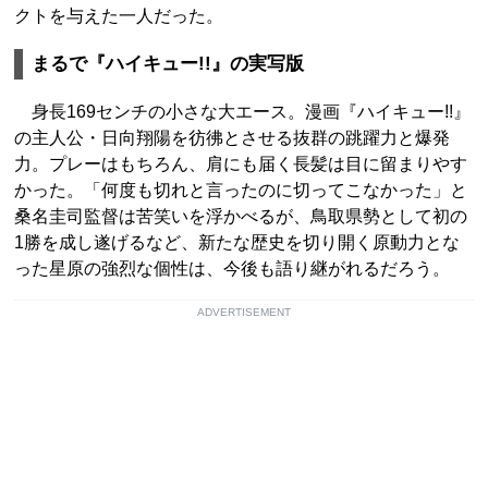
クトを与えた一人だった。
まるで『ハイキュー!!』の実写版
身長169センチの小さな大エース。漫画『ハイキュー!!』
の主人公・日向翔陽を彷彿とさせる抜群の跳躍力と爆発
力。プレーはもちろん、肩にも届く長髪は目に留まりやす
かった。「何度も切れと言ったのに切ってこなかった」と
桑名圭司監督は苦笑いを浮かべるが、鳥取県勢として初の
1勝を成し遂げるなど、新たな歴史を切り開く原動力とな
った星原の強烈な個性は、今後も語り継がれるだろう。
ADVERTISEMENT