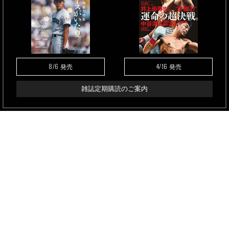
8/6
4/16
発売
発売
雑誌定期購読のご案内