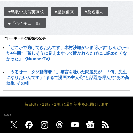
#鳥取中央育英高校
#星原優来
#桑名圭司
#『ハイキュー!!』
バレーボールの前後の記事
「どこかで逃げてきたんです」木村沙織がいま明かす“しんどかっ
た4年間”「苦しそうに見えますって聞かれるたびに…認めたくな
かった」《NumberTV》
「うるせー、クソ指導者！」暴言を吐いた問題児が…「俺、先生
になりたいんです」“まるで漫画の主人公”と話題を呼んだ“あの高
校生”その後
毎日6時・11時・17時に最新記事をお届けします
FOLLOW US