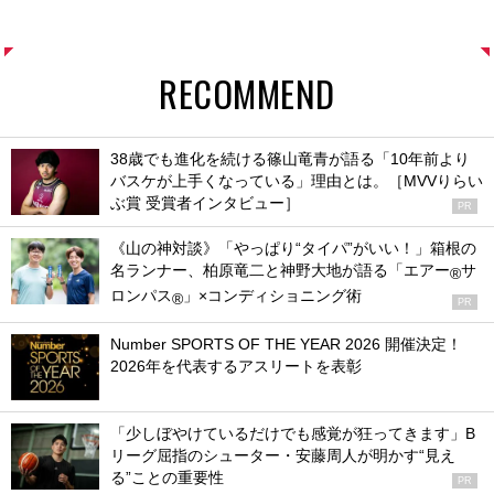
RECOMMEND
38歳でも進化を続ける篠山竜青が語る「10年前より
バスケが上手くなっている」理由とは。［MVVりらい
ぶ賞 受賞者インタビュー］
PR
《山の神対談》「やっぱり“タイパ”がいい！」箱根の
名ランナー、柏原竜二と神野大地が語る「エアー
サ
®
ロンパス
」×コンディショニング術
®
PR
Number SPORTS OF THE YEAR 2026 開催決定！
2026年を代表するアスリートを表彰
「少しぼやけているだけでも感覚が狂ってきます」B
リーグ屈指のシューター・安藤周人が明かす“見え
る”ことの重要性
PR