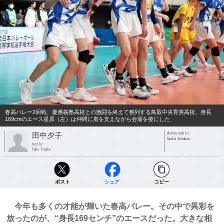
春高バレー2回戦、慶應義塾高校との激闘を終えて整列する鳥取中央育英高校。身長
169cmのエース星原（左）は仲間に肩を支えながら会場を後にした
photograph by
田中夕子
Sankei Shimbun
text by
Yuko Tanaka
ポスト
シェア
コピー
今年も多くの才能が輝いた春高バレー。その中で異彩を
放ったのが、“身長169センチ”のエースだった。大きな相