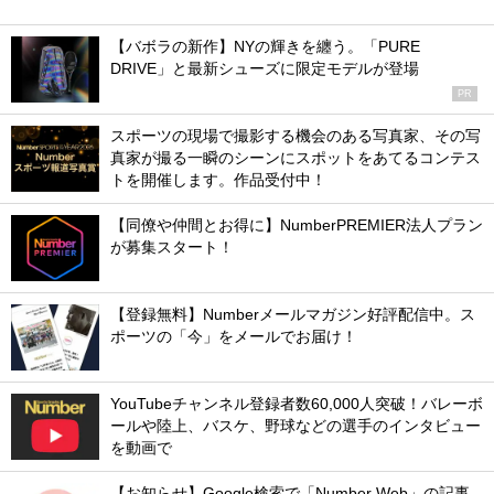
【バボラの新作】NYの輝きを纏う。「PURE
DRIVE」と最新シューズに限定モデルが登場
PR
スポーツの現場で撮影する機会のある写真家、その写
真家が撮る一瞬のシーンにスポットをあてるコンテス
トを開催します。作品受付中！
【同僚や仲間とお得に】NumberPREMIER法人プラン
が募集スタート！
【登録無料】Numberメールマガジン好評配信中。ス
ポーツの「今」をメールでお届け！
YouTubeチャンネル登録者数60,000人突破！バレーボ
ールや陸上、バスケ、野球などの選手のインタビュー
を動画で
【お知らせ】Google検索で「Number Web」の記事