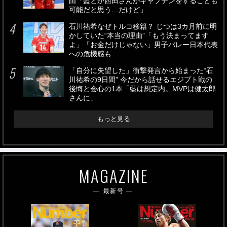
由「藍とか西田さんがキャプテンをすることも
可能だと思う…だけど」
石川祐希なぜトルコ移籍？ じつは3カ月前に明
かしていた“本当の理由”「もう決まってます
よ」「お金だけじゃない」男子バレー日本代表
への危機感も
「自分に失望した」衝撃発言から始まった“石
川祐希の9日間” 今だから話せるエジプト戦の
後悔と会心の1本「藍は想定内。MVPは健太郎
さんに」
もっと見る
MAGAZINE
最新号