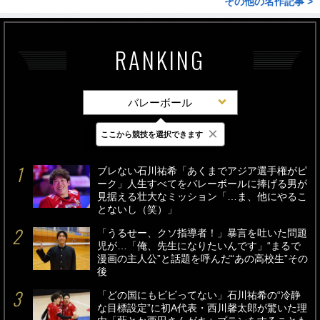
その他の名作記事 >
RANKING
バレーボール
×
ここから競技を選択できます
最新
24時間
週間
ブレない石川祐希「あくまでアジア選手権がピ
ーク」人生すべてをバレーボールに捧げる男が
見据える壮大なミッション「…ま、他にやるこ
とないし（笑）」
「うるせー、クソ指導者！」暴言を吐いた問題
児が…「俺、先生になりたいんです」“まるで
漫画の主人公”と話題を呼んだ“あの高校生”その
後
「どの国にもビビってない」石川祐希の“冷静
な目標設定”に初A代表・西川馨太郎が驚いた理