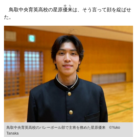
ゆら
鳥取中央育英高校の星原
優来
は、そう言って顔を綻ばせ
た。
鳥取中央育英高校のバレーボール部で主将を務めた星原優来 ©︎Yuko
Tanaka