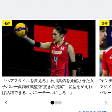
名作
名作
「ヘアスタイルを変えろ」石川真佑を覚醒させた女
“ヤン
子バレー眞鍋政義監督“驚きの提案”「髪型を変えれ
マジメ
ば活躍できる…ポニーテールにしろ！」
バレー