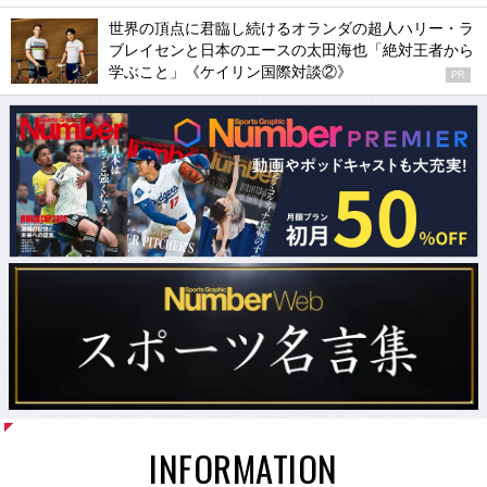
世界の頂点に君臨し続けるオランダの超人ハリー・ラ
ブレイセンと日本のエースの太田海也「絶対王者から
学ぶこと」《ケイリン国際対談②》
PR
INFORMATION