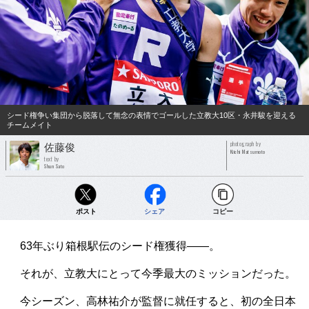
シード権争い集団から脱落して無念の表情でゴールした立教大10区・永井駿を迎える
チームメイト
photograph by
佐藤俊
Kiichi Matsumoto
text by
Shun Sato
ポスト
シェア
コピー
63年ぶり箱根駅伝のシード権獲得――。
それが、立教大にとって今季最大のミッションだった。
今シーズン、高林祐介が監督に就任すると、初の全日本