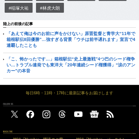
#稲塚大祐
#林虎大朗
陸上の前後の記事
「あえて俺は今のお前に声をかけない」原晋監督と青学大“11年で
箱根駅伝8回優勝”…強すぎる背景「ウチは前半遅れます」宣言で4
連覇したことも
「こ、怖かったです…」箱根駅伝“史上最激戦”4つ巴のシード権争
い…トラブル連発でも東洋大「20年連続シード権獲得」“涙のアン
カー”の本音
毎日6時・11時・17時に最新記事をお届けします
FOLLOW US
MAGAZINE