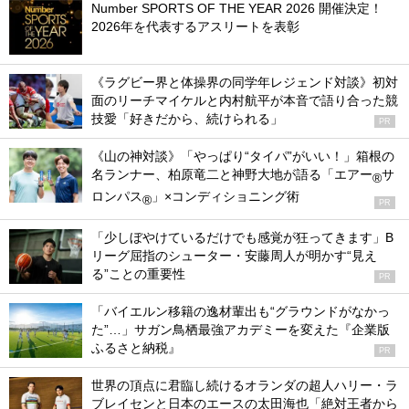
Number SPORTS OF THE YEAR 2026 開催決定！
2026年を代表するアスリートを表彰
《ラグビー界と体操界の同学年レジェンド対談》初対
面のリーチマイケルと内村航平が本音で語り合った競
技愛「好きだから、続けられる」
PR
《山の神対談》「やっぱり“タイパ”がいい！」箱根の
名ランナー、柏原竜二と神野大地が語る「エアー
サ
®
ロンパス
」×コンディショニング術
®
PR
「少しぼやけているだけでも感覚が狂ってきます」B
リーグ屈指のシューター・安藤周人が明かす“見え
る”ことの重要性
PR
「バイエルン移籍の逸材輩出も“グラウンドがなかっ
た”…」サガン鳥栖最強アカデミーを変えた『企業版
ふるさと納税』
PR
世界の頂点に君臨し続けるオランダの超人ハリー・ラ
ブレイセンと日本のエースの太田海也「絶対王者から