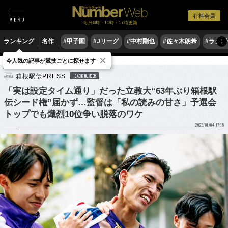
有料会員
毎日6時・11時・17時更新
ランキング
名作
#甲子園
#Jリーグ
#中村剛也
#佐々木朗希
#ラグ
〉
×
今人気の記事が競技ごとに探せます
陸上
駅伝
箱根駅伝PRESS
BACK NUMBER
「実は設定タイム通り」だった立教大“63年ぶり箱根駅
伝シード権”届かず…監督は「私の読みの甘さ」予選会
トップでも熾烈10位争い脱落のワケ
2025/01/04 17:15