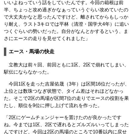
いいよねっていう話をしていたんです。今回の箱根は前
半、ちょっと攻め過ぎかなぁっていうぐらい攻めていたの
で大丈夫かなと思ったんですけど、離されてからもしっか
り耐え、ラスト3キロでは平林（清澄・国学大4年）に追い
つくぐらいの勢いだった。自分がなんとかするという、ま
さにエースの走りを見せてくれました」
エース・馬場の快走
立教大は前々回、前回ともに1区、2区で崩れてしまい、
駅伝にならなかった。
今回1区を走った吉屋佑晟（3年）は区間16位だったが、
上位とは数珠つなぎ状態で、タイム差はそれほどなかっ
た。そこで2区の馬場が区間7位の走りでエースの役割を果
たし、順位を9位に押し上げて流れを作った。
「2区にゲームチェンジャーを置けたのが良かったです
ね。今までは1区、2区で遅れるとズルズルいってしまった
んですけど、今回は2区の馬場のところで10番以内に戻せ