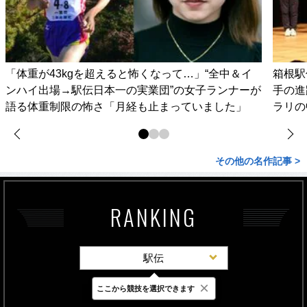
「体重が43kgを超えると怖くなって…」“全中＆イ
箱根駅
ンハイ出場→駅伝日本一の実業団”の女子ランナーが
手の進
語る体重制限の怖さ「月経も止まっていました」
ラリの
その他の名作記事 >
RANKING
駅伝
×
ここから競技を選択できます
最新
24時間
週間