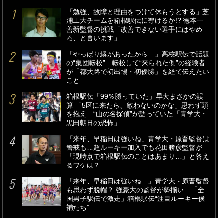
「勉強、故障と理由をつけて休もうとする」芝
浦工大チームを箱根駅伝に導けるか!? 徳本一
善新監督の挑戦「改善できない選手にはやめ
ろ、と言います」
「やっぱり縁があったから…」高校駅伝で話題
の“集団転校”…転校して“来られた側”の経験者
が「都大路で初出場・初優勝」を経て伝えたい
こと
箱根駅伝「99％勝っていた」早大まさかの誤
算 「5区に来たら、敵わないのかな」思わず頭
を抱え…“山の名探偵”が語っていた「青学大・
黒田朝日の恐怖」
「来年、早稲田は強いね」青学大・原晋監督は
警戒も…超ルーキー加入でも花田勝彦監督が
「現時点で箱根駅伝のことはあまり…」と答え
るワケは？
「来年、早稲田は強いね…」青学大・原晋監督
も思わず脱帽？ 強豪大の監督が勢揃い…「全
国男子駅伝で激走」箱根駅伝“注目ルーキー候
補たち”