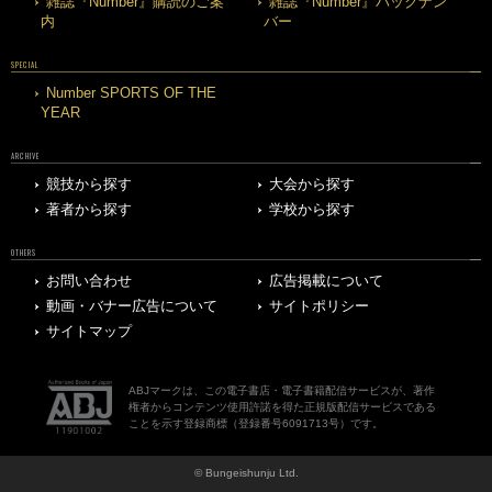
雑誌『Number』購読のご案
雑誌『Number』バックナン
内
バー
SPECIAL
Number SPORTS OF THE
YEAR
ARCHIVE
競技から探す
大会から探す
著者から探す
学校から探す
OTHERS
お問い合わせ
広告掲載について
動画・バナー広告について
サイトポリシー
サイトマップ
ABJマークは、この電子書店・電子書籍配信サービスが、著作
権者からコンテンツ使用許諾を得た正規版配信サービスである
ことを示す登録商標（登録番号6091713号）です。
© Bungeishunju Ltd.