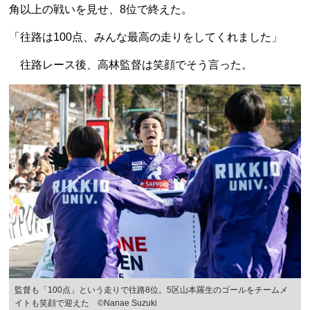
角以上の戦いを見せ、8位で終えた。
「往路は100点、みんな最高の走りをしてくれました」
往路レース後、高林監督は笑顔でそう言った。
監督も「100点」という走りで往路8位。5区山本羅生のゴールをチームメ
イトも笑顔で迎えた ©Nanae Suzuki