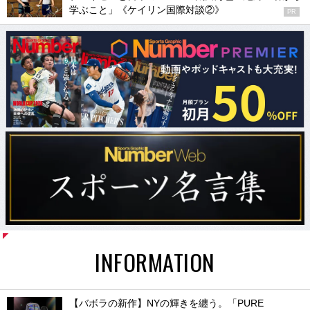
学ぶこと」《ケイリン国際対談②》
PR
INFORMATION
【バボラの新作】NYの輝きを纏う。「PURE