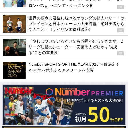
ロンパス
」×コンディショニング術
®
PR
世界の頂点に君臨し続けるオランダの超人ハリー・ラ
ブレイセンと日本のエースの太田海也「絶対王者から
学ぶこと」《ケイリン国際対談②》
PR
「少しぼやけているだけでも感覚が狂ってきます」B
リーグ屈指のシューター・安藤周人が明かす“見え
る”ことの重要性
PR
Number SPORTS OF THE YEAR 2026 開催決定！
2026年を代表するアスリートを表彰