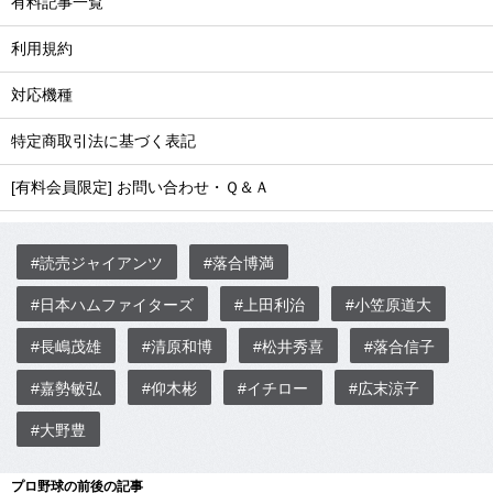
有料記事一覧
利用規約
対応機種
特定商取引法に基づく表記
[有料会員限定] お問い合わせ・Ｑ＆Ａ
#読売ジャイアンツ
#落合博満
#日本ハムファイターズ
#上田利治
#小笠原道大
#長嶋茂雄
#清原和博
#松井秀喜
#落合信子
#嘉勢敏弘
#仰木彬
#イチロー
#広末涼子
#大野豊
プロ野球の前後の記事