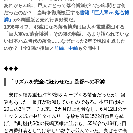
あれから30年。巨人にとって落合博満がいた3年間とは何
だったのか？ 当時を徹底検証する
書籍「巨人軍vs.落合博
満」
が3刷重版と売れ行き好調だ。
1996年オフ、43歳になる落合博満は巨人を電撃退団する。
「巨人軍vs.落合博満」その後の物語。あまり語られていな
い日本ハム時代の落合……なぜたった2年で現役引退した
のか？【全3回の後編／
前編
、
中編
も公開中】
◆◆◆
「リズムを完全に狂わせた」監督への不満
安打を積み重ね打率3割をキープする落合だったが、誤
算もあった。長打が激減していたのである。本塁打は4月
20日の2号アーチ以来、2カ月以上も音なし。6月12日のオ
リックス戦で中前タイムリーを放ち通算1522打点目を挙
げ、当時歴代5位の長嶋茂雄に並ぶも、55試合で19打点目
と四番打者としては寂しい数字が並んでいた。実はその裏