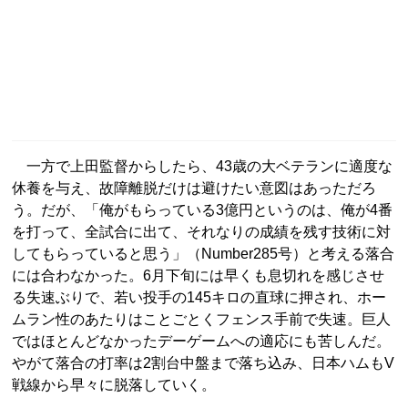
一方で上田監督からしたら、43歳の大ベテランに適度な
休養を与え、故障離脱だけは避けたい意図はあっただろ
う。だが、「俺がもらっている3億円というのは、俺が4番
を打って、全試合に出て、それなりの成績を残す技術に対
してもらっていると思う」（Number285号）と考える落合
には合わなかった。6月下旬には早くも息切れを感じさせ
る失速ぶりで、若い投手の145キロの直球に押され、ホー
ムラン性のあたりはことごとくフェンス手前で失速。巨人
ではほとんどなかったデーゲームへの適応にも苦しんだ。
やがて落合の打率は2割台中盤まで落ち込み、日本ハムもV
戦線から早々に脱落していく。