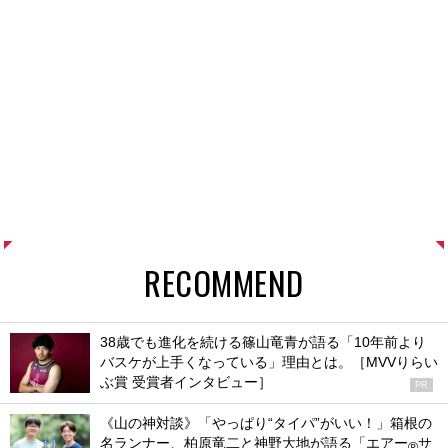
RECOMMEND
38歳でも進化を続ける篠山竜青が語る「10年前より
バスケが上手くなっている」理由とは。［MVVりらい
ぶ賞 受賞者インタビュー］
PR
《山の神対談》「やっぱり“タイパ”がいい！」箱根の
名ランナー、柏原竜二と神野大地が語る「エアー
サ
®