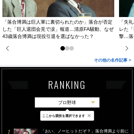
「落合博満は巨人軍に裏切られたのか」落合が否定
「失礼
した「巨人退団会見で涙」報道…清原FA騒動、なぜ
レた「
43歳落合博満は現役引退を選ばなかった？
撃…落
その他の名作記事 >
RANKING
プロ野球
×
ここから競技を選択できます
最新
24時間
週間
「おい、ノーヒットだぞ？」落合博満より前に