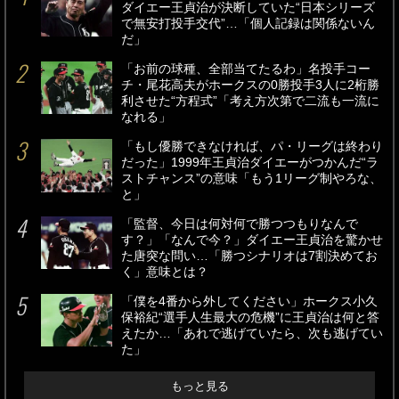
ダイエー王貞治が決断していた“日本シリーズ
で無安打投手交代”…「個人記録は関係ないん
だ」
「お前の球種、全部当てたるわ」名投手コー
チ・尾花高夫がホークスの0勝投手3人に2桁勝
利させた“方程式”「考え方次第で二流も一流に
なれる」
「もし優勝できなければ、パ・リーグは終わり
だった」1999年王貞治ダイエーがつかんだ“ラ
ストチャンス”の意味「もう1リーグ制やろな、
と」
「監督、今日は何対何で勝つつもりなんで
す？」「なんで今？」ダイエー王貞治を驚かせ
た唐突な問い…「勝つシナリオは7割決めてお
く」意味とは？
「僕を4番から外してください」ホークス小久
保裕紀“選手人生最大の危機”に王貞治は何と答
えたか…「あれで逃げていたら、次も逃げてい
た」
もっと見る