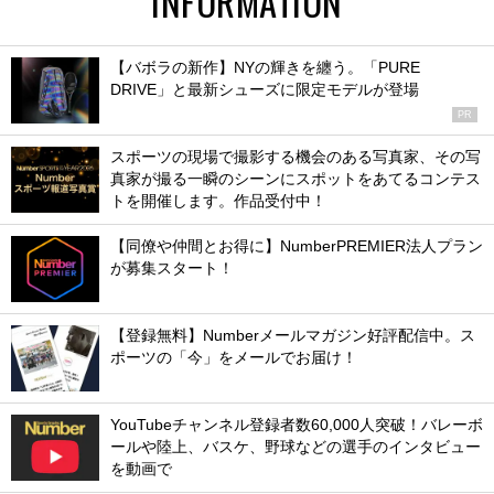
INFORMATION
【バボラの新作】NYの輝きを纏う。「PURE
DRIVE」と最新シューズに限定モデルが登場
PR
スポーツの現場で撮影する機会のある写真家、その写
真家が撮る一瞬のシーンにスポットをあてるコンテス
トを開催します。作品受付中！
【同僚や仲間とお得に】NumberPREMIER法人プラン
が募集スタート！
【登録無料】Numberメールマガジン好評配信中。ス
ポーツの「今」をメールでお届け！
YouTubeチャンネル登録者数60,000人突破！バレーボ
ールや陸上、バスケ、野球などの選手のインタビュー
を動画で