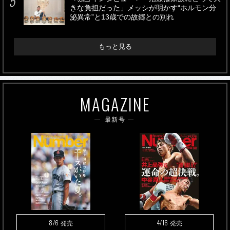
きな負担だった」メッシが明かす“ホルモン分
泌異常”と13歳での故郷との別れ
もっと見る
MAGAZINE
最新号
8/6
4/16
発売
発売