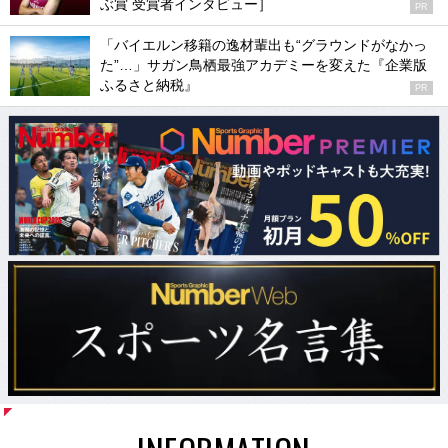
ぶ賞 受賞者インタビュー］
PR
「バイエルン移籍の逸材輩出も“グラウンドがなかっ
た”…」サガン鳥栖最強アカデミーを変えた『企業版
ふるさと納税』
PR