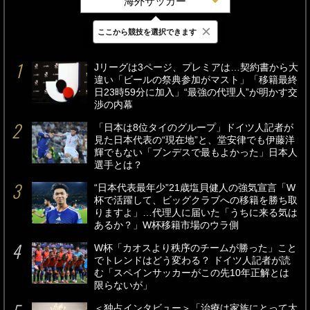
海外サッカー
×
ここから競技を選択できます
最新
24時間
週間
Jリーグは3ページ、プレミアは…契約書から大
違い「ビールの祭典参加がマスト」「移籍最終
日23時59分に加入」“最強の代理人”が明かす交
渉の内幕
「日本は8位タイのグループ」ドイツ人記者が
見た日本代表の“現在地”と、堂安律でも伊藤洋
輝でもない「ブンデスで最もよかった」日本人
選手とは？
“日本代表最年少”21歳塩貝健人の強気宣言「W
杯で活躍して、ビッグクラブへの移籍を勝ち取
りますよ」…代理人に届いた「うちに来る気は
あるか？」W杯移籍市場のウラ側
W杯「カオスより秩序のチームが勝った」こと
でトレンドはどう変わる？ ドイツ人記者が読
む「スペインサッカーがこの先10年正解とは
限らないが」
＜独占インタビュー＞「治療は家族にとって大