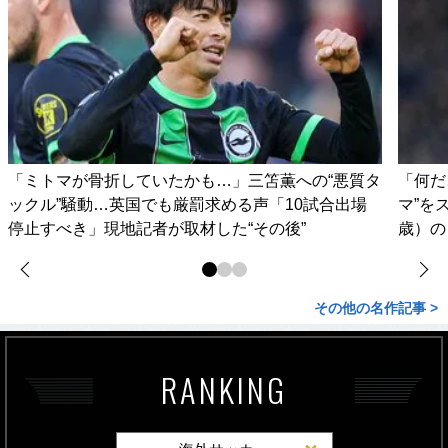
「ミトマが骨折していたかも…」三笘薫への“悪質タ
「何だ
ックル”騒動…英国でも厳罰求める声「10試合出場
マ”を
停止すべき」現地記者が取材した“その後”
歳）の
その他の名作記事 >
RANKING