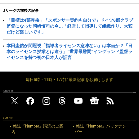
Jリーグの前後の記事
「目標は4部昇格」「スポンサー契約も自分で」ドイツ6部クラブ
監督になった岡崎慎司の今…「経営して指導して組織作り、大変
だけど楽しいです」
本田圭佑が問題視「指導者ライセンス意味ない」は本当か？「日
本のライセンス授業とは違う」“世界最難関”イングランド監督ラ
イセンスを持つ初の日本人が証言
毎日6時・11時・17時に最新記事をお届けします
FOLLOW US
MAGAZINE
雑誌『Number』購読のご案
雑誌『Number』バックナン
内
バー