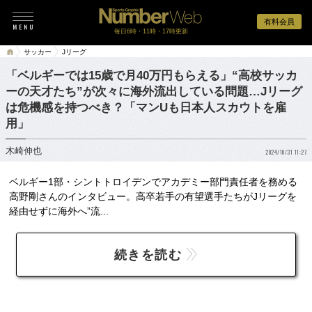
有料会員
毎日6時・11時・17時更新
サッカー
Jリーグ
「ベルギーでは15歳で月40万円もらえる」“高校サッカ
ーの天才たち”が次々に海外流出している問題…Jリーグ
は危機感を持つべき？「マンUも日本人スカウトを雇
用」
木崎伸也
2024/10/31 11:27
ベルギー1部・シントトロイデンでアカデミー部門責任者を務める
高野剛さんのインタビュー。高卒若手の有望選手たちがJリーグを
経由せずに海外へ”流...
続きを読む