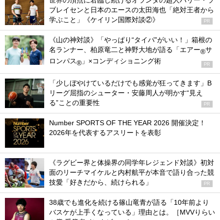
世界の頂点に君臨し続けるオランダの超人ハリー・ラ
ブレイセンと日本のエースの太田海也「絶対王者から
学ぶこと」《ケイリン国際対談②》
PR
《山の神対談》「やっぱり“タイパ”がいい！」箱根の
名ランナー、柏原竜二と神野大地が語る「エアー
サ
®
ロンパス
」×コンディショニング術
®
PR
「少しぼやけているだけでも感覚が狂ってきます」B
リーグ屈指のシューター・安藤周人が明かす“見え
る”ことの重要性
PR
Number SPORTS OF THE YEAR 2026 開催決定！
2026年を代表するアスリートを表彰
《ラグビー界と体操界の同学年レジェンド対談》初対
面のリーチマイケルと内村航平が本音で語り合った競
技愛「好きだから、続けられる」
PR
38歳でも進化を続ける篠山竜青が語る「10年前より
バスケが上手くなっている」理由とは。［MVVりらい