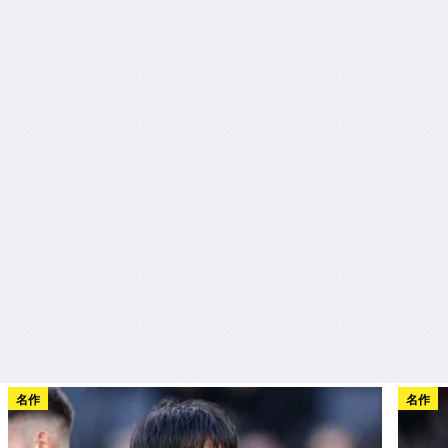
名作
名作