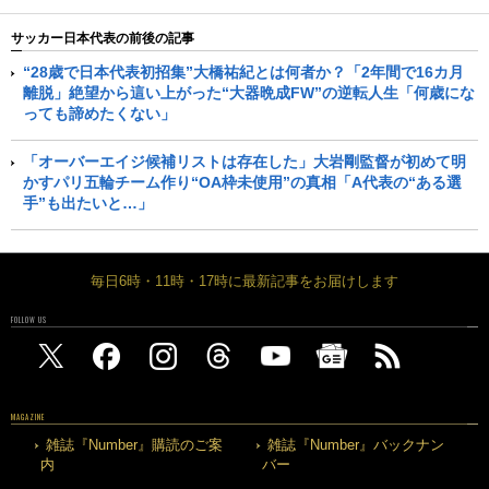
サッカー日本代表の前後の記事
“28歳で日本代表初招集”大橋祐紀とは何者か？「2年間で16カ月
離脱」絶望から這い上がった“大器晩成FW”の逆転人生「何歳にな
っても諦めたくない」
「オーバーエイジ候補リストは存在した」大岩剛監督が初めて明
かすパリ五輪チーム作り“OA枠未使用”の真相「A代表の“ある選
手”も出たいと…」
毎日6時・11時・17時に最新記事をお届けします
FOLLOW US
MAGAZINE
雑誌『Number』購読のご案
雑誌『Number』バックナン
内
バー