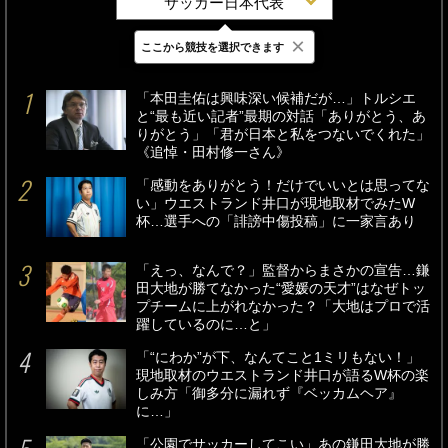
サッカー日本代表
×
ここから競技を選択できます
最新
24時間
週間
「本田圭佑は興味深い候補だが…」トルシエ
と“最も近い記者”最期の対話「ありがとう、あ
りがとう」「君が日本と私をつないでくれた」
《追悼・田村修一さん》
「感動をありがとう！だけでいいとは思ってな
い」ウエストランド井口が現地取材でみたW
杯…選手への「誹謗中傷投稿」に一家言あり
「えっ、なんで？」監督からまさかの宣告…鎌
田大地が勝てなかった“愛媛の天才”はなぜトッ
プチームに上がれなかった？「大地はプロで活
躍しているのに…と」
「“にわか”が下、なんてこと1ミリもない！」
現地取材のウエストランド井口が語るW杯の楽
しみ方「御多分に漏れず『ベッカムヘア』
に…」
「公園でサッカーしてこい」あの鎌田大地が勝