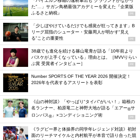
「バイエルン移籍の逸材輩出も“グラウンドがなかっ
た”…」サガン鳥栖最強アカデミーを変えた『企業版
ふるさと納税』
PR
「少しぼやけているだけでも感覚が狂ってきます」B
リーグ屈指のシューター・安藤周人が明かす“見え
る”ことの重要性
PR
38歳でも進化を続ける篠山竜青が語る「10年前より
バスケが上手くなっている」理由とは。［MVVりらい
ぶ賞 受賞者インタビュー］
PR
Number SPORTS OF THE YEAR 2026 開催決定！
2026年を代表するアスリートを表彰
《山の神対談》「やっぱり“タイパ”がいい！」箱根の
名ランナー、柏原竜二と神野大地が語る「エアー
サ
®
ロンパス
」×コンディショニング術
®
PR
《ラグビー界と体操界の同学年レジェンド対談》初対
面のリーチマイケルと内村航平が本音で語り合った競