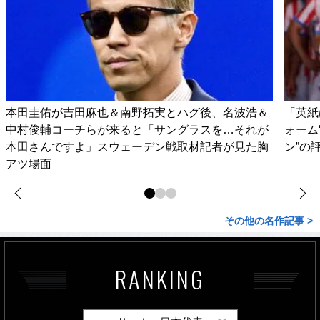
本田圭佑が吉田麻也＆南野拓実とハグ後、名波浩＆
「英紙
中村俊輔コーチらが来ると「サングラスを…それが
ォーム
本田さんですよ」スウェーデン戦取材記者が見た胸
ン”の
アツ場面
その他の名作記事 >
RANKING