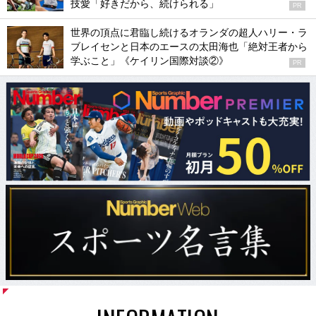
技愛「好きだから、続けられる」
PR
世界の頂点に君臨し続けるオランダの超人ハリー・ラ
ブレイセンと日本のエースの太田海也「絶対王者から
学ぶこと」《ケイリン国際対談②》
PR