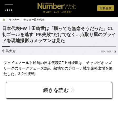
有料会員
毎日6時・11時・17時更新
サッカー
サッカー日本代表
日本代表FW上田綺世は「勝っても無念そうだった」CL
初ゴールを逃す“PK失敗”だけでなく…点取り屋のプライ
ドを現地撮影カメラマンは見た
中島大介
2024/10/08 17:01
フェイエノールト所属の日本代表CF上田綺世は、チャンピオンズ
リーグのリーグフェーズ2節、敵地でのジローナ戦で先発出場を果
たした。3-2の接戦...
続きを読む