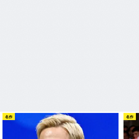
名作
名作