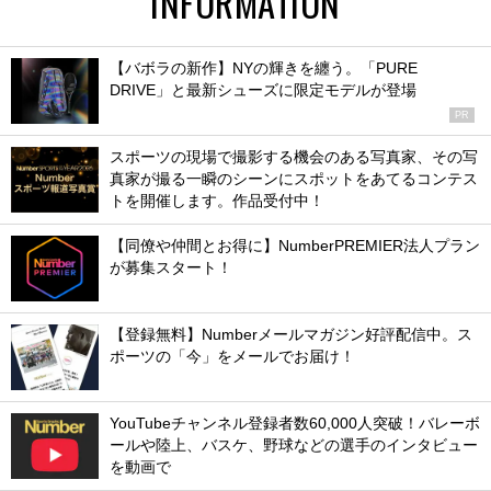
INFORMATION
【バボラの新作】NYの輝きを纏う。「PURE
DRIVE」と最新シューズに限定モデルが登場
PR
スポーツの現場で撮影する機会のある写真家、その写
真家が撮る一瞬のシーンにスポットをあてるコンテス
トを開催します。作品受付中！
【同僚や仲間とお得に】NumberPREMIER法人プラン
が募集スタート！
【登録無料】Numberメールマガジン好評配信中。ス
ポーツの「今」をメールでお届け！
YouTubeチャンネル登録者数60,000人突破！バレーボ
ールや陸上、バスケ、野球などの選手のインタビュー
を動画で