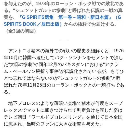
を与えたのが、1978年のローラン・ボック戦での敗北であ
る。“シュツットガルトの惨劇”と呼ばれた伝説の一戦の真
実を、
『
G SPIRITS
選集 第一巻－昭和・新日本篇』（
G
SPIRITS BOOK
／辰巳出版）
からの抜粋でお届けする。
（全3回の初回）
アントニオ猪木の海外での戦いの歴史を紐解くと、1976
年10月に韓国へ遠征してパク・ソンナンをセメントで潰し
た“大邸の惨劇”や同年12月のパキスタンにおける“アクラ
ム・ペールワン腕折り事件”が伝説化されているが、もうひ
とつ忘れてはならないのが“シュツットガルトの惨劇”と呼
ばれた78年11月25日のローラン・ボックとの一騎打ちであ
る。
地下プロレスのような薄暗い会場で猪木が何度もスープ
レックスでマットに叩きつけられて判定負けを喫した姿は
テレビ朝日『ワールドプロレスリング』を通じて日本全国
に流され、当時のファンに大きな衝撃を与えた。