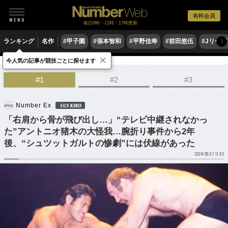
有料会員
毎日6時・11時・17時更新
ランキング
名作
#甲子園
#張本智和
#平野佳寿
#前田悠伍
#Jリーグ
〉
×
今人気の記事が競技ごとに探せます
格闘技
プロレス
#1
#2
#3
Number Ex
BACK NUMBER
「右肩から骨が飛び出し…」“テレビ中継されなかっ
た”アントニオ猪木の大怪我…腕折り事件から2年
後、“シュツットガルトの惨劇”には伏線があった
2024/05/17 11:02