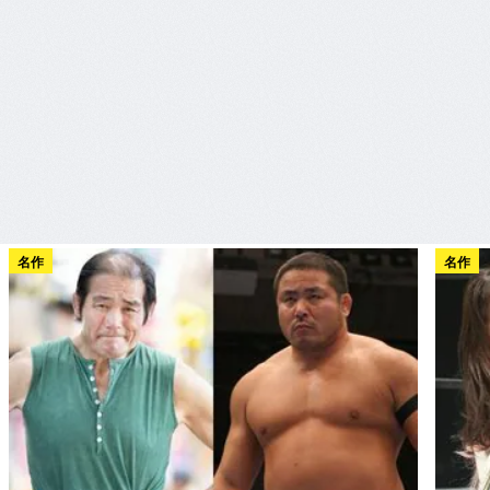
名作
名作