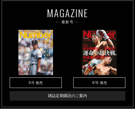
MAGAZINE
最新号
8/6
4/16
発売
発売
雑誌定期購読のご案内