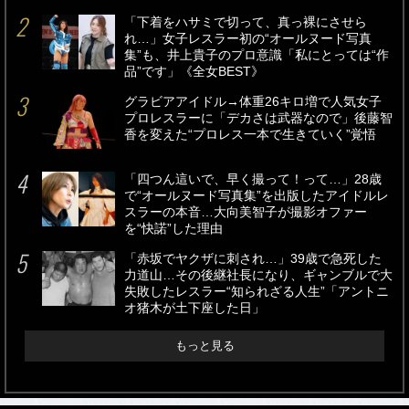
「下着をハサミで切って、真っ裸にさせら
れ…」女子レスラー初の“オールヌード写真
集”も、井上貴子のプロ意識「私にとっては“作
品”です」《全女BEST》
グラビアアイドル→体重26キロ増で人気女子
プロレスラーに「デカさは武器なので」後藤智
香を変えた“プロレス一本で生きていく”覚悟
「四つん這いで、早く撮って！って…」28歳
で“オールヌード写真集”を出版したアイドルレ
スラーの本音…大向美智子が撮影オファー
を“快諾”した理由
「赤坂でヤクザに刺され…」39歳で急死した
力道山…その後継社長になり、ギャンブルで大
失敗したレスラー“知られざる人生”「アントニ
オ猪木が土下座した日」
もっと見る