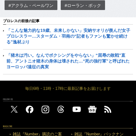
#アクラム・ペールワン
#ローラン・ボック
プロレスの前後の記事
「こんな魅力的な19歳、未来しかない」安納サオリが羨んだ女子
プロレスラー…スターダム・羽南の“記者もファンも驚かせ続け
る”逸材ぶり
「猪木は汚い。なんでボクシングをやらない」“屈辱の敗戦”直
前、アントニオ猪木の身体は壊された…“死の強行軍”と呼ばれた
ヨーロッパ遠征の真実
毎日6時・11時・17時に最新記事をお届けします
FOLLOW US
MAGAZINE
雑誌『Number』購読のご案
雑誌『Number』バックナン