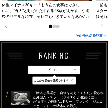
体重マイナス30キロ「もうあの食事はできな
「歯も
い…」“野人”と呼ばれた中西学58歳が明かす、引退
スター
後のリアルな現在「それでも生きていかなあかん」
はそれ
その他の名作記事 >
RANKING
プロレス
×
ここから競技を選択できます
最新
24時間
週間
「猪木と馬場が、自信を与えてくれた」愛され
た外国人レスラー（享年85）が生前に語っ
た“日本への感謝”…ドリー・ファンク・ジュニ
アとアントニオ猪木の名勝負