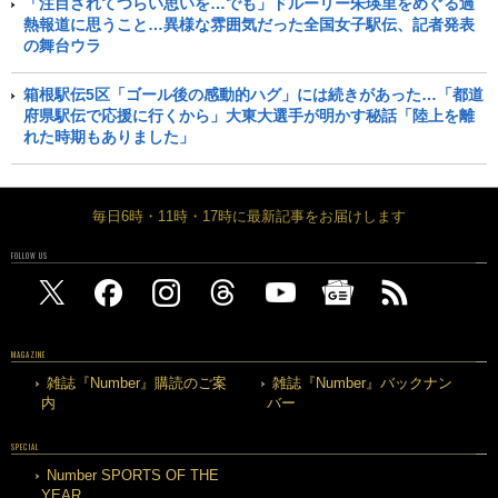
「注目されてつらい思いを…でも」ドルーリー朱瑛里をめぐる過
熱報道に思うこと…異様な雰囲気だった全国女子駅伝、記者発表
の舞台ウラ
箱根駅伝5区「ゴール後の感動的ハグ」には続きがあった…「都道
府県駅伝で応援に行くから」大東大選手が明かす秘話「陸上を離
れた時期もありました」
毎日6時・11時・17時に最新記事をお届けします
FOLLOW US
MAGAZINE
雑誌『Number』購読のご案
雑誌『Number』バックナン
内
バー
SPECIAL
Number SPORTS OF THE
YEAR