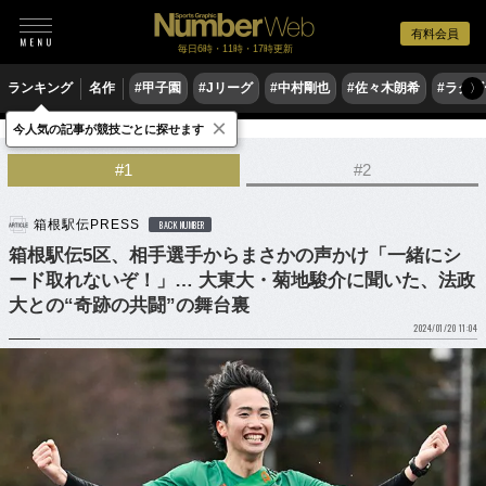
有料会員
毎日6時・11時・17時更新
ランキング
名作
#甲子園
#Jリーグ
#中村剛也
#佐々木朗希
#ラグ
〉
×
今人気の記事が競技ごとに探せます
陸上
駅伝
#1
#2
箱根駅伝PRESS
BACK NUMBER
箱根駅伝5区、相手選手からまさかの声かけ「一緒にシ
ード取れないぞ！」… 大東大・菊地駿介に聞いた、法政
大との“奇跡の共闘”の舞台裏
2024/01/20 11:04