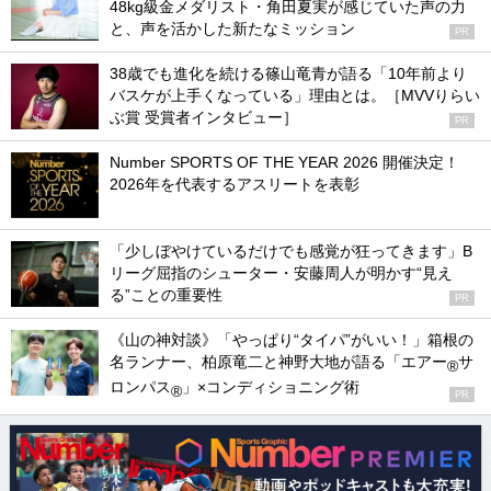
48kg級金メダリスト・角田夏実が感じていた声の力
と、声を活かした新たなミッション
PR
38歳でも進化を続ける篠山竜青が語る「10年前より
バスケが上手くなっている」理由とは。［MVVりらい
ぶ賞 受賞者インタビュー］
PR
Number SPORTS OF THE YEAR 2026 開催決定！
2026年を代表するアスリートを表彰
「少しぼやけているだけでも感覚が狂ってきます」B
リーグ屈指のシューター・安藤周人が明かす“見え
る”ことの重要性
PR
《山の神対談》「やっぱり“タイパ”がいい！」箱根の
名ランナー、柏原竜二と神野大地が語る「エアー
サ
®
ロンパス
」×コンディショニング術
®
PR