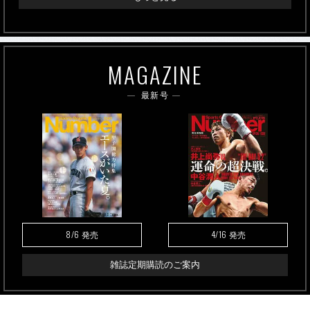
MAGAZINE
最新号
8/6
4/16
発売
発売
雑誌定期購読のご案内