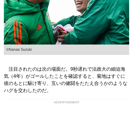
©Nanae Suzuki
注目されたのは次の場面だ。9秒遅れで法政大の細迫海
気（4年）がゴールしたことを確認すると、菊地はすぐに
彼のもとに駆け寄り、互いの健闘をたたえ合うかのような
ハグを交わしたのだ。
ADVERTISEMENT