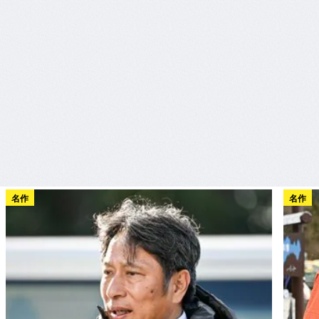
名作
名作