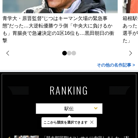
青学大・原晋監督“じつはキーマン欠場の緊急事
箱根駅
態”だった…大逆転優勝ウラ側「中央大に負けるか
あった
も」胃腸炎で急遽決定の1区16位も…黒田朝日の衝
選手が
撃
た」
その他の名作記事 >
RANKING
駅伝
×
ここから競技を選択できます
最新
24時間
週間