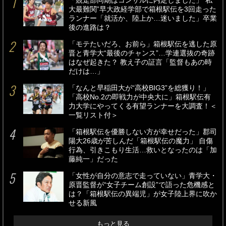
「競走部同期はコンサルに内定しました」“私
大最難関”早大政経学部で箱根駅伝を3回走った
ランナー「就活か、陸上か…迷いました」卒業
後の進路は？
「モテたいだろ、お前ら」箱根駅伝を逃した原
晋と青学大“最後のチャンス”…学連選抜の奇跡
はなぜ起きた？ 教え子の証言「監督もあの時
だけは…」
「なんと早稲田大が“高校BIG3”を総獲り！」
「高校No.2の即戦力が中央大に」箱根駅伝有
力大学にやってくる有望ランナーを大調査！＜
一覧リスト付＞
「箱根駅伝を優勝しない方が幸せだった」郡司
陽大26歳が苦しんだ「箱根駅伝の魔力」 自傷
行為、引きこもり生活…救いとなったのは「加
藤純一」だった
「女性が自分の意志で走っていない」青学大・
原晋監督が“女子チーム創設”で語った危機感と
は？「箱根駅伝の異端児」が女子陸上界に吹か
せる新風
もっと見る