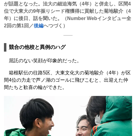
が話題となった。法大の細迫海気（4年）と併走し、区間4
位で大東大の9年振りシード権獲得に貢献した菊地駿介（4
年）に後日、話を聞いた。（Number Webインタビュー全
2回の第1回／
後編
へつづく）
競合の他校と異例のハグ
屈託のない笑顔が印象的だった。
箱根駅伝の往路5区、大東文化大の菊地駿介（4年）が区
間4位の力走で芦ノ湖のゴールに飛びこむと、出迎えた仲
間たちと歓喜の輪ができた。