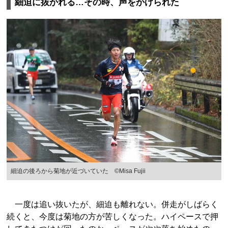
細迫に抜かれる…その時、声をかけられた
細迫の後ろから菊地が近づいていた ©Misa Fujii
一度は追い抜いたが、細迫も離れない。併走がしばらく
続くと、今度は菊地の方が苦しくなった。ハイペースで押