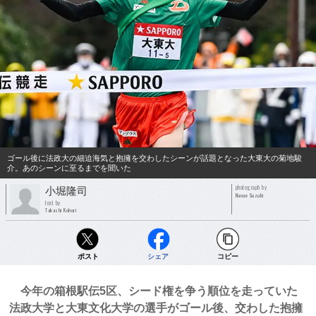
ゴール後に法政大の細迫海気と抱擁を交わしたシーンが話題となった大東大の菊地駿
介。あのシーンに至るまでを聞いた
photograph by
小堀隆司
Nanae Suzuki
text by
Takashi Kohori
ポスト
シェア
コピー
今年の箱根駅伝5区、シード権を争う順位を走っていた
法政大学と大東文化大学の選手がゴール後、交わした抱擁