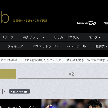
毎日6時・11時・17時更新
Jリーグ
海外サッカー
サッカー日本代表
ゴルフ
フィギュア
バスケットボール
バレーボール
他競技
アジア杯落選、モリヤスは説明したか？」イタリア番記者も驚き…“味方がパスすら
#2
ート
BACK NUMBER