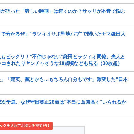
田が語った「難しい時期」は続くのか？サッリが本音で悩む
で分かるぜ」“ラツィオサポ聖地パブ”で聞いたナマ鎌田大
もビックリ！“不仲じゃない”鎌田とラツィオ同僚。夫人と
コされたりヤンチャそうな18歳頃なども見る（30枚超）
た」「建英、薫とかも…もちろん自分もです」激変した“日本
2次予選、なぜ守田英正28歳は“本当に意識高く”いられるか
ックを入れてボタンを押すだけ