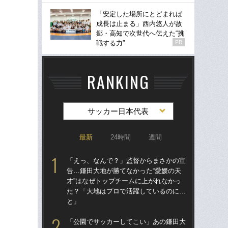
「安定した場所にとどまれば
成長は止まる」西内悠人が故
郷・高知で次世代へ伝えた“挑
戦する力”
PR
RANKING
サッカー日本代表
最新
24時間
週間
「えっ、なんで？」監督からまさかの宣
「
告…鎌田大地が勝てなかった“愛媛の天
告…
才”はなぜトップチームに上がれなかっ
才”
た？「大地はプロで活躍しているのに…
た
と」
と
「公園でサッカーしてこい」あの鎌田大
「