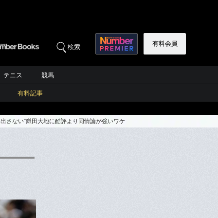
有料会員
検索
テニス
競馬
有料記事
出さない”鎌田大地に酷評より同情論が強いワケ