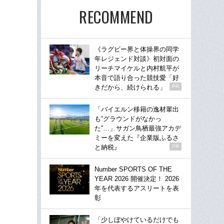
RECOMMEND
《ラグビー界と体操界の同学
年レジェンド対談》初対面の
リーチマイケルと内村航平が
本音で語り合った競技愛「好
きだから、続けられる」
PR
「バイエルン移籍の逸材輩出
も“グラウンドがなかっ
た”…」サガン鳥栖最強アカデ
ミーを変えた『企業版ふるさ
と納税』
PR
Number SPORTS OF THE
YEAR 2026 開催決定！ 2026
年を代表するアスリートを表
彰
「少しぼやけているだけでも