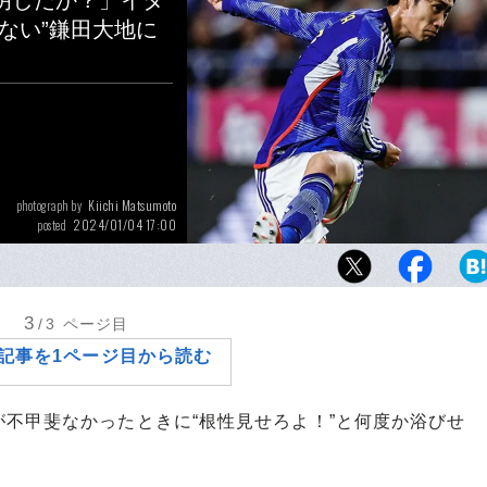
明したか？」イタ
ない”鎌田大地に
Kiichi Matsumoto
photograph by
2024/01/04 17:00
posted
日本代表常連だった鎌田大地のアジア杯メン
新春早々の当地ローマでも驚きを持って伝え
3
/3
ページ目
記事を1ページ目から読む
不甲斐なかったときに“根性見せろよ！”と何度か浴びせ