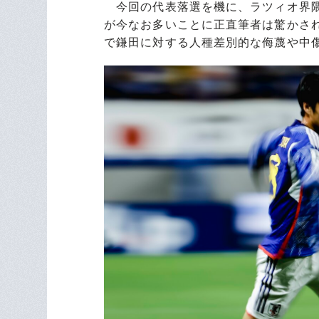
今回の代表落選を機に、ラツィオ界隈
が今なお多いことに正直筆者は驚かさ
で鎌田に対する人種差別的な侮蔑や中