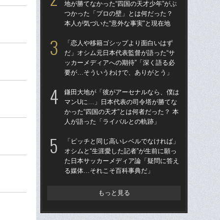
地が勝てなかった“四国の天才少年”がぶ
地が
つかった「プロの壁」とは何だった？
つ
本人が気づいた“意外な事実”と現在地
本人
「恋人や移籍ゴシップより面白いはず
鎌
だ」オシム元日本代表監督が語った“サ
マ
ッカーメディアへの期待”「深く語る必
かっ
要が…そういうわけで、ありがとう」
人
鎌田大地が「彼がアーセナルなら、僕は
「
マンUに…」日本代表の司令塔が勝てな
だ」
かった“四国の天才”とは何者だった？ 本
ッカ
人が語った「ライバルとの軌跡」
要
「ピッチと同じ高いレベルでなければ」
「
オシムと“生涯愛した記者”が生前に願っ
オシ
た日本サッカーメディア論「疑問に答え
た
る媒体…それこそ百科事典だ」
る
もっと見る