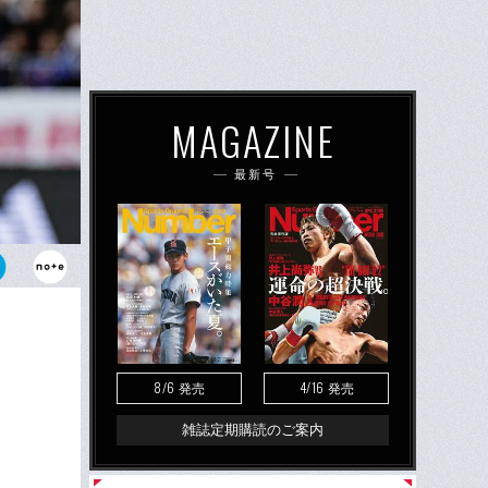
MAGAZINE
最新号
バー落選は、
られたそうだ
8/6
4/16
発売
発売
雑誌定期購読のご案内