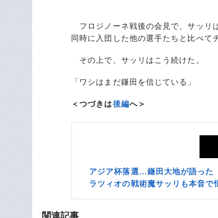
フロジノーネ戦後の会見で、サッリは
同時に入団した他の選手たちと比べて
その上で、サッリはこう続けた。
「ワシはまだ鎌田を信じている」
＜つづきは
後編
へ＞
アジア杯落選…鎌田大地が語った
ラツィオの戦術魔サッリも本音で
関連記事