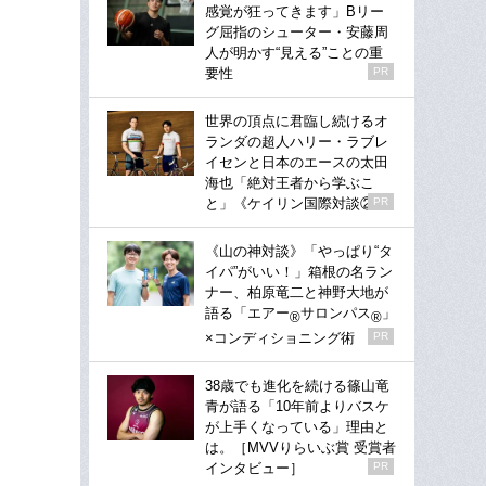
感覚が狂ってきます」Bリー
グ屈指のシューター・安藤周
人が明かす“見える”ことの重
要性
PR
世界の頂点に君臨し続けるオ
ランダの超人ハリー・ラブレ
イセンと日本のエースの太田
海也「絶対王者から学ぶこ
と」《ケイリン国際対談②》
PR
《山の神対談》「やっぱり“タ
イパ”がいい！」箱根の名ラン
ナー、柏原竜二と神野大地が
語る「エアー
サロンパス
」
®
®
×コンディショニング術
PR
38歳でも進化を続ける篠山竜
青が語る「10年前よりバスケ
が上手くなっている」理由と
は。［MVVりらいぶ賞 受賞者
インタビュー］
PR