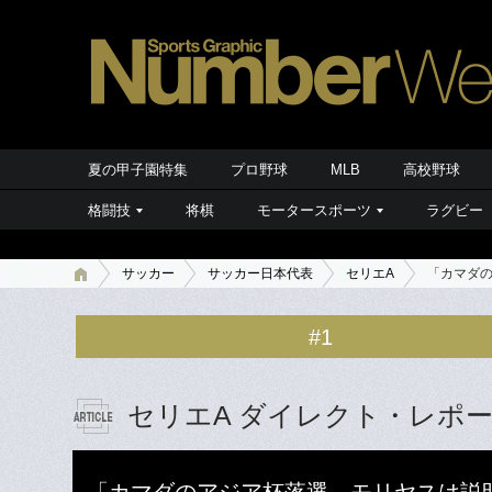
夏の甲子園特集
プロ野球
MLB
高校野球
格闘技
将棋
モータースポーツ
ラグビー
サッカー
サッカー日本代表
セリエA
「カマダの
#1
セリエA ダイレクト・レポ