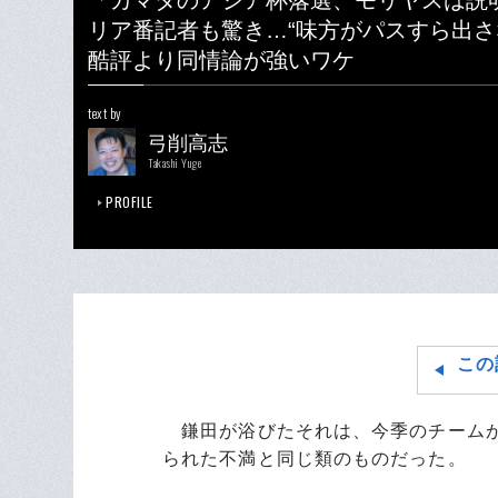
「カマダのアジア杯落選、モリヤスは説
リア番記者も驚き…“味方がパスすら出さ
酷評より同情論が強いワケ
text by
弓削高志
Takashi Yuge
PROFILE
この
鎌田が浴びたそれは、今季のチームが
られた不満と同じ類のものだった。