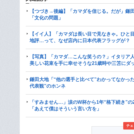
【つづき→後編】「カマダを信じる。だが」鎌
「文化の問題」
【イイ人】「カマダは長い目で見なきゃ。ひと目
地評…って、なぜ店内に日本代表フラッグが？
【写真】「カマダ…こんな笑うの？」イタリア人
美しい花束を手に幸せそうな21歳時や三笘にダッ
鎌田大地「“他の選手と比べて”わかってなかっ
代表観”のホンネ
「すみません…」涙のW杯から1年“格下続き”の
「あえて僕はそういう言い方を」
チェ