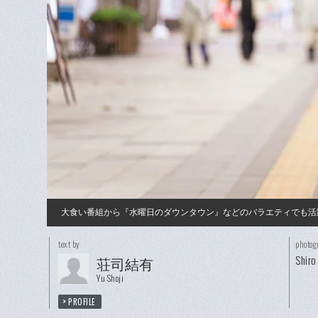
大食い番組から『水曜日のダウンタウン』などのバラエティでも活
text by
photog
Shiro
荘司結有
Yu Shoji
PROFILE