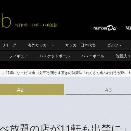
毎日6時・11時・17時更新
Jリーグ
海外サッカー
サッカー日本代表
ゴルフ
フィギュア
バスケットボール
バレーボール
他競技
に」47歳になった“大食い女王”が明かす驚きの健康法「たくさん食べたほうが逆に
#2
#3
べ放題の店が11軒も出禁に」