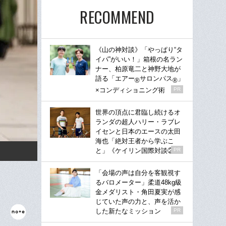
RECOMMEND
《山の神対談》「やっぱり“タ
イパ”がいい！」箱根の名ラン
ナー、柏原竜二と神野大地が
語る「エアー
サロンパス
」
®
®
×コンディショニング術
PR
世界の頂点に君臨し続けるオ
ランダの超人ハリー・ラブレ
イセンと日本のエースの太田
海也「絶対王者から学ぶこ
と」《ケイリン国際対談②》
PR
「会場の声は自分を客観視す
るバロメーター」柔道48kg級
金メダリスト・角田夏実が感
じていた声の力と、声を活か
した新たなミッション
PR