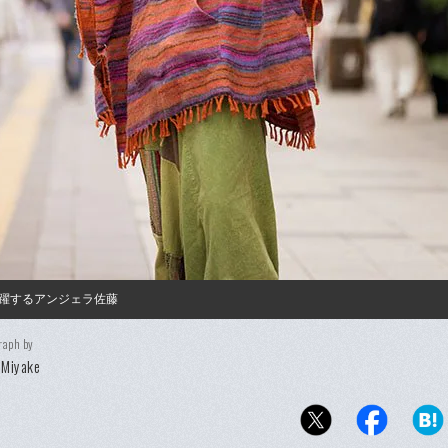
躍するアンジェラ佐藤
raph by
 Miyake