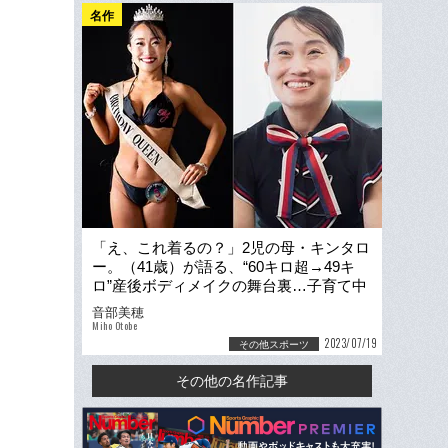
名作
「え、これ着るの？」2児の母・キンタロ
ー。（41歳）が語る、“60キロ超→49キ
ロ”産後ボディメイクの舞台裏…子育て中
に実は抱いていた「罪悪感」
音部美穂
Miho Otobe
2023/07/19
その他スポーツ
その他の名作記事