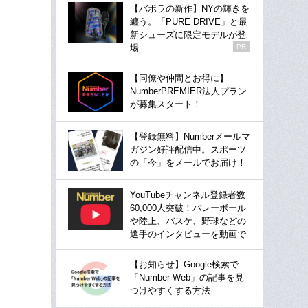
【バボラの新作】NYの輝きを
纏う。「PURE DRIVE」と最
新シューズに限定モデルが登
場
PR
【同僚や仲間とお得に】
NumberPREMIER法人プラン
が募集スタート！
【登録無料】Numberメールマ
ガジン好評配信中。スポーツ
の「今」をメールでお届け！
YouTubeチャンネル登録者数
60,000人突破！バレーボール
や陸上、バスケ、野球などの
選手のインタビューを動画で
【お知らせ】Google検索で
「Number Web」の記事を見
つけやすくする方法