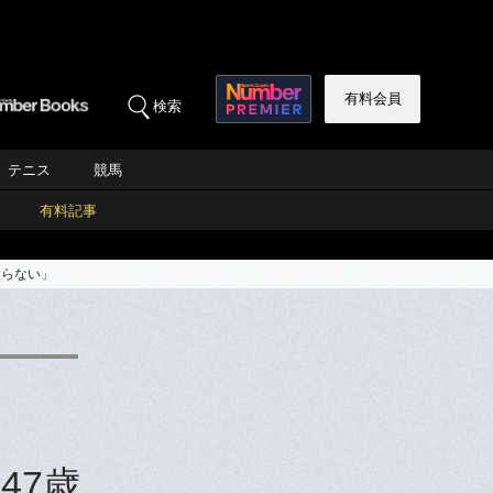
有料会員
検索
テニス
競馬
有料記事
太らない」
47歳