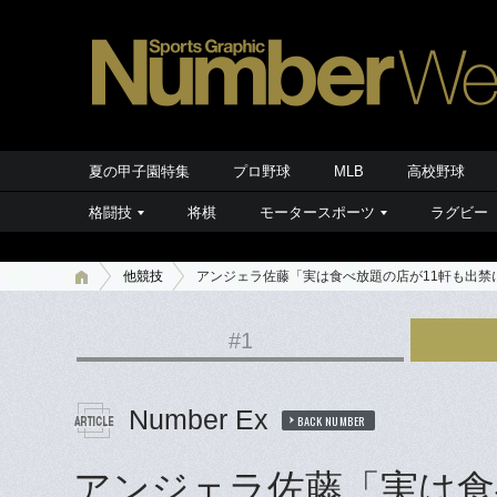
夏の甲子園特集
プロ野球
MLB
高校野球
格闘技
将棋
モータースポーツ
ラグビー
他競技
アンジェラ佐藤「実は食べ放題の店が11軒も出禁
#1
Number Ex
BACK NUMBER
アンジェラ佐藤「実は食