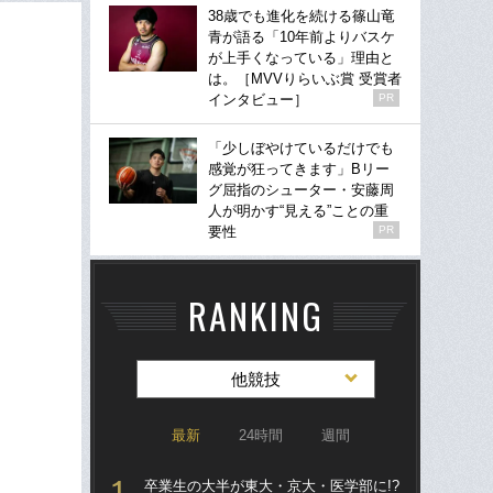
38歳でも進化を続ける篠山竜
青が語る「10年前よりバスケ
が上手くなっている」理由と
は。［MVVりらいぶ賞 受賞者
インタビュー］
PR
「少しぼやけているだけでも
感覚が狂ってきます」Bリー
グ屈指のシューター・安藤周
人が明かす“見える”ことの重
要性
PR
RANKING
他競技
最新
24時間
週間
卒業生の大半が東大・京大・医学部に!?
「