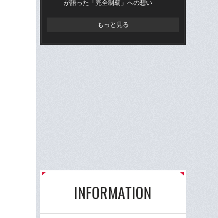
が語った「完全制覇」への想い
ー
く
もっと見る
INFORMATION