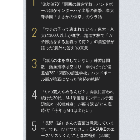
“偏差値78”「関西の超進学校」ハンドボ
大に
ール部がインターハイ出場の衝撃…東大
チ部
寺学園「まさかの快挙」のウラ話
語っ
「ウチの子って恵まれている」東大・京
卒業
大に100人以上が進学…超進学校で「ガ
“偏
チ部活をする意義って何？」41歳監督が
ー
語った“意外な答え”の真意
寺
「部活の体を成していない」練習は閑
「
散、熱血指導は空回り…弱小だった“偏
散、
差値78”「関西の超進学校」ハンドボー
差値
ル部が強豪になった“奇跡の軌跡”
ル部
「いつ芸人やめるんだ？」両親に言われ
「
続けた30代…M-1準優勝ドンデコルテ渡
スト
辺銀次（40歳独身）が振り返る“どん底
画”
時代”「今年もM-1は出たい」
ト
「長野（誠）さんの言葉は意識していま
「
す。でも、ひとつだけ…」SASUKEのエ
人の
ース“サスケくん”こと森本裕介（33歳）
グ松