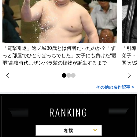
「電撃引退」逸ノ城30歳とは何者だったのか？「ず
「引導
っと部屋でひとりぼっちでした」女子にも負けた“最
弟子・
弱”高校時代…ザンバラ髪の怪物が誕生するまで
関”が
その他の名作記事 >
RANKING
相撲