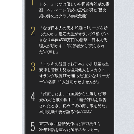
トを…」じつは優しい中田英寿21歳の素
トを
顔…ベルマーレ伝説の広報が見た“呂比
顔…
須の帰化とクラブ存続危機”
須の
「なぜ日本人の天才19歳はJリーグを断
「妊
ったのか」慶応大生がオランダ1部で“い
愛の
きなり年俸4500万円”の衝撃…日本人代
さ
理人が明かす「J関係者から“荒らされ
早川
た”の声も」
妻と
「コウキの態度はお手本」小川航基も堂
日》
安律も菅原由勢も塩貝健人もスカウト…
思い
オランダ敏腕TDが狙った“意外なJリーガ
ー”の名前「1人は明かせませんが」
小
プ
「妊娠したよ」白血病から生還した“最
愛の夫”と涙の握手…「精子凍結を報告
松田
されたとき、初めて彼の悔し涙を見た」
決…
早川史哉の妻が語る“命の重み”
「
東京V永井監督が招いた“吉武先生”。
35年対話を重ねた師弟のサッカー。