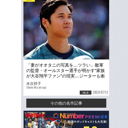
「妻がオオタニの写真を…ツラい」敵軍
の監督・オールスター選手が明かす“家族
が大谷翔平ファン”の現実…ジーターも衝
撃「スポーツ界で最高」
水次祥子
Shoko Mizutsugi
2023/07/13
MLB
その他の名作記事