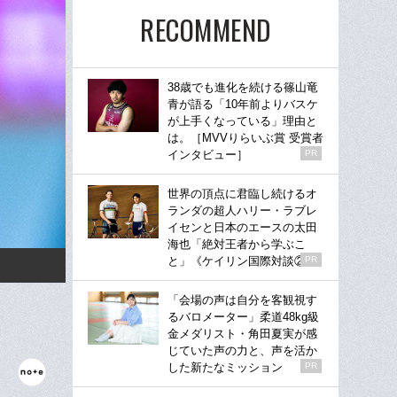
RECOMMEND
38歳でも進化を続ける篠山竜
青が語る「10年前よりバスケ
が上手くなっている」理由と
は。［MVVりらいぶ賞 受賞者
インタビュー］
PR
世界の頂点に君臨し続けるオ
ランダの超人ハリー・ラブレ
イセンと日本のエースの太田
海也「絶対王者から学ぶこ
と」《ケイリン国際対談②》
PR
「会場の声は自分を客観視す
るバロメーター」柔道48kg級
金メダリスト・角田夏実が感
じていた声の力と、声を活か
した新たなミッション
PR