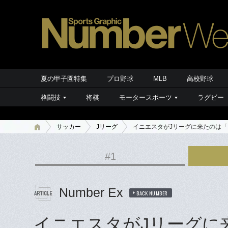
夏の甲子園特集
プロ野球
MLB
高校野球
格闘技
将棋
モータースポーツ
ラグビー
サッカー
Jリーグ
イニエスタがJリーグに来たのは
#1
Number Ex
BACK NUMBER
イニエスタがJリーグに