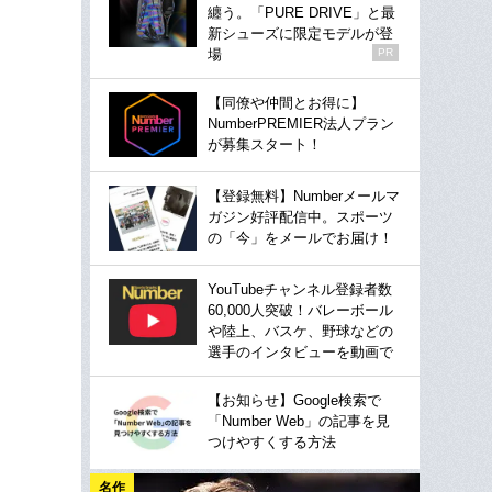
纏う。「PURE DRIVE」と最
新シューズに限定モデルが登
場
PR
【同僚や仲間とお得に】
NumberPREMIER法人プラン
が募集スタート！
【登録無料】Numberメールマ
ガジン好評配信中。スポーツ
の「今」をメールでお届け！
YouTubeチャンネル登録者数
60,000人突破！バレーボール
や陸上、バスケ、野球などの
選手のインタビューを動画で
【お知らせ】Google検索で
「Number Web」の記事を見
つけやすくする方法
名作