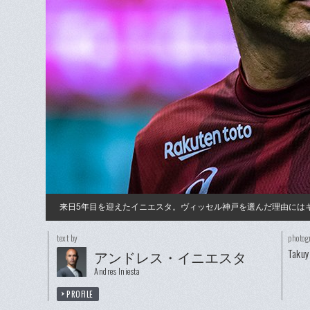
来日5年目を迎えたイニエスタ。ヴィッセル神戸を選んだ理由には
text by
photog
Taku
アンドレス・イニエスタ
Andres Iniesta
PROFILE