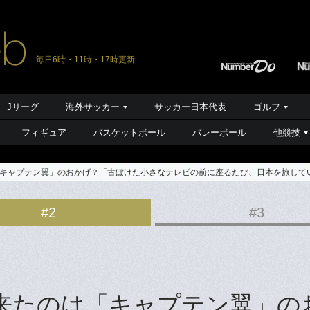
毎日6時・11時・17時更新
Jリーグ
海外サッカー
サッカー日本代表
ゴルフ
フィギュア
バスケットボール
バレーボール
他競技
「キャプテン翼」のおかげ？「古ぼけた小さなテレビの前に座るたび、日本を旅して
#2
#3
来たのは「キャプテン翼」の