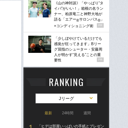
《山の神対談》「やっぱり“タ
イパ”がいい！」箱根の名ラン
ナー、柏原竜二と神野大地が
語る「エアー
サロンパス
」
®
®
×コンディショニング術
PR
「少しぼやけているだけでも
感覚が狂ってきます」Bリー
グ屈指のシューター・安藤周
人が明かす“見える”ことの重
要性
PR
RANKING
Jリーグ
最新
24時間
週間
「ヒデは部屋いっぱいの手紙とプレゼン
「