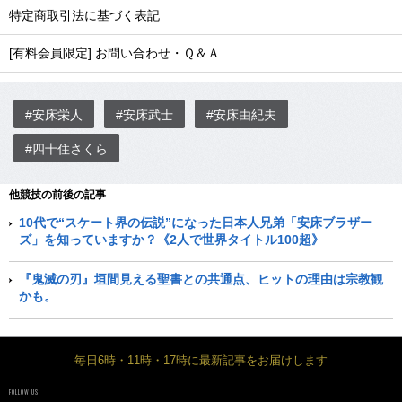
特定商取引法に基づく表記
[有料会員限定] お問い合わせ・Ｑ＆Ａ
#安床栄人
#安床武士
#安床由紀夫
#四十住さくら
他競技の前後の記事
10代で“スケート界の伝説”になった日本人兄弟「安床ブラザー
ズ」を知っていますか？《2人で世界タイトル100超》
『鬼滅の刃』垣間見える聖書との共通点、ヒットの理由は宗教観
かも。
毎日6時・11時・17時に最新記事をお届けします
FOLLOW US