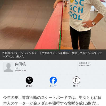
2000年代からインラインスケートで世界タイトルを100以上獲得してきた“安床ブラザ
ーズ”の兄・栄人氏
photograph by
内田暁
Akatsuki Uchida
text by
Akatsuki Uchida
ポスト
シェア
コピー
今年の夏、東京五輪のスケートボードでは、男女ともに日
本人スケーターが金メダルを獲得する快挙を成し遂げた。