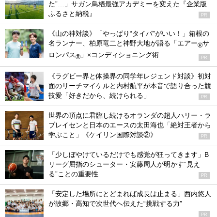
た”…」サガン鳥栖最強アカデミーを変えた『企業版
ふるさと納税』
PR
《山の神対談》「やっぱり“タイパ”がいい！」箱根の
名ランナー、柏原竜二と神野大地が語る「エアー
サ
®
ロンパス
」×コンディショニング術
®
PR
《ラグビー界と体操界の同学年レジェンド対談》初対
面のリーチマイケルと内村航平が本音で語り合った競
技愛「好きだから、続けられる」
PR
世界の頂点に君臨し続けるオランダの超人ハリー・ラ
ブレイセンと日本のエースの太田海也「絶対王者から
学ぶこと」《ケイリン国際対談②》
PR
「少しぼやけているだけでも感覚が狂ってきます」B
リーグ屈指のシューター・安藤周人が明かす“見え
る”ことの重要性
PR
「安定した場所にとどまれば成長は止まる」西内悠人
が故郷・高知で次世代へ伝えた“挑戦する力”
PR