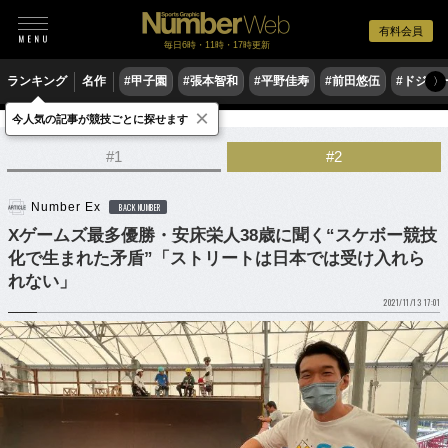
有料会員
毎日6時・11時・17時更新
ランキング
名作
#甲子園
#張本智和
#平野佳寿
#前田悠伍
#ドジャ
〉
×
今人気の記事が競技ごとに探せます
他競技
#1
#2
Number Ex
BACK NUMBER
Xゲームズ最多優勝・安床栄人38歳に聞く“スケボー競技
化で生まれた矛盾”「ストリートは日本では受け入れら
れない」
2021/11/13 17:01