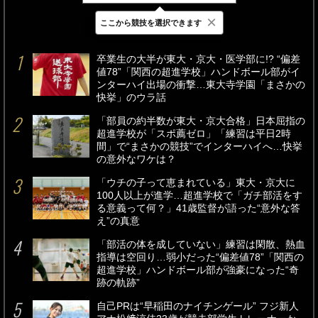
×
ここから競技を選択できます
最新
24時間
週間
卒業生の大半が東大・京大・医学部に!? “偏差
値78”「関西の超進学校」ハンドボール部がイ
ンターハイ出場の衝撃…東大寺学園「まさかの
快挙」のウラ話
「部員の約半数が東大・京大合格」日本屈指の
超進学校が「スポ薦ゼロ」「練習は平日2時
間」で“まさかの競技”でインターハイへ…快挙
の意外なワケは？
「ウチの子って恵まれている」東大・京大に
100人以上が進学…超進学校で「ガチ部活をす
る意義って何？」41歳監督が語った“意外な答
え”の真意
「部活の体を成していない」練習は閑散、熱血
指導は空回り…弱小だった“偏差値78”「関西の
超進学校」ハンドボール部が強豪になった“奇
跡の軌跡”
自己PRは“早稲田のナイチンゲール” フジ新人