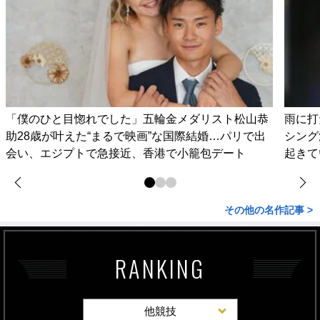
「僕のひと目惚れでした」五輪金メダリスト松山恭
雨に打
助28歳が叶えた“まるで映画”な国際結婚…パリで出
シング
会い、エジプトで急接近、香港で小籠包デート
起きて
その他の名作記事 >
RANKING
他競技