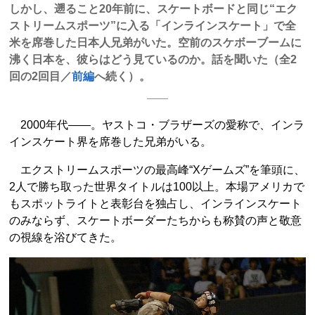
しかし、遡ること20年前に、スケートボードと同じ“エク
ストリームスポーツ”に入る「インラインスケート」で全
米を席巻した日本人兄弟がいた。空前のスケボーブームに
沸く日本を、彼らはどう見ているのか。話を聞いた（全2
回の2回目／
前編
へ続く）。
2000年代――。ヤストコ・ブラザーズの愛称で、インラ
インスケート界を席巻した兄弟がいる。
エクストリームスポーツの最高峰“Xゲームズ”を筆頭に、
2人で勝ち取った世界タイトルは100以上。本場アメリカで
もスポットライトと表彰台を独占し、インラインスケート
のみならず、スケートボーダーたちからも称賛の声と敬意
の視線を浴びてきた。