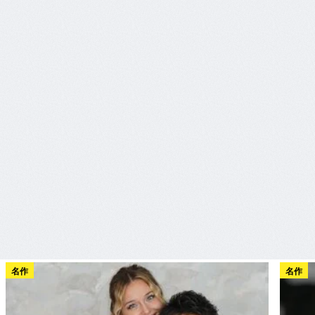
名作
名作