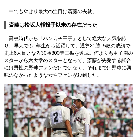
中でもやはり最大の注目は斎藤の去就。
斎藤は松坂大輔投手以来の存在だった
高校時代から「ハンカチ王子」として絶大な人気を誇
り、早大でも1年生から活躍して、通算31勝15敗の成績で
史上6人目となる30勝300奪三振を達成。何よりも甲子園の
スターから六大学のスターとなって、斎藤が先発する試合
には男性の野球ファンだけではなく、それまでは野球に興
味のなかったような女性ファンが殺到した。