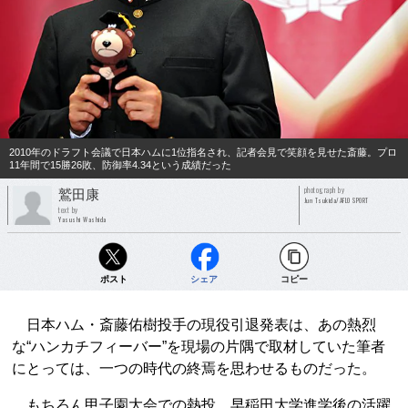
2010年のドラフト会議で日本ハムに1位指名され、記者会見で笑顔を見せた斎藤。プロ
11年間で15勝26敗、防御率4.34という成績だった
photograph by
鷲田康
Jun Tsukida/AFLO SPORT
text by
Yasushi Washida
ポスト
シェア
コピー
日本ハム・斎藤佑樹投手の現役引退発表は、あの熱烈
な“ハンカチフィーバー”を現場の片隅で取材していた筆者
にとっては、一つの時代の終焉を思わせるものだった。
もちろん甲子園大会での熱投、早稲田大学進学後の活躍