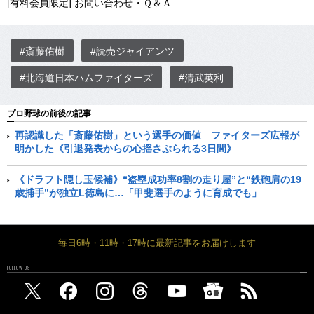
[有料会員限定] お問い合わせ・Ｑ＆Ａ
#斎藤佑樹
#読売ジャイアンツ
#北海道日本ハムファイターズ
#清武英利
プロ野球の前後の記事
再認識した「斎藤佑樹」という選手の価値 ファイターズ広報が
明かした《引退発表からの心揺さぶられる3日間》
《ドラフト隠し玉候補》“盗塁成功率8割の走り屋”と“鉄砲肩の19
歳捕手”が独立L徳島に…「甲斐選手のように育成でも」
毎日6時・11時・17時に最新記事をお届けします
FOLLOW US