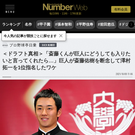
有料会員
毎日6時・11時・17時更新
ランキング
名作
#甲子園
#張本智和
#平野佳寿
#前田悠伍
#ドジャ
〉
×
今人気の記事が競技ごとに探せます
野球
プロ野球
ドラフト会議
プロ野球亭日乗
BACK NUMBER
＜ドラフト真相＞「斎藤くんが巨人にどうしても入りた
いと言ってくれたら…」巨人が斎藤佑樹を断念して澤村
拓一を1位指名したワケ
2021/10/09 11:06