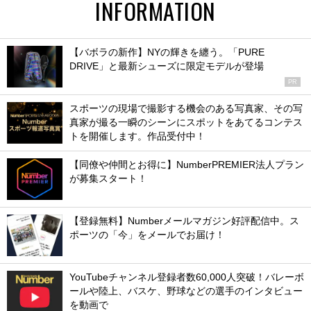
INFORMATION
【バボラの新作】NYの輝きを纏う。「PURE
DRIVE」と最新シューズに限定モデルが登場
PR
スポーツの現場で撮影する機会のある写真家、その写
真家が撮る一瞬のシーンにスポットをあてるコンテス
トを開催します。作品受付中！
【同僚や仲間とお得に】NumberPREMIER法人プラン
が募集スタート！
【登録無料】Numberメールマガジン好評配信中。ス
ポーツの「今」をメールでお届け！
YouTubeチャンネル登録者数60,000人突破！バレーボ
ールや陸上、バスケ、野球などの選手のインタビュー
を動画で