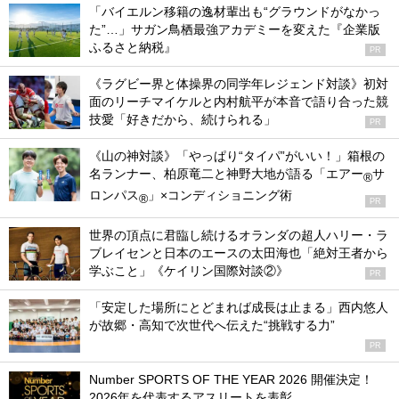
「バイエルン移籍の逸材輩出も“グラウンドがなかっ
た”…」サガン鳥栖最強アカデミーを変えた『企業版
ふるさと納税』
PR
《ラグビー界と体操界の同学年レジェンド対談》初対
面のリーチマイケルと内村航平が本音で語り合った競
技愛「好きだから、続けられる」
PR
《山の神対談》「やっぱり“タイパ”がいい！」箱根の
名ランナー、柏原竜二と神野大地が語る「エアー
サ
®
ロンパス
」×コンディショニング術
®
PR
世界の頂点に君臨し続けるオランダの超人ハリー・ラ
ブレイセンと日本のエースの太田海也「絶対王者から
学ぶこと」《ケイリン国際対談②》
PR
「安定した場所にとどまれば成長は止まる」西内悠人
が故郷・高知で次世代へ伝えた“挑戦する力”
PR
Number SPORTS OF THE YEAR 2026 開催決定！
2026年を代表するアスリートを表彰