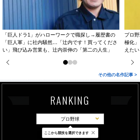
「巨人ドラ1」がハローワークで職探し→履歴書の
プロ野
「巨人軍」に社内騒然…「辻内です！買ってくださ
極化」
い」飛び込み営業も、辻内崇伸の「第二の人生」
えたい
その他の名作記事 >
RANKING
プロ野球
×
ここから競技を選択できます
最新
24時間
週間