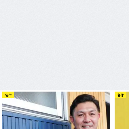
名作
名作