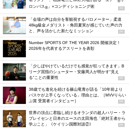
®
ロンパス
」×コンディショニング術
®
PR
「会場の声は自分を客観視するバロメーター」柔道
48kg級金メダリスト・角田夏実が感じていた声の力
と、声を活かした新たなミッション
PR
Number SPORTS OF THE YEAR 2026 開催決定！
2026年を代表するアスリートを表彰
「少しぼやけているだけでも感覚が狂ってきます」B
リーグ屈指のシューター・安藤周人が明かす“見え
る”ことの重要性
PR
38歳でも進化を続ける篠山竜青が語る「10年前より
バスケが上手くなっている」理由とは。［MVVりらい
ぶ賞 受賞者インタビュー］
PR
世界の頂点に君臨し続けるオランダの超人ハリー・ラ
ブレイセンと日本のエースの太田海也「絶対王者から
学ぶこと」《ケイリン国際対談②》
PR