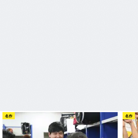
名作
名作