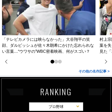
「テレビカメラには映らなかった」大谷翔平の笑
村上宗
顔、ダルビッシュが佐々木朗希にかけた忘れられな
葉を失
い言葉…“ウワサの”WBC密着映画、何がスゴい？
見た「
その他の名作記事 >
RANKING
プロ野球