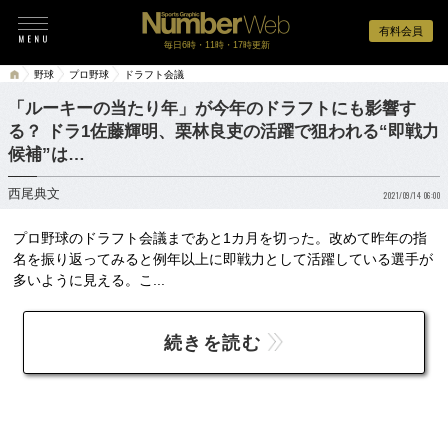
有料会員
毎日6時・11時・17時更新
野球
プロ野球
ドラフト会議
「ルーキーの当たり年」が今年のドラフトにも影響す
る？ ドラ1佐藤輝明、栗林良吏の活躍で狙われる“即戦力
候補”は…
西尾典文
2021/09/14 06:00
プロ野球のドラフト会議まであと1カ月を切った。改めて昨年の指
名を振り返ってみると例年以上に即戦力として活躍している選手が
多いように見える。こ...
続きを読む