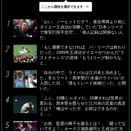
×
ここから競技を選択できます
最新
24時間
週間
「おい、ノーヒットだぞ？」落合博満より前に
ダイエー王貞治が決断していた“日本シリーズ
で無安打投手交代”…「個人記録は関係ないん
だ」
「もし優勝できなければ、パ・リーグは終わり
だった」1999年王貞治ダイエーがつかんだ“ラ
ストチャンス”の意味「もう1リーグ制やろな、
と」
「自分の中で、ライバルは江川卓と決めまし
た」非エリート・西本聖の“永遠のライバル”が
入団した日…「僕もトレード候補だった、と聞
いた」
「ニシ、19勝じゃダメだ。20勝すれば世界が
変わる」西本聖を甦らせた江川卓の言葉の真意
とは？「俺はやったぞ、お前はできるのか、
と…」
「お前、監督の椅子を蹴るとは！」「蹴ってな
いですよ！」ホークス城島健司と王貞治の“大