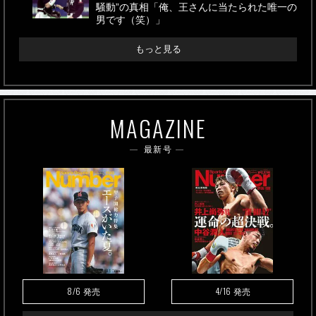
騒動”の真相「俺、王さんに当たられた唯一の
男です（笑）」
もっと見る
MAGAZINE
最新号
8/6
4/16
発売
発売