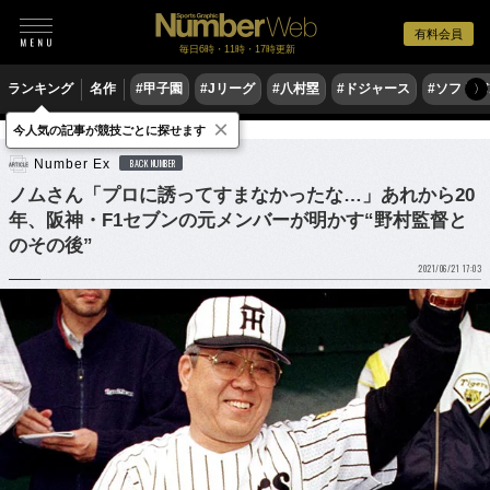
有料会員
毎日6時・11時・17時更新
ランキング
名作
#甲子園
#Jリーグ
#八村塁
#ドジャース
#ソフトバ
〉
×
今人気の記事が競技ごとに探せます
野球
プロ野球
Number Ex
BACK NUMBER
ノムさん「プロに誘ってすまなかったな…」あれから20
年、阪神・F1セブンの元メンバーが明かす“野村監督と
のその後”
2021/06/21 17:03