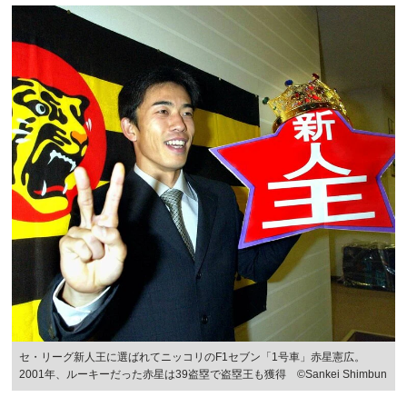
セ・リーグ新人王に選ばれてニッコリのF1セブン「1号車」赤星憲広。
2001年、ルーキーだった赤星は39盗塁で盗塁王も獲得 ©Sankei Shimbun