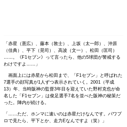
「赤星（憲広）、藤本（敦士）、上坂（太一郎）、沖原
（佳典）、平下（晃司）、高波（文一）、松田（匡司）
……。《F1セブン》って言ったら、他の5球団が警戒する
わけですよ……」
画面上には赤星から松田まで、「F1セブン」と呼ばれた
7選手の顔写真が1人ずつ表示されていく。2001（平成
13）年、当時阪神の監督3年目を迎えていた野村克也が命
名した「F1セブン」は俊足選手7名を並べた阪神の秘策だ
った。陣内が続ける。
「……ただ、ホンマに速いのは赤星だけなんです。パワプ
ロで見たら、平下とか、走力Eなんですよ（笑）」