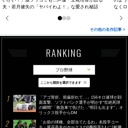
夫・若月健矢の「ヤバイわよ！」な愛され秘話
なくロ
その他の名作記事 >
RANKING
プロ野球
×
ここから競技を選択できます
最新
24時間
週間
「アゴ骨折、前歯折れて…」156キロ速球が顔
面直撃、ソフトバンク選手が明かす“壮絶死球
の瞬間”「救急車で告げた…“明日も出ます”」オ
リックス投手からDM
「お前の球種、全部当てたるわ」名投手コー
チ・尾花高夫がホークスの0勝投手3人に2桁勝