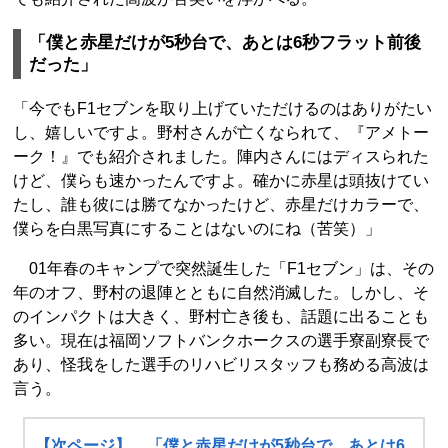
「僕と赤星だけが5秒台で、あとは6秒フラット前後
だった」
「今でもF1セブンを取り上げていただけるのはありがたい
し、嬉しいですよ。野村さんが亡くなられて、『アメトー
ーク！』でも紹介されました。陣内さんにはディスられた
けど、僕らも速かったんですよ。確かに赤星は頭抜けてい
たし、誰も彼には勝てなかったけど、赤星だけカラーで、
僕らを白黒写真にすることはないのにね（苦笑）」
01年春のキャンプで突然誕生した「F1セブン」は、その
年のオフ、野村の退陣とともに自然消滅した。しかし、そ
のインパクトは大きく、野村亡き後も、話題に出ることも
多い。現在は福岡ソフトバンクホークスの選手寮副寮長で
あり、怪我をした選手のリハビリスタッフも務める高波は
言う。
【次ページ】 「僕と赤星だけが5秒台で、あとは6