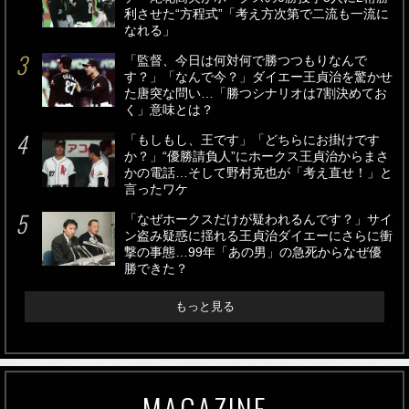
利させた“方程式”「考え方次第で二流も一流に
なれる」
「監督、今日は何対何で勝つつもりなんで
す？」「なんで今？」ダイエー王貞治を驚かせ
た唐突な問い…「勝つシナリオは7割決めてお
く」意味とは？
「もしもし、王です」「どちらにお掛けです
か？」“優勝請負人”にホークス王貞治からまさ
かの電話…そして野村克也が「考え直せ！」と
言ったワケ
「なぜホークスだけが疑われるんです？」サイ
ン盗み疑惑に揺れる王貞治ダイエーにさらに衝
撃の事態…99年「あの男」の急死からなぜ優
勝できた？
もっと見る
MAGAZINE