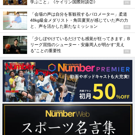
学ぶこと」《ケイリン国際対談②》
PR
「会場の声は自分を客観視するバロメーター」柔道
48kg級金メダリスト・角田夏実が感じていた声の力
と、声を活かした新たなミッション
PR
「少しぼやけているだけでも感覚が狂ってきます」B
リーグ屈指のシューター・安藤周人が明かす“見え
る”ことの重要性
PR