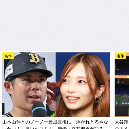
名作
名作
山本由伸とのノーノー達成直後に「浮かれとるやな
大谷翔
いかい！」激ツッコミも…声優・立花理香が語る
のよう