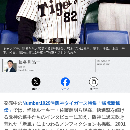
キャンプ中、記者たちと談笑する野村監督。F1セブンは赤星、藤本、沖原、上坂、平
下、松田、高波の順に1号車～7号車と名付けられた
photograph by
長谷川晶一
Sankei Shimbun
text by
Shoichi Hasegawa
ポスト
シェア
コピー
発売中の
Number1029号阪神タイガース特集「猛虎新風
伝」
では、怪物ルーキー・佐藤輝明ら現在、快進撃を続け
る阪神の選手たちのインタビューに加え、阪神に過去吹き
荒れた「新風」にまつわるノンフィクションも掲載。2001