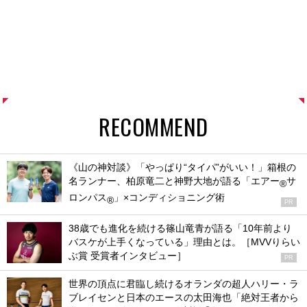
RECOMMEND
《山の神対談》「やっぱり“タイパ”がいい！」箱根の
名ランナー、柏原竜二と神野大地が語る「エアー
サ
®
ロンパス
」×コンディショニング術
®
PR
38歳でも進化を続ける篠山竜青が語る「10年前より
バスケが上手くなっている」理由とは。［MVVりらい
ぶ賞 受賞者インタビュー］
PR
世界の頂点に君臨し続けるオランダの超人ハリー・ラ
ブレイセンと日本のエースの太田海也「絶対王者から