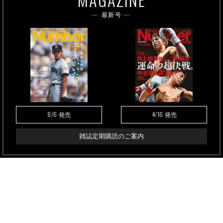
最新号
8/6
4/16
発売
発売
雑誌定期購読のご案内