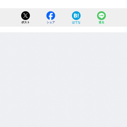
ポスト
シェア
はてな
送る