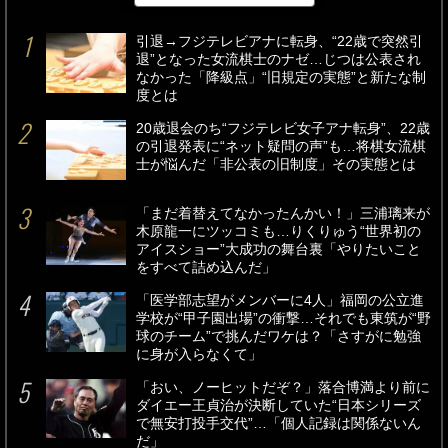
引退→フジテレビアナに転身、“22歳で突然引
退”となった女流棋士のナゼ…じつは公表され
なかった「降級点」“旧規定の実態”と新たな制
度とは
20歳退会のち“フジテレビ女子アナ転身”、22歳
の引退発表に“ネット疑問の声”も…将棋女流棋
士が悩んだ「非公表の旧制度」その実態とは
「まだ着替えてなかったんかい！」三浦璃来が
木原龍一にツッコミも…りくりゅう“世界初の
アイスショー”大成功の舞台裏「やりたいこと
をすべて詰め込んだ」
「医学部志望がメンバーに4人」福岡の公立進
学校が“甲子園出場”の衝撃…それでも東筑が“野
球のチーム”で挑んだワケは？「さすがに勉強
に身が入らなくて」
「おい、ノーヒットだぞ？」落合博満より前に
ダイエー王貞治が決断していた“日本シリーズ
で無安打投手交代”…「個人記録は関係ないん
だ」