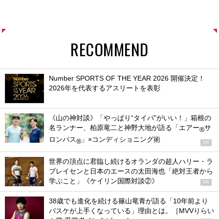
RECOMMEND
Number SPORTS OF THE YEAR 2026 開催決定！
2026年を代表するアスリートを表彰
《山の神対談》「やっぱり“タイパ”がいい！」箱根の
名ランナー、柏原竜二と神野大地が語る「エアー
サ
®
ロンパス
」×コンディショニング術
®
PR
世界の頂点に君臨し続けるオランダの超人ハリー・ラ
ブレイセンと日本のエースの太田海也「絶対王者から
学ぶこと」《ケイリン国際対談②》
PR
38歳でも進化を続ける篠山竜青が語る「10年前より
バスケが上手くなっている」理由とは。［MVVりらい