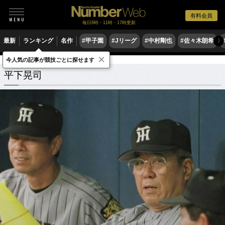
有料会員
毎日6時・11時・17時更新
最新
ランキング
名作
#甲子園
#Jリーグ
#中村剛也
#佐々木朗希
〉
×
今人気の記事が競技ごとに探せます
平下晃司
関連記事
平下晃司