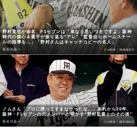
野村克也が命名、F1セブンは「単なる思いつきですよ」阪神
時代の腹心＆選手が振り返る“アレ”「監督自らホームスチー
ルの指導を…」「野村さんはキャッチコピーの名人」
長谷川晶一
2024/02/11
プロ野球
ノムさん「プロに誘ってすまなかったな…」あれから20年、
阪神・F1セブンの元メンバーが明かす“野村監督とのその後”
長谷川晶一
2021/06/21
プロ野球