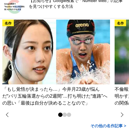
【お知らせ】Google検索で「Number Web」の記事
を見つけやすくする方法
名作
名作
「もし覚悟が決まったら…」今井月23歳が悩ん
不倫報
だ“パリ五輪落選からの2週間”…打ち明けた“進路”へ
明かす
の思い「最後は自分が決めることなので」
の関係
その他の名作記事 >