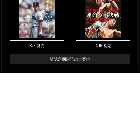
8/6
4/16
発売
発売
雑誌定期購読のご案内