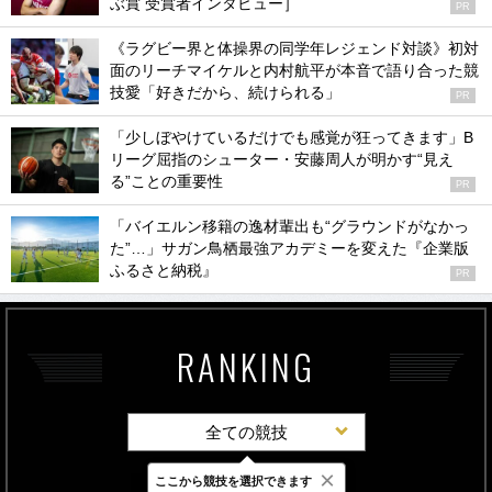
ぶ賞 受賞者インタビュー］
PR
《ラグビー界と体操界の同学年レジェンド対談》初対
面のリーチマイケルと内村航平が本音で語り合った競
技愛「好きだから、続けられる」
PR
「少しぼやけているだけでも感覚が狂ってきます」B
リーグ屈指のシューター・安藤周人が明かす“見え
る”ことの重要性
PR
「バイエルン移籍の逸材輩出も“グラウンドがなかっ
た”…」サガン鳥栖最強アカデミーを変えた『企業版
ふるさと納税』
PR
RANKING
全ての競技
×
ここから競技を選択できます
最新
24時間
週間