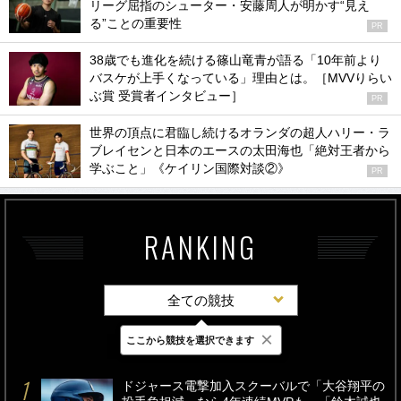
リーグ屈指のシューター・安藤周人が明かす“見え
る”ことの重要性
PR
38歳でも進化を続ける篠山竜青が語る「10年前より
バスケが上手くなっている」理由とは。［MVVりらい
ぶ賞 受賞者インタビュー］
PR
世界の頂点に君臨し続けるオランダの超人ハリー・ラ
ブレイセンと日本のエースの太田海也「絶対王者から
学ぶこと」《ケイリン国際対談②》
PR
RANKING
全ての競技
×
ここから競技を選択できます
最新
24時間
週間
ドジャース電撃加入スクーバルで「大谷翔平の