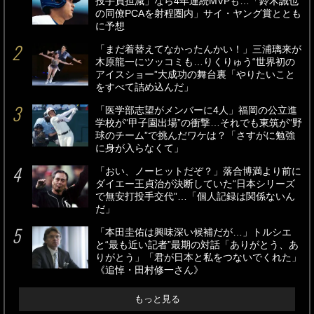
投手負担減」なら4年連続MVPも…「鈴木誠也
の同僚PCAを射程圏内」サイ・ヤング賞ととも
に予想
「まだ着替えてなかったんかい！」三浦璃来が
木原龍一にツッコミも…りくりゅう“世界初の
アイスショー”大成功の舞台裏「やりたいこと
をすべて詰め込んだ」
「医学部志望がメンバーに4人」福岡の公立進
学校が“甲子園出場”の衝撃…それでも東筑が“野
球のチーム”で挑んだワケは？「さすがに勉強
に身が入らなくて」
「おい、ノーヒットだぞ？」落合博満より前に
ダイエー王貞治が決断していた“日本シリーズ
で無安打投手交代”…「個人記録は関係ないん
だ」
「本田圭佑は興味深い候補だが…」トルシエ
と“最も近い記者”最期の対話「ありがとう、あ
りがとう」「君が日本と私をつないでくれた」
《追悼・田村修一さん》
もっと見る