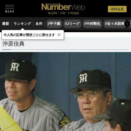
有料会員
毎日6時・11時・17時更新
最新
ランキング
名作
#甲子園
#Jリーグ
#中村剛也
#佐々木朗希
〉
×
今人気の記事が競技ごとに探せます
沖原佳典
関連記事
沖原佳典