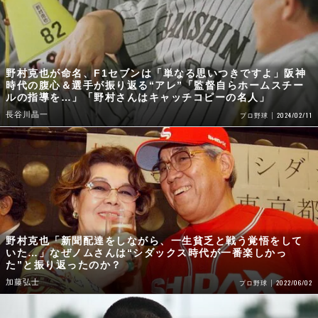
野村克也が命名、F1セブンは「単なる思いつきですよ」阪神
時代の腹心＆選手が振り返る“アレ”「監督自らホームスチー
ルの指導を…」「野村さんはキャッチコピーの名人」
長谷川晶一
2024/02/11
プロ野球
野村克也「新聞配達をしながら、一生貧乏と戦う覚悟をして
いた…」なぜノムさんは“シダックス時代が一番楽しかっ
た”と振り返ったのか？
加藤弘士
2022/06/02
プロ野球