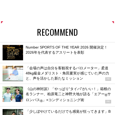
RECOMMEND
Number SPORTS OF THE YEAR 2026 開催決定！
2026年を代表するアスリートを表彰
「会場の声は自分を客観視するバロメーター」柔道
48kg級金メダリスト・角田夏実が感じていた声の力
と、声を活かした新たなミッション
PR
《山の神対談》「やっぱり“タイパ”がいい！」箱根の
名ランナー、柏原竜二と神野大地が語る「エアー
サ
®
ロンパス
」×コンディショニング術
®
PR
「少しぼやけているだけでも感覚が狂ってきます」B