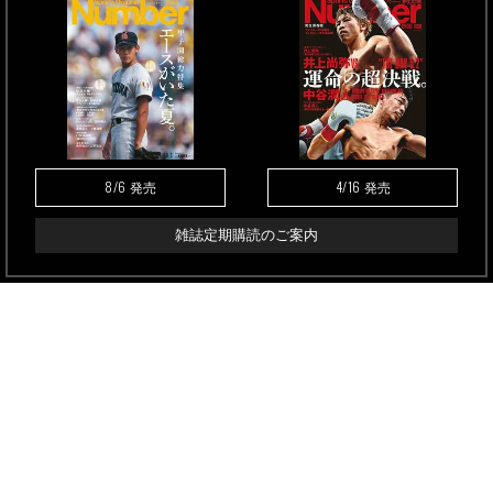
8/6
4/16
発売
発売
雑誌定期購読のご案内