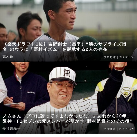
《楽天ドラフト1位》吉野創士（昌平）“涙のサプライズ指
名”のウラに「野村イズム」を継承する2人の存在
高木遊
2021/10/27
プロ野球
ノムさん「プロに誘ってすまなかったな…」あれから20年、
阪神・F1セブンの元メンバーが明かす“野村監督とのその後”
長谷川晶一
2021/06/21
プロ野球