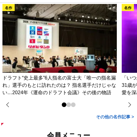
名作
名作
ドラフト“史上最多”6人指名の富士大「唯一の指名漏
「いつ
れ」選手のもとに訪れたのは？ 指名選手だけじゃな
31歳
い…2024年《運命のドラフト会議》その後の物語
愛を深
その他の名作記事 >
会員メニュー