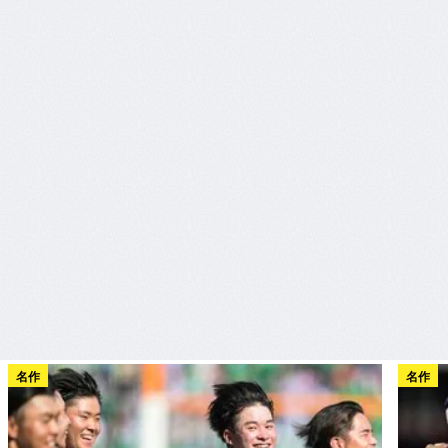
名作
名作