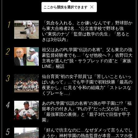
×
ここから競技を選択できます
最新
24時間
週間
「気合を入れる、とか嫌いなんです」野球部か
ら東大合格者2名…“公立進学校で野球も強
い”東筑のナゾ「監督は数学の先生」「怒ると
きは3分以内」
祖父はあのPL学園“伝説の名将”、父も東北の強
豪監督経験者でも…「なぜ他校へ？」佐野日大
主将が選んだ“脱・サラブレッドの道”と「家族
LINE」秘話
仙台育英“初の女子部員”は「苦しいこともいっ
ぱいあって」…でも甲子園で初戦快勝「最高の
夜更かし」に見る“令和の組織力”「ストレスな
くプレーを…」
あのPL学園“伝説の名将”の孫が甲子園に!?「福
留孝介の付き人」“PLの子”だった父が語った
「最強軍団の裏側」と「親子3代で目指す甲子
園」
「好んで坊主なのに…なぜダメって言うんでし
ょうか」神村学園の熱血監督が本音…スマホ使