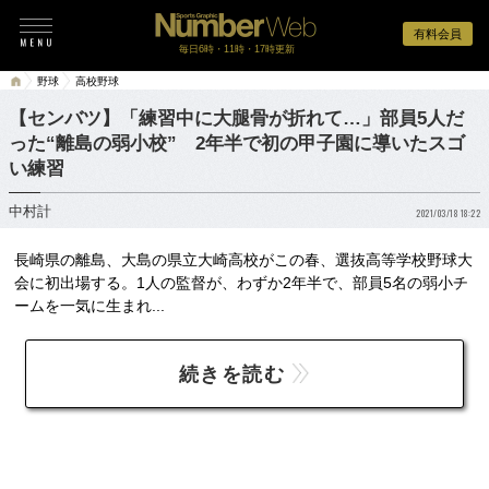
有料会員
毎日6時・11時・17時更新
野球
高校野球
【センバツ】「練習中に大腿骨が折れて…」部員5人だ
った“離島の弱小校” 2年半で初の甲子園に導いたスゴ
い練習
中村計
2021/03/18 18:22
長崎県の離島、大島の県立大崎高校がこの春、選抜高等学校野球大
会に初出場する。1人の監督が、わずか2年半で、部員5名の弱小チ
ームを一気に生まれ...
続きを読む