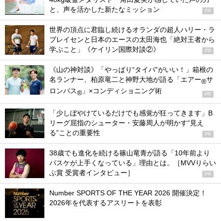
と、声を活かした新たなミッション
PR
世界の頂点に君臨し続けるオランダの超人ハリー・ラ
ブレイセンと日本のエースの太田海也「絶対王者から
学ぶこと」《ケイリン国際対談②》
PR
《山の神対談》「やっぱり“タイパ”がいい！」箱根の
名ランナー、柏原竜二と神野大地が語る「エアー
サ
®
ロンパス
」×コンディショニング術
®
PR
「少しぼやけているだけでも感覚が狂ってきます」B
リーグ屈指のシューター・安藤周人が明かす“見え
る”ことの重要性
PR
38歳でも進化を続ける篠山竜青が語る「10年前より
バスケが上手くなっている」理由とは。［MVVりらい
ぶ賞 受賞者インタビュー］
PR
Number SPORTS OF THE YEAR 2026 開催決定！
2026年を代表するアスリートを表彰