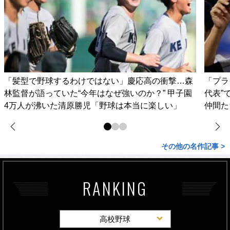
「髪型で野球するわけではない」慶応高の衝撃…森
「プラ
林監督が語っていた“今年はなぜ強いのか？” 甲子園
代表”
4万人が沸いた清原勝児「野球は本当に楽しい」
仲間た
その他の名作記事 >
RANKING
高校野球