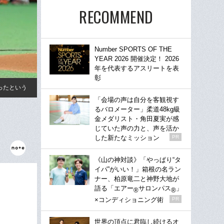
RECOMMEND
Number SPORTS OF THE
YEAR 2026 開催決定！ 2026
年を代表するアスリートを表
彰
ったという
「会場の声は自分を客観視す
るバロメーター」柔道48kg級
金メダリスト・角田夏実が感
じていた声の力と、声を活か
した新たなミッション
PR
《山の神対談》「やっぱり“タ
イパ”がいい！」箱根の名ラン
ナー、柏原竜二と神野大地が
語る「エアー
サロンパス
」
®
®
×コンディショニング術
PR
世界の頂点に君臨し続けるオ