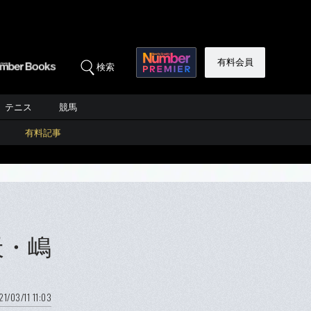
有料会員
検索
テニス
競馬
有料記事
天・嶋
21/03/11 11:03