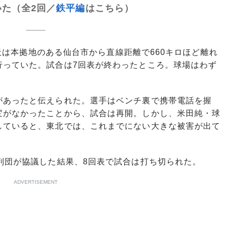
た（全2回／
鉄平編
はこちら）
楽天は本拠地のある仙台市から直線距離で660キロほど離れ
行っていた。試合は7回表が終わったところ。球場はわず
あったと伝えられた。選手はベンチ裏で携帯電話を握
変がなかったことから、試合は再開。しかし、米田純・球
していると、東北では、これまでにない大きな被害が出て
判団が協議した結果、8回表で試合は打ち切られた。
ADVERTISEMENT