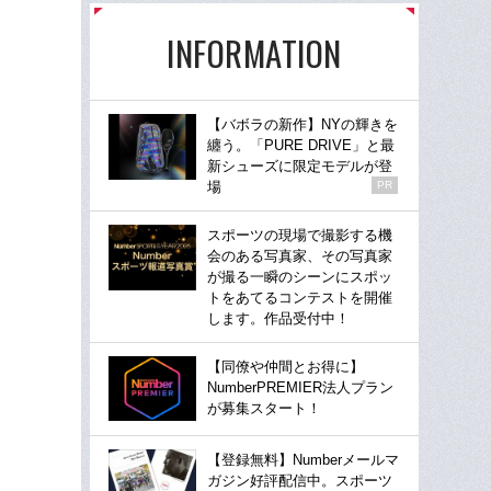
INFORMATION
【バボラの新作】NYの輝きを
纏う。「PURE DRIVE」と最
新シューズに限定モデルが登
場
PR
スポーツの現場で撮影する機
会のある写真家、その写真家
が撮る一瞬のシーンにスポッ
トをあてるコンテストを開催
します。作品受付中！
【同僚や仲間とお得に】
NumberPREMIER法人プラン
が募集スタート！
【登録無料】Numberメールマ
ガジン好評配信中。スポーツ