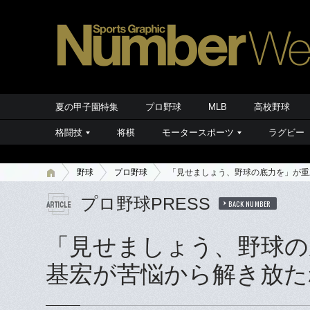
夏の甲子園特集
プロ野球
MLB
高校野球
格闘技
将棋
モータースポーツ
ラグビー
野球
プロ野球
「見せましょう、野球の底力を」が重圧
プロ野球PRESS
BACK NUMBER
「見せましょう、野球の
基宏が苦悩から解き放たれ