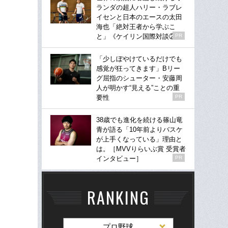
ランダの超人ハリー・ラブレ
イセンと日本のエースの太田
海也「絶対王者から学ぶこ
と」《ケイリン国際対談②》
PR
「少しぼやけているだけでも
感覚が狂ってきます」Bリー
グ屈指のシューター・安藤周
人が明かす“見える”ことの重
要性
PR
38歳でも進化を続ける篠山竜
青が語る「10年前よりバスケ
が上手くなっている」理由と
は。［MVVりらいぶ賞 受賞者
インタビュー］
PR
RANKING
プロ野球