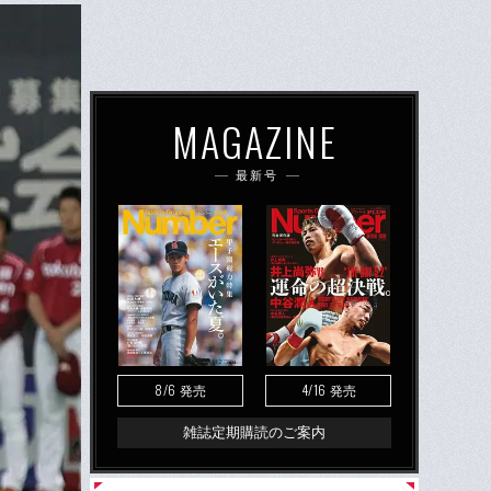
MAGAZINE
最新号
8/6
4/16
発売
発売
雑誌定期購読のご案内