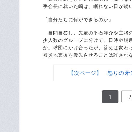
手会長に就いた嶋は、眠れない日が続
「自分たちに何ができるのか」
自問自答し、先輩の平石洋介や主将の
少人数のグループに分けて、日時や場
か。球団にかけ合ったが、答えは変わ
被災地支援を優先させることは許され
【次ページ】 怒りの矛
1
2