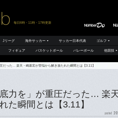
毎日6時・11時・17時更新
Jリーグ
海外サッカー
サッカー日本代表
ゴルフ
フィギュア
バスケットボール
バレーボール
他競技
だった… 楽天・嶋基宏が苦悩から解き放たれた瞬間とは【3.11】
底力を」が重圧だった… 楽
た瞬間とは【3.11】
20
posted