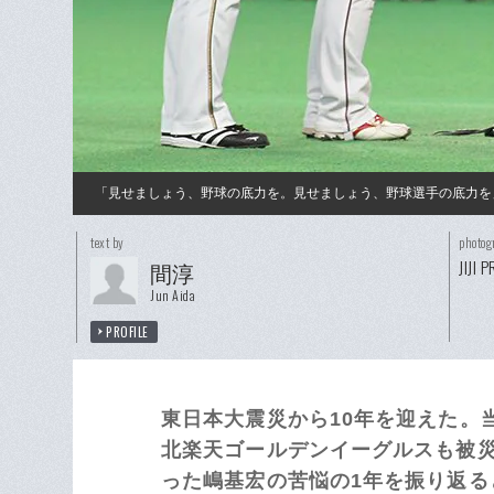
「見せましょう、野球の底力を。見せましょう、野球選手の底力を
text by
photog
JIJI 
間淳
Jun Aida
PROFILE
東日本大震災から10年を迎えた。
北楽天ゴールデンイーグルスも被
った嶋基宏の苦悩の1年を振り返