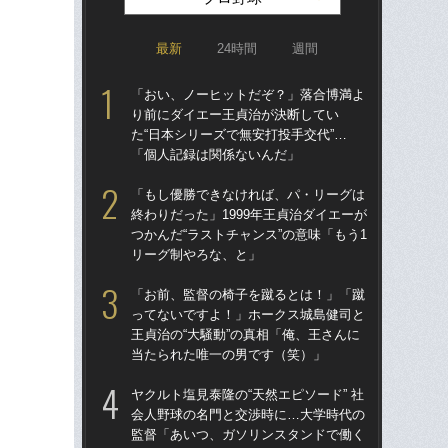
最新
24時間
週間
「おい、ノーヒットだぞ？」落合博満よ
「ア
り前にダイエー王貞治が決断してい
球
た“日本シリーズで無安打投手交代”…
す“
「個人記録は関係ないんだ」
た…
らD
「もし優勝できなければ、パ・リーグは
終わりだった」1999年王貞治ダイエーが
「
つかんだ“ラストチャンス”の意味「もう1
で
リーグ制やろな、と」
を
は
「お前、監督の椅子を蹴るとは！」「蹴
ってないですよ！」ホークス城島健司と
「
王貞治の“大騒動”の真相「俺、王さんに
コー
当たられた唯一の男です（笑）」
人に
で
ヤクルト塩見泰隆の“天然エピソード” 社
会人野球の名門と交渉時に…大学時代の
「
監督「あいつ、ガソリンスタンドで働く
です