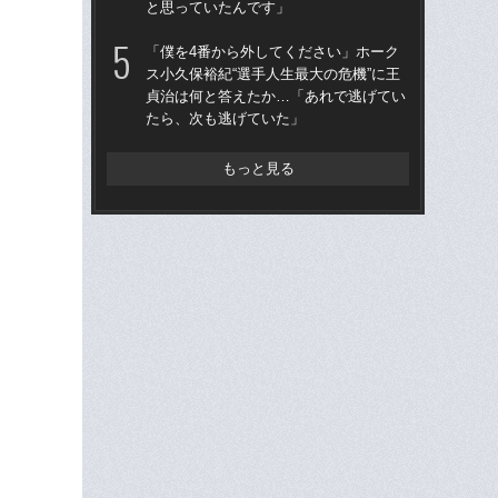
と思っていたんです」
治
「
「僕を4番から外してください」ホーク
ス小久保裕紀“選手人生最大の危機”に王
「
貞治は何と答えたか…「あれで逃げてい
り
たら、次も逃げていた」
た“
「
もっと見る