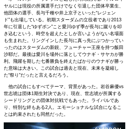
ヤルには現役の所属選手だけでなく引退した団体卒業生、
他団体の選手、長与千種や井上京子といった“レジェン
ド”も出場している。初期スターダムの立役者であり2013
年に引退した“ゆずポン”こと愛川ゆず季が長与に蹴りを叩
き込むという、時空を超えたとしか言いようがない名場面
も生まれた。リングインした長与に真っ先にぶつかってい
ったのはスターダムの新鋭、フューチャー王座を持つ飯田
沙耶だ。最後は愛川を場外に落としてウナギ・サヤカが勝
利。飛躍を期した七番勝負を終えたばかりのウナギが勝っ
た意味は大きい。この試合は過去と現在、未来を凝縮し
た“祭り”だったと言えるだろう。
他の試合にもすべてテーマ、背景があった。岩谷麻優vs
世志琥は団体1期生対決であり、現在、世志琥が所属する
シードリングとの団体対抗戦でもあった。ライバルであ
り、特別な絆もある2人。エモーショナルな試合になるこ
とは約束されたも同然だった。