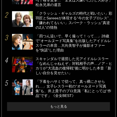
与千種を直撃…「全女は大嫌いだけど大好き」
松永兄弟の遺言
「クラッシュ・ギャルズの時代と戦いたい」彩
羽匠とSareeeが体現する“今の女子プロレス”…
「嫌われてもいい」スパーク・ラッシュ“真逆
の2人”の情熱
「四つん這いで、早く撮って！って…」28歳
で“オールヌード写真集”を出版したアイドルレ
スラーの本音…大向美智子が撮影オファー
を“快諾”した理由
スキャンダルで退団した元アイドルレスラー
「なめんじゃねえぞ」対戦相手の声…ノア・ヒ
カリが“大流血の復帰戦”後に明かした本音「新
しい自分を見せたい」
「下着をハサミで切って、真っ裸にさせら
れ…」女子レスラー初の“オールヌード写真
集”も、井上貴子のプロ意識「私にとっては“作
品”です」《全女BEST》
もっと見る