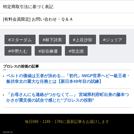
特定商取引法に基づく表記
[有料会員限定] お問い合わせ・Ｑ＆Ａ
#スターダム
#林下詩美
#上谷沙弥
#ジュリア
#中野たむ
#岩谷麻優
#世志琥
プロレスの前後の記事
ベルトの価値は王者が決める…「初代」IWGP世界ヘビー級王者・
飯伏幸太の重大な任務とは【新日本49年目の試練】
「お母さんにも連絡がつかなくて…」 宮城県利府町出身の藤本つ
かさが震災後の試合で感じた“プロレスの役割”
毎日6時・11時・17時に最新記事をお届けします
FOLLOW US