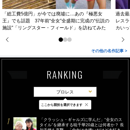
「総工費5億円」が今では廃墟に…あの『極悪女
過去最
王』でも話題 37年前“全女”全盛期に完成の“伝説の
レスラ
施設”「リングスター・フィールド」を訪ねてみた
カいっ
その他の名作記事 >
RANKING
プロレス
×
ここから競技を選択できます
最新
24時間
週間
「クラッシュ・ギャルズに学んだ」“全女のス
タイル”を継承する暁千華20歳とは何者か？ 長