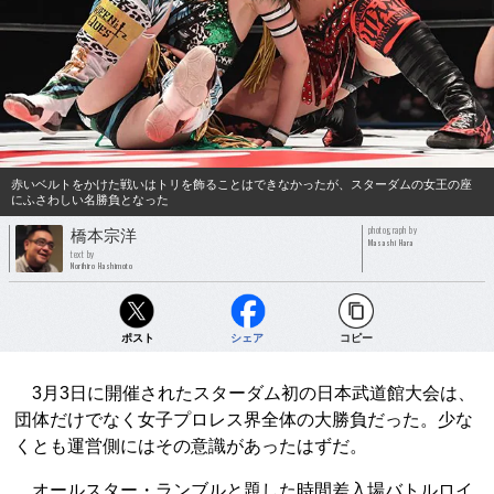
赤いベルトをかけた戦いはトリを飾ることはできなかったが、スターダムの女王の座
にふさわしい名勝負となった
photograph by
橋本宗洋
Masashi Hara
text by
Norihiro Hashimoto
ポスト
シェア
コピー
3月3日に開催されたスターダム初の日本武道館大会は、
団体だけでなく女子プロレス界全体の大勝負だった。少な
くとも運営側にはその意識があったはずだ。
オールスター・ランブルと題した時間差入場バトルロイ