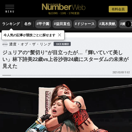
有料会員
毎日6時・11時・17時更新
ランキング
名作
#甲子園
#益田直也
#ドジャース
#高木美帆
#鈴木
〉
×
今人気の記事が競技ごとに探せます
格闘技
プロレス
濃度・オブ・ザ・リング
BACK NUMBER
ジュリアの“髪切り”が目立ったが…「輝いていて美し
い」林下詩美22歳vs上谷沙弥24歳にスターダムの未来が
見えた
2021/03/09 11:02