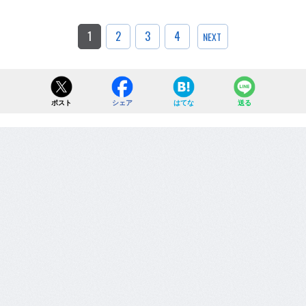
1
2
3
4
NEXT
ポスト
シェア
はてな
送る