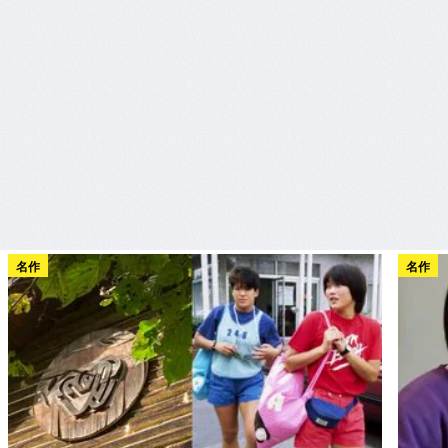
名作
名作