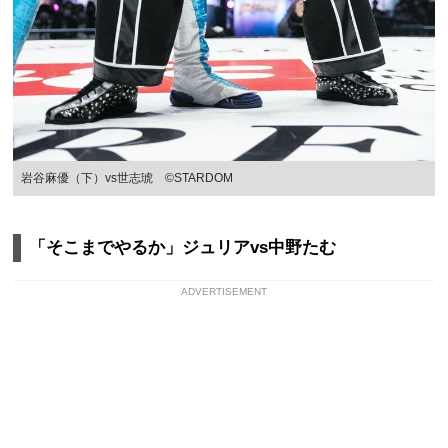
岩谷麻優（下）vs世志琥 ©STARDOM
「そこまでやるか」ジュリアvs中野たむ
ADVERTISEMENT