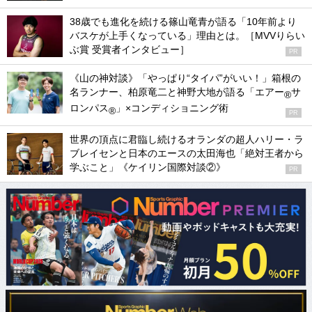
38歳でも進化を続ける篠山竜青が語る「10年前より
バスケが上手くなっている」理由とは。［MVVりらい
ぶ賞 受賞者インタビュー］
PR
《山の神対談》「やっぱり“タイパ”がいい！」箱根の
名ランナー、柏原竜二と神野大地が語る「エアー
サ
®
ロンパス
」×コンディショニング術
®
PR
世界の頂点に君臨し続けるオランダの超人ハリー・ラ
ブレイセンと日本のエースの太田海也「絶対王者から
学ぶこと」《ケイリン国際対談②》
PR