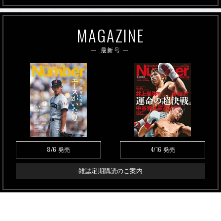
MAGAZINE
最新号
8/6
4/16
発売
発売
雑誌定期購読のご案内