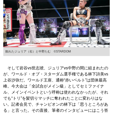
敗れたジュリア（右）と中野たむ ©STARDOM
そして岩谷vs世志琥、ジュリアvs中野の間に組まれたの
が、ワールド・オブ・スターダム選手権である林下詩美vs
上谷沙弥だ。ワールド王座、通称“赤いベルト”は団体最高
峰。今大会は「全試合がメイン級」としてセミファイナ
ル、メインイベントという呼称は使われなかったが、それ
でも“トリ”を髪切りマッチに奪われたことに変わりはな
い。記者会見で、チャンピオンの林下は「思うところがあ
る」と言った。その直後、筆者のインタビューにはこう答