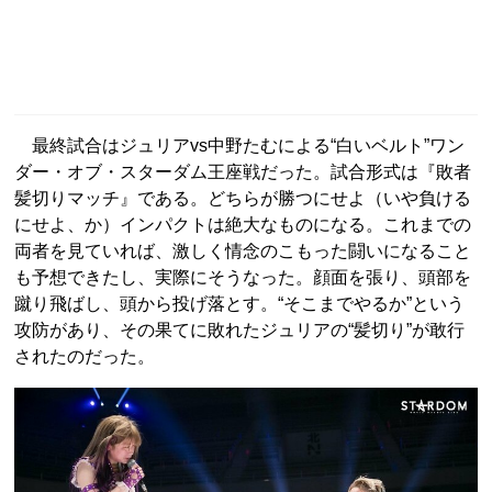
最終試合はジュリアvs中野たむによる“白いベルト”ワン
ダー・オブ・スターダム王座戦だった。試合形式は『敗者
髪切りマッチ』である。どちらが勝つにせよ（いや負ける
にせよ、か）インパクトは絶大なものになる。これまでの
両者を見ていれば、激しく情念のこもった闘いになること
も予想できたし、実際にそうなった。顔面を張り、頭部を
蹴り飛ばし、頭から投げ落とす。“そこまでやるか”という
攻防があり、その果てに敗れたジュリアの“髪切り”が敢行
されたのだった。