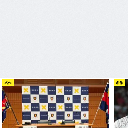
名作
名作