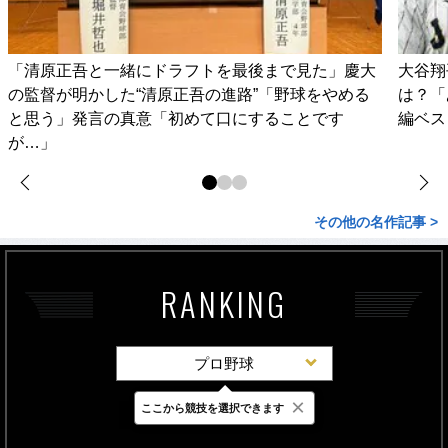
「清原正吾と一緒にドラフトを最後まで見た」慶大
大谷翔
の監督が明かした“清原正吾の進路”「野球をやめる
は？「
と思う」発言の真意「初めて口にすることです
編ベス
が…」
その他の名作記事 >
RANKING
プロ野球
×
ここから競技を選択できます
最新
24時間
週間