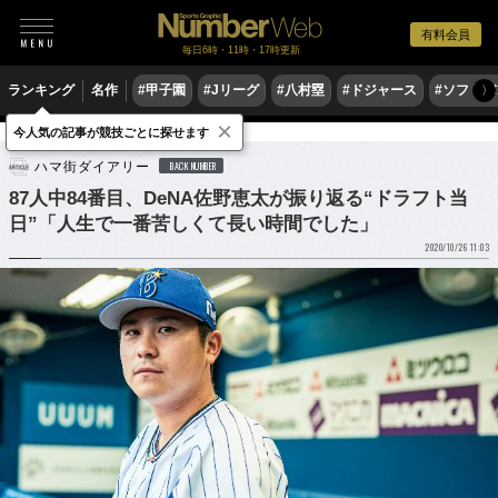
有料会員
毎日6時・11時・17時更新
ランキング
名作
#甲子園
#Jリーグ
#八村塁
#ドジャース
#ソフトバ
〉
×
今人気の記事が競技ごとに探せます
野球
プロ野球
ドラフト会議
ハマ街ダイアリー
BACK NUMBER
87人中84番目、DeNA佐野恵太が振り返る“ドラフト当
日”「人生で一番苦しくて長い時間でした」
2020/10/26 11:03