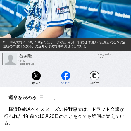
23日時点で打率.328、131安打はリーグ2冠。今月17日には球団タイ記録となる５試合
連続の本塁打を放ち、失速知らずの打棒を見せつけている
photograph by
石塚隆
KYODO
text by
Takashi Ishizuka
ポスト
シェア
コピー
運命を決める1日――。
横浜DeNAベイスターズの佐野恵太は、ドラフト会議が
行われた4年前の10月20日のことを今でも鮮明に覚えてい
る。