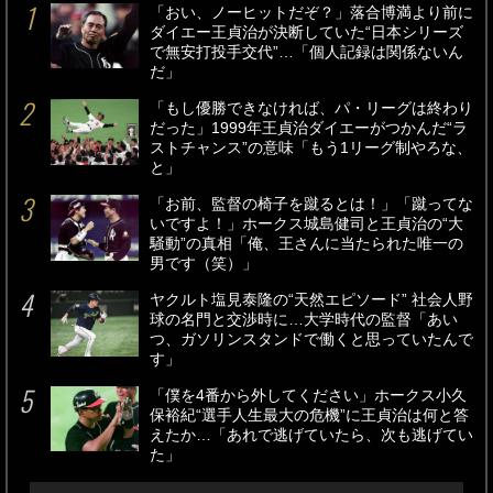
「おい、ノーヒットだぞ？」落合博満より前に
ダイエー王貞治が決断していた“日本シリーズ
で無安打投手交代”…「個人記録は関係ないん
だ」
「もし優勝できなければ、パ・リーグは終わり
だった」1999年王貞治ダイエーがつかんだ“ラ
ストチャンス”の意味「もう1リーグ制やろな、
と」
「お前、監督の椅子を蹴るとは！」「蹴ってな
いですよ！」ホークス城島健司と王貞治の“大
騒動”の真相「俺、王さんに当たられた唯一の
男です（笑）」
ヤクルト塩見泰隆の“天然エピソード” 社会人野
球の名門と交渉時に…大学時代の監督「あい
つ、ガソリンスタンドで働くと思っていたんで
す」
「僕を4番から外してください」ホークス小久
保裕紀“選手人生最大の危機”に王貞治は何と答
えたか…「あれで逃げていたら、次も逃げてい
た」