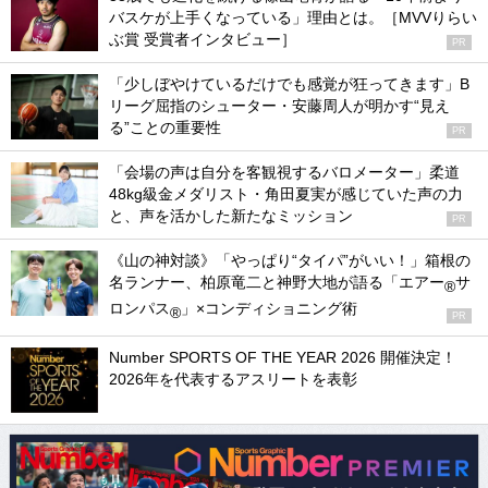
バスケが上手くなっている」理由とは。［MVVりらい
ぶ賞 受賞者インタビュー］
PR
「少しぼやけているだけでも感覚が狂ってきます」B
リーグ屈指のシューター・安藤周人が明かす“見え
る”ことの重要性
PR
「会場の声は自分を客観視するバロメーター」柔道
48kg級金メダリスト・角田夏実が感じていた声の力
と、声を活かした新たなミッション
PR
《山の神対談》「やっぱり“タイパ”がいい！」箱根の
名ランナー、柏原竜二と神野大地が語る「エアー
サ
®
ロンパス
」×コンディショニング術
®
PR
Number SPORTS OF THE YEAR 2026 開催決定！
2026年を代表するアスリートを表彰