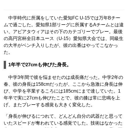
中学時代に所属をしていた愛知FC U-15では万年Bチー
ムで過ごした。愛知県1部リーグに所属するAチームとは違
い、アピアタウィアはその下のカテゴリーでプレー。最後
の高円宮杯全日本ユース（U-15）愛知県大会では、同級生
の大半がベンチ入りしたが、彼の出番はやってこなかっ
た。
1年半で27cmも伸びた身長。
中学3年間で彼を悩ませたのは成長痛だった。中学2年の
春、彼の身長は158cmだったが、ここから急激に身長は伸
び、中学を卒業するころには185cmにまで達していた。1
年半で実に27cmも伸びたことで、彼の膝は常に悲鳴を上
げ、またプレーする感覚も大きく変化した。
「身長が伸びるにつれて、どんどん自分の武器だと思って
いたスピードが奪われている感覚でした。技術はなかった