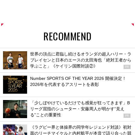
RECOMMEND
世界の頂点に君臨し続けるオランダの超人ハリー・ラ
ブレイセンと日本のエースの太田海也「絶対王者から
学ぶこと」《ケイリン国際対談②》
PR
Number SPORTS OF THE YEAR 2026 開催決定！
2026年を代表するアスリートを表彰
「少しぼやけているだけでも感覚が狂ってきます」B
リーグ屈指のシューター・安藤周人が明かす“見え
る”ことの重要性
PR
《ラグビー界と体操界の同学年レジェンド対談》初対
面のリーチマイケルと内村航平が本音で語り合った競