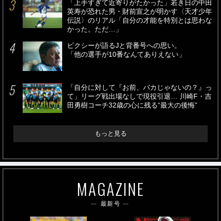
「上手すぎて近寄りがたかった」若き日の中田
英寿が恐れた男・財前宣之が明かす〈天才少年
伝説〉のリアル「自分の才能を特別とは思わな
かった。ただ…」
ピクシーが語るJと背番号への思い。
「他の選手が10番なんてありえない」
「自分に対して『お前、バカじゃないの？』っ
て」リーグ戦出場なしで現役引退… 川崎F・吉
田勇樹コーチ32歳の心に残る“最大の後悔”
もっと見る
MAGAZINE
最新号