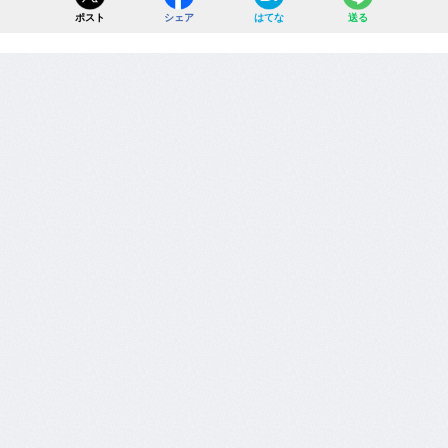
ポスト
シェア
はてな
送る