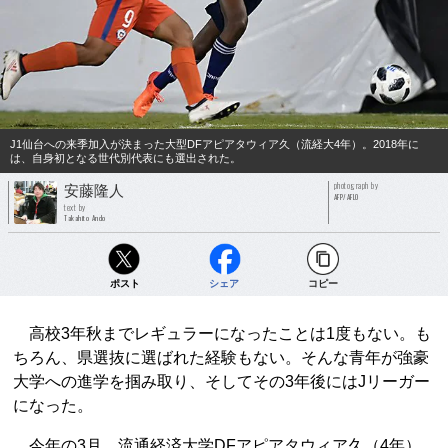
J1仙台への来季加入が決まった大型DFアピアタウィア久（流経大4年）。2018年に
は、自身初となる世代別代表にも選出された。
photograph by
安藤隆人
AFP/AFLO
text by
Takahito Ando
ポスト
シェア
コピー
高校3年秋までレギュラーになったことは1度もない。も
ちろん、県選抜に選ばれた経験もない。そんな青年が強豪
大学への進学を掴み取り、そしてその3年後にはJリーガー
になった。
今年の3月、流通経済大学DFアピアタウィア久（4年）