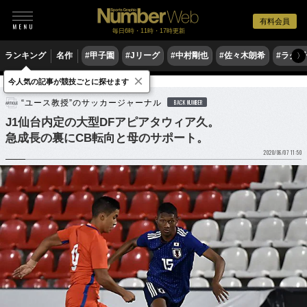
有料会員
毎日6時・11時・17時更新
ランキング
名作
#甲子園
#Jリーグ
#中村剛也
#佐々木朗希
#ラグ
〉
×
今人気の記事が競技ごとに探せます
サッカー
Jリーグ
“ユース教授”のサッカージャーナル
BACK NUMBER
J1仙台内定の大型DFアピアタウィア久。
急成長の裏にCB転向と母のサポート。
2020/06/07 11:50