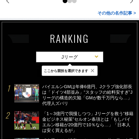
その他の名作記事 >
RANKING
Jリーグ
×
ここから競技を選択できます
最新
24時間
週間
バイエルンGMは年俸6億円、Jクラブ強化部長
は「ドイツ4部並み」“スタッフの給料安すぎ”J
リーグの構造的欠陥「GMが数千万円なら…」
代理人ズバリ
「1～3億円で我慢しつつ」Jリーグを救う“移籍
金ビジネス秘策”セルオン条項とは「もしバイ
エルン移籍が20億円で10％なら…」「日本人
は安く買えるが」