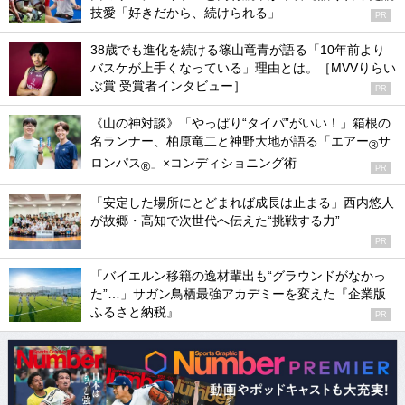
技愛「好きだから、続けられる」
PR
38歳でも進化を続ける篠山竜青が語る「10年前より
バスケが上手くなっている」理由とは。［MVVりらい
ぶ賞 受賞者インタビュー］
PR
《山の神対談》「やっぱり“タイパ”がいい！」箱根の
名ランナー、柏原竜二と神野大地が語る「エアー
サ
®
ロンパス
」×コンディショニング術
®
PR
「安定した場所にとどまれば成長は止まる」西内悠人
が故郷・高知で次世代へ伝えた“挑戦する力”
PR
「バイエルン移籍の逸材輩出も“グラウンドがなかっ
た”…」サガン鳥栖最強アカデミーを変えた『企業版
ふるさと納税』
PR