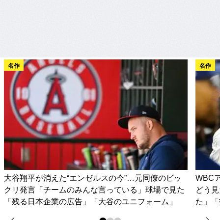
名作
名作
大谷翔平が消えた“エンゼルスの今”…元同僚のビッ
WBC
クリ発言「チームのみんな言っている」球場で見た
どう見
「残る日本企業の広告」「大谷のユニフォーム」
た」「