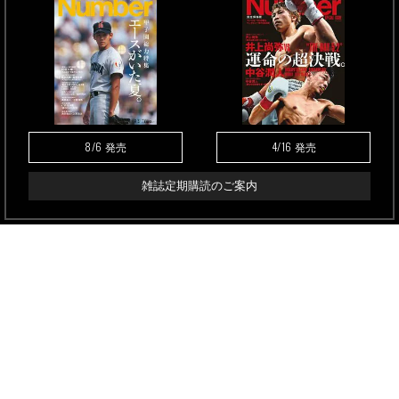
8/6
4/16
発売
発売
雑誌定期購読のご案内