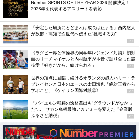
Number SPORTS OF THE YEAR 2026 開催決定！
2026年を代表するアスリートを表彰
「安定した場所にとどまれば成長は止まる」西内悠人
が故郷・高知で次世代へ伝えた“挑戦する力”
PR
《ラグビー界と体操界の同学年レジェンド対談》初対
面のリーチマイケルと内村航平が本音で語り合った競
技愛「好きだから、続けられる」
PR
世界の頂点に君臨し続けるオランダの超人ハリー・ラ
ブレイセンと日本のエースの太田海也「絶対王者から
学ぶこと」《ケイリン国際対談②》
PR
「バイエルン移籍の逸材輩出も“グラウンドがなかっ
た”…」サガン鳥栖最強アカデミーを変えた『企業版
ふるさと納税』
PR