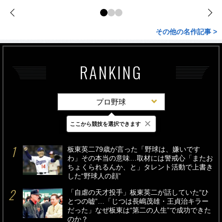
その他の名作記事 >
RANKING
プロ野球
×
ここから競技を選択できます
最新
24時間
週間
板東英二79歳が言った「野球は、嫌いです
わ」その本当の意味…取材には警戒心「またお
ちょくられるんか、と」タレント活動で上書き
した“野球人の顔”
「自虐の天才投手」板東英二が話していた“ひ
とつの嘘”…「じつは長嶋茂雄・王貞治キラー
だった」なぜ板東は“第二の人生”で成功できた
のか？