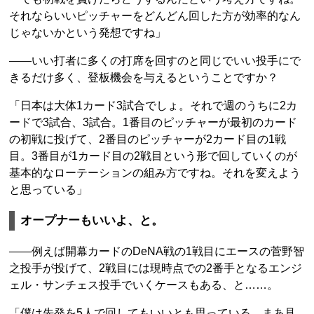
それならいいピッチャーをどんどん回した方が効率的なん
じゃないかという発想ですね」
――いい打者に多くの打席を回すのと同じでいい投手にで
きるだけ多く、登板機会を与えるということですか？
「日本は大体1カード3試合でしょ。それで週のうちに2カ
ードで3試合、3試合。1番目のピッチャーが最初のカード
の初戦に投げて、2番目のピッチャーが2カード目の1戦
目。3番目が1カード目の2戦目という形で回していくのが
基本的なローテーションの組み方ですね。それを変えよう
と思っている」
オープナーもいいよ、と。
――例えば開幕カードのDeNA戦の1戦目にエースの菅野智
之投手が投げて、2戦目には現時点での2番手となるエンジ
ェル・サンチェス投手でいくケースもある、と……。
「僕は先発を5人で回してもいいとも思っている。まあ見