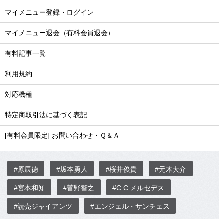
マイメニュー登録・ログイン
マイメニュー退会（有料会員退会）
有料記事一覧
利用規約
対応機種
特定商取引法に基づく表記
[有料会員限定] お問い合わせ・Ｑ＆Ａ
#原辰徳
#坂本勇人
#桜井俊貴
#元木大介
#宮本和知
#菅野智之
#C.C.メルセデス
#読売ジャイアンツ
#エンジェル・サンチェス