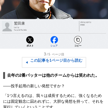
photograph by
鷲田康
KYODO
text by
Yasushi Washida
ポスト
シェア
コピー
3
/5
ページ目
この記事を1ページ目から読む
去年の2番バッターは他のチームからは笑われた。
――投手起用の新しい発想ですか？
「1つ言えるのは、我々は成長するために、強くなるため
には固定観念に囚われずに、大胆な発想を持って、それを
実行していくということです。