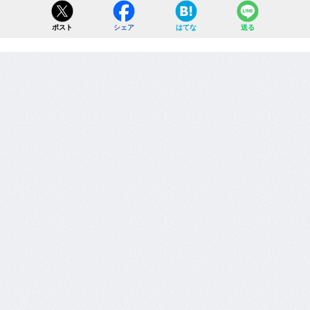
ポスト
シェア
はてな
送る