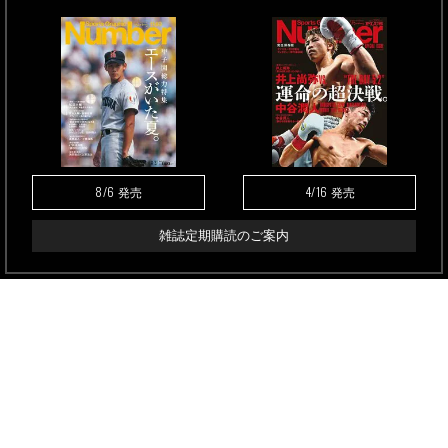
8/6
4/16
発売
発売
雑誌定期購読のご案内