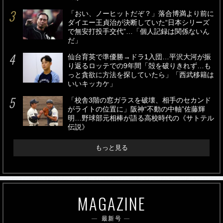
「おい、ノーヒットだぞ？」落合博満より前に
ダイエー王貞治が決断していた“日本シリーズ
で無安打投手交代”…「個人記録は関係ないん
だ」
仙台育英で準優勝→ドラ1入団…平沢大河が振
り返るロッテでの9年間「殻を破りきれず…も
っと貪欲に方法を探していたら」「西武移籍は
いいキッカケ」
「校舎3階の窓ガラスを破壊、相手のセカンド
がライトの位置に」阪神“不動の中軸”佐藤輝
明…野球部元相棒が語る高校時代の《サトテル
伝説》
もっと見る
MAGAZINE
最新号