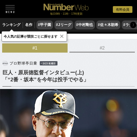
有料会員
毎日6時・11時・17時更新
ランキング
名作
#甲子園
#Jリーグ
#中村剛也
#佐々木朗希
#ラグ
〉
×
今人気の記事が競技ごとに探せます
野球
プロ野球
#1
#2
プロ野球亭日乗
BACK NUMBER
巨人・原辰徳監督インタビュー(上)
「“2番・坂本”を今年は投手でやる」