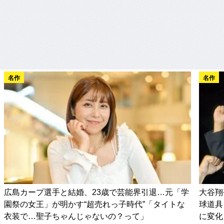
名作
名作
広島カープ選手と結婚、23歳で芸能界引退…元「学
大谷翔
園祭の女王」が明かす“超売れっ子時代”「タイトな
球道具
衣装で…聖子ちゃんじゃないの？って」
に変化