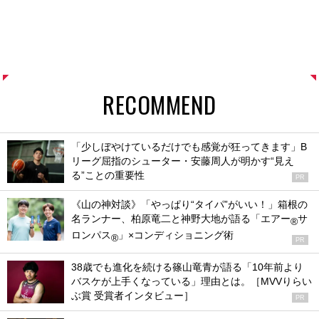
RECOMMEND
「少しぼやけているだけでも感覚が狂ってきます」B
リーグ屈指のシューター・安藤周人が明かす“見え
る”ことの重要性
PR
《山の神対談》「やっぱり“タイパ”がいい！」箱根の
名ランナー、柏原竜二と神野大地が語る「エアー
サ
®
ロンパス
」×コンディショニング術
®
PR
38歳でも進化を続ける篠山竜青が語る「10年前より
バスケが上手くなっている」理由とは。［MVVりらい
ぶ賞 受賞者インタビュー］
PR