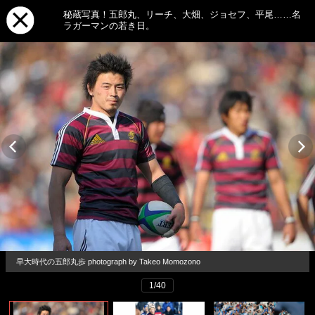
秘蔵写真！五郎丸、リーチ、大畑、ジョセフ、平尾……名
ラガーマンの若き日。
早大時代の五郎丸歩 photograph by Takeo Momozono
1/40