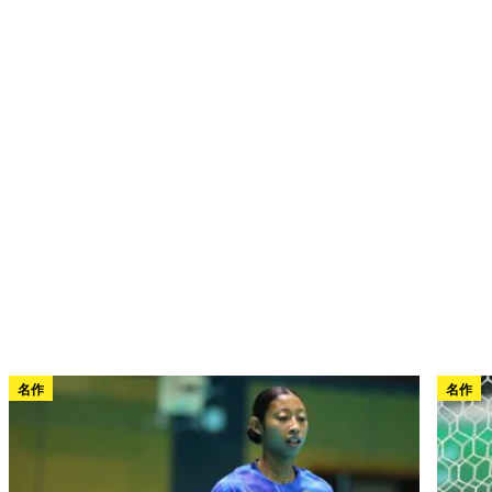
名作
名作