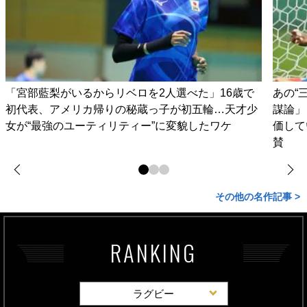
「宮部藍梨がいるからリベロを2人選べた」16歳で
あの“
初代表、アメリカ帰りの秘蔵っ子が初五輪…天才少
謀論」
女が“最強のユーティリティー”に変貌したワケ
価して
賛
その他の名作記事 >
RANKING
ラグビー