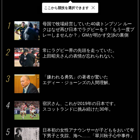
×
ここから競技を選択できます
最新
24時間
週間
母国で牧場経営していた40歳トンプソン ルー
クはなぜ再び日本でラグビーを？「もう一度プ
レーしませんか？」GMが明かす交渉の裏側
常にラグビー界の先頭を走っていた。
上田昭夫さんの表情が忘れられない。
「嫌われる勇気」の著者が驚いた
エディー・ジョーンズの人間理解。
宿沢さん、これが2019年の日本です。
スコットランドに挑み続けた30年。
日本初の女性アナウンサーが子どもをおいて年
下男子と失踪、海へ……「翠川秋子心中事件」