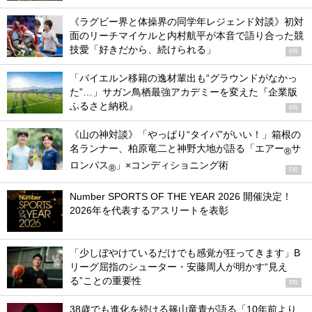
《ラグビー界と体操界の同学年レジェンド対談》初対
面のリーチマイケルと内村航平が本音で語り合った競
技愛「好きだから、続けられる」
PR
「バイエルン移籍の逸材輩出も“グラウンドがなかっ
た”…」サガン鳥栖最強アカデミーを変えた『企業版
ふるさと納税』
PR
《山の神対談》「やっぱり“タイパ”がいい！」箱根の
名ランナー、柏原竜二と神野大地が語る「エアー
サ
®
ロンパス
」×コンディショニング術
®
PR
Number SPORTS OF THE YEAR 2026 開催決定！
2026年を代表するアスリートを表彰
「少しぼやけているだけでも感覚が狂ってきます」B
リーグ屈指のシューター・安藤周人が明かす“見え
る”ことの重要性
PR
38歳でも進化を続ける篠山竜青が語る「10年前より