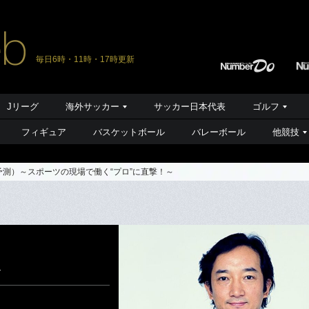
毎日6時・11時・17時更新
Jリーグ
海外サッカー
サッカー日本代表
ゴルフ
フィギュア
バスケットボール
バレーボール
他競技
予測）～スポーツの現場で働く“プロ”に直撃！～
～