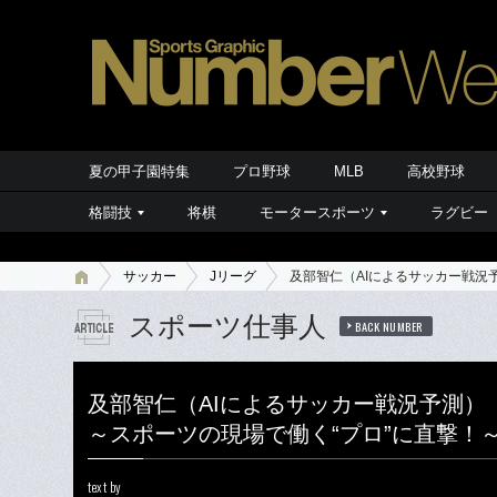
夏の甲子園特集
プロ野球
MLB
高校野球
格闘技
将棋
モータースポーツ
ラグビー
サッカー
Jリーグ
及部智仁（AIによるサッカー戦況
スポーツ仕事人
BACK NUMBER
及部智仁（AIによるサッカー戦況予測）
～スポーツの現場で働く“プロ”に直撃！
text by