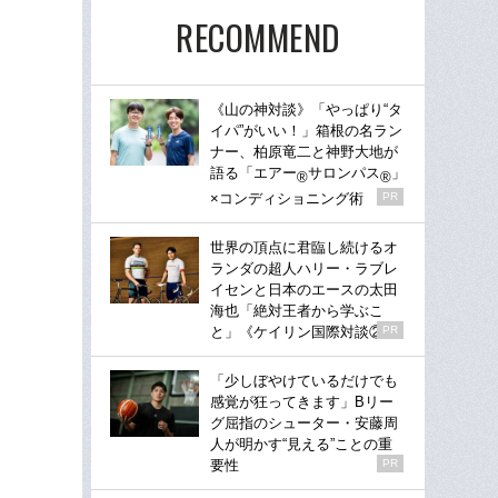
RECOMMEND
《山の神対談》「やっぱり“タ
イパ”がいい！」箱根の名ラン
ナー、柏原竜二と神野大地が
語る「エアー
サロンパス
」
®
®
×コンディショニング術
PR
世界の頂点に君臨し続けるオ
ランダの超人ハリー・ラブレ
イセンと日本のエースの太田
海也「絶対王者から学ぶこ
と」《ケイリン国際対談②》
PR
「少しぼやけているだけでも
感覚が狂ってきます」Bリー
グ屈指のシューター・安藤周
人が明かす“見える”ことの重
要性
PR