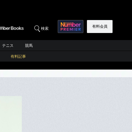
有料会員
検索
テニス
競馬
有料記事