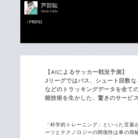
芦部聡
Satoshi Ashibe
PROFILE
【AIによるサッカー戦況予測】
Jリーグではパス、シュート回数
などのトラッキングデータを全て
能技術を生かした、驚きのサービ
「科学的トレーニング」といった言葉
ーツとテクノロジーの関係性は車の両輪