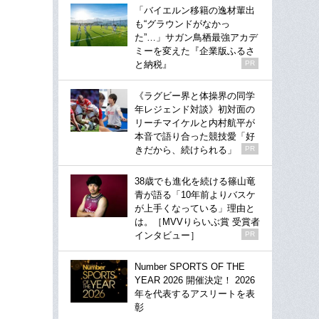
「バイエルン移籍の逸材輩出
も“グラウンドがなかっ
た”…」サガン鳥栖最強アカデ
ミーを変えた『企業版ふるさ
と納税』
PR
《ラグビー界と体操界の同学
年レジェンド対談》初対面の
リーチマイケルと内村航平が
本音で語り合った競技愛「好
きだから、続けられる」
PR
38歳でも進化を続ける篠山竜
青が語る「10年前よりバスケ
が上手くなっている」理由と
は。［MVVりらいぶ賞 受賞者
インタビュー］
PR
Number SPORTS OF THE
YEAR 2026 開催決定！ 2026
年を代表するアスリートを表
彰