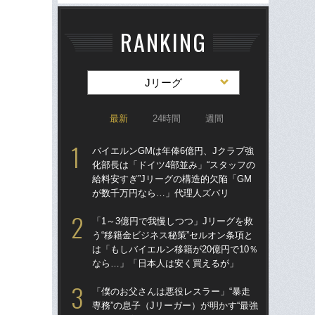
RANKING
Jリーグ
最新
24時間
週間
バイエルンGMは年俸6億円、Jクラブ強
バイ
化部長は「ドイツ4部並み」“スタッフの
化部
給料安すぎ”Jリーグの構造的欠陥「GM
給料
が数千万円なら…」代理人ズバリ
が
「1～3億円で我慢しつつ」Jリーグを救
「1
う“移籍金ビジネス秘策”セルオン条項と
う“
は「もしバイエルン移籍が20億円で10％
は「
なら…」「日本人は安く買えるが」
な
「僕のお父さんは悪役レスラー」“暴走
「
専務”の息子（Jリーガー）が明かす“最強
の