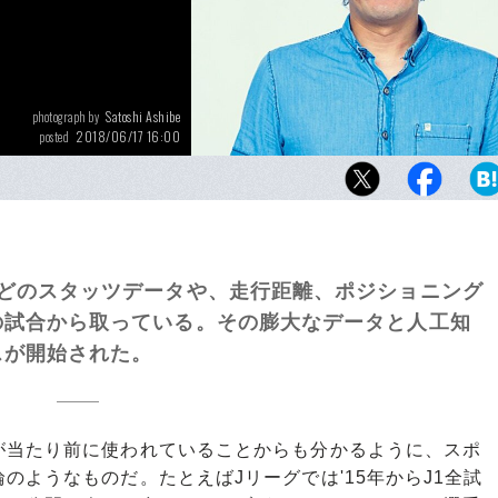
Satoshi Ashibe
photograph by
2018/06/17 16:00
posted
及部智仁さん。
などのスタッツデータや、走行距離、ポジショニング
の試合から取っている。その膨大なデータと人工知
スが開始された。
が当たり前に使われていることからも分かるように、スポ
のようなものだ。たとえばJリーグでは'15年からJ1全試