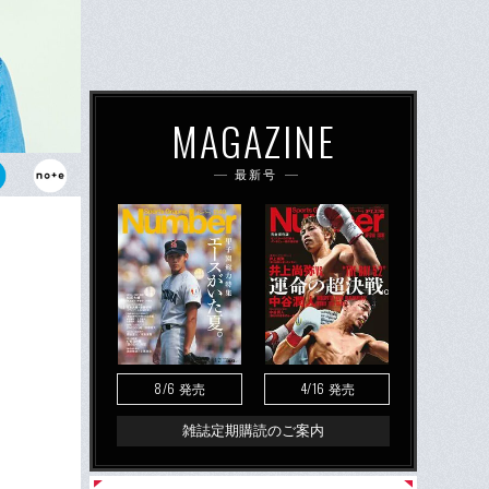
MAGAZINE
最新号
8/6
4/16
発売
発売
雑誌定期購読のご案内