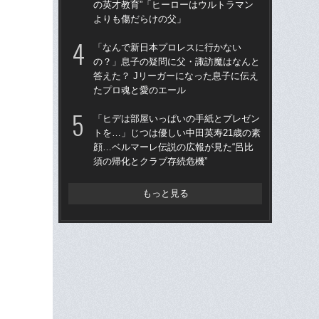
の英才教育”「ヒーローはウルトラマン
す
よりも傷だらけの父」
能
「なんで新日本プロレスに行かない
欧
の？」息子の疑問に父・諏訪魔はなんと
断裂
答えた？ Jリーガーになった息子に伝え
にな
たプロ魂と愛のエール
に
「ヒデは部屋いっぱいの手紙とプレゼン
「
トを…」じつは優しい中田英寿21歳の素
優
顔…ベルマーレ伝説の広報が見た“呂比
て…
須の帰化とクラブ存続危機”
に
もっと見る