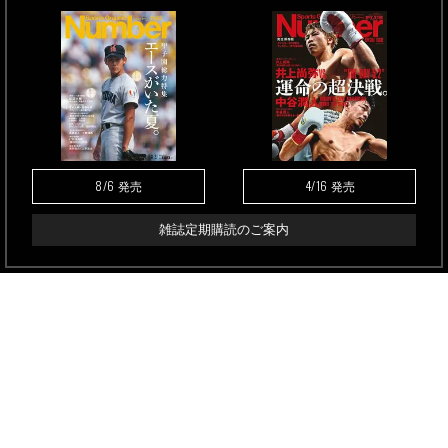
8/6
4/16
発売
発売
雑誌定期購読のご案内