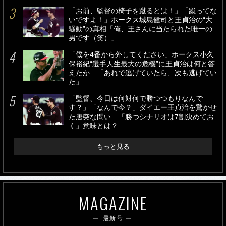
「お前、監督の椅子を蹴るとは！」「蹴ってな
いですよ！」ホークス城島健司と王貞治の“大
騒動”の真相「俺、王さんに当たられた唯一の
男です（笑）」
「僕を4番から外してください」ホークス小久
保裕紀“選手人生最大の危機”に王貞治は何と答
えたか…「あれで逃げていたら、次も逃げてい
た」
「監督、今日は何対何で勝つつもりなんで
す？」「なんで今？」ダイエー王貞治を驚かせ
た唐突な問い…「勝つシナリオは7割決めてお
く」意味とは？
もっと見る
MAGAZINE
最新号