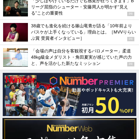
「少しぼやけているだけでも感覚が狂ってきます」B
リーグ屈指のシューター・安藤周人が明かす“見え
る”ことの重要性
PR
38歳でも進化を続ける篠山竜青が語る「10年前より
バスケが上手くなっている」理由とは。［MVVりらい
ぶ賞 受賞者インタビュー］
PR
「会場の声は自分を客観視するバロメーター」柔道
48kg級金メダリスト・角田夏実が感じていた声の力
と、声を活かした新たなミッション
PR