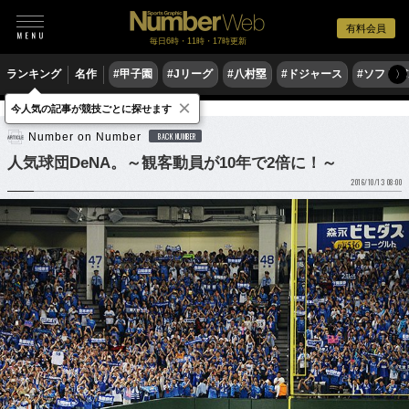
有料会員
毎日6時・11時・17時更新
ランキング
名作
#甲子園
#Jリーグ
#八村塁
#ドジャース
#ソフトバ
〉
×
今人気の記事が競技ごとに探せます
野球
プロ野球
Number on Number
BACK NUMBER
人気球団DeNA。～観客動員が10年で2倍に！～
2016/10/13 08:00