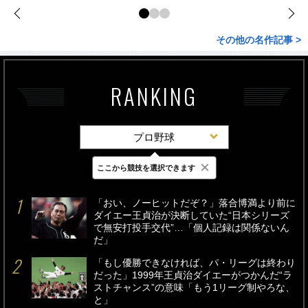
その他の名作記事 >
RANKING
プロ野球
×
ここから競技を選択できます
最新
24時間
週間
「おい、ノーヒットだぞ？」落合博満より前に
ダイエー王貞治が決断していた“日本シリーズ
で無安打投手交代”…「個人記録は関係ないん
だ」
「もし優勝できなければ、パ・リーグは終わり
だった」1999年王貞治ダイエーがつかんだ“ラ
ストチャンス”の意味「もう1リーグ制やろな、
と」