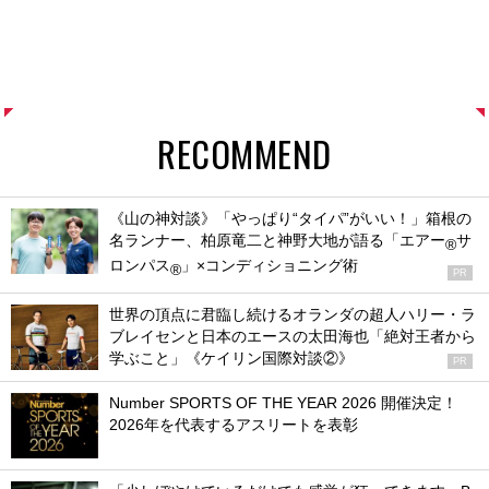
RECOMMEND
《山の神対談》「やっぱり“タイパ”がいい！」箱根の
名ランナー、柏原竜二と神野大地が語る「エアー
サ
®
ロンパス
」×コンディショニング術
®
PR
世界の頂点に君臨し続けるオランダの超人ハリー・ラ
ブレイセンと日本のエースの太田海也「絶対王者から
学ぶこと」《ケイリン国際対談②》
PR
Number SPORTS OF THE YEAR 2026 開催決定！
2026年を代表するアスリートを表彰