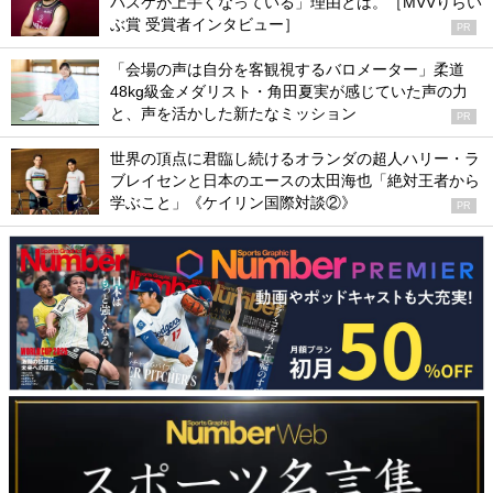
バスケが上手くなっている」理由とは。［MVVりらい
ぶ賞 受賞者インタビュー］
PR
「会場の声は自分を客観視するバロメーター」柔道
48kg級金メダリスト・角田夏実が感じていた声の力
と、声を活かした新たなミッション
PR
世界の頂点に君臨し続けるオランダの超人ハリー・ラ
ブレイセンと日本のエースの太田海也「絶対王者から
学ぶこと」《ケイリン国際対談②》
PR