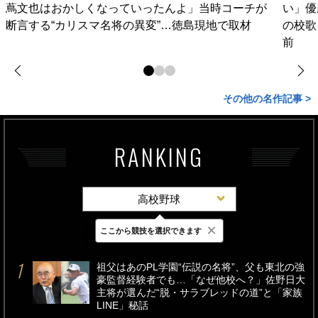
蔦文也はおかしくなっていったんよ」当時コーチが
い」優
断言する“カリスマ名将の異変”…徳島現地で取材
の校歌
前
その他の名作記事 >
RANKING
高校野球
×
ここから競技を選択できます
最新
24時間
週間
祖父はあのPL学園“伝説の名将”、父も東北の強
豪監督経験者でも…「なぜ他校へ？」佐野日大
主将が選んだ“脱・サラブレッドの道”と「家族
LINE」秘話