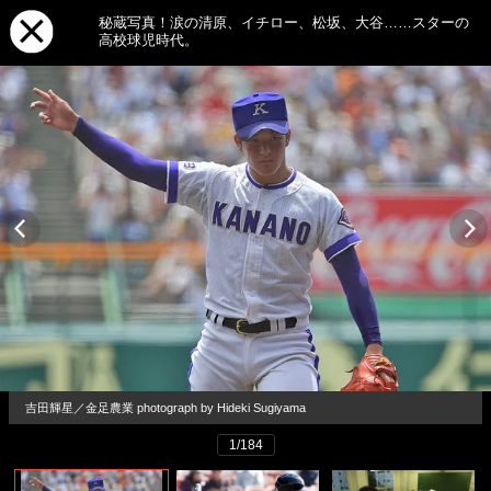
秘蔵写真！涙の清原、イチロー、松坂、大谷……スターの
高校球児時代。
吉田輝星／金足農業 photograph by Hideki Sugiyama
1/184