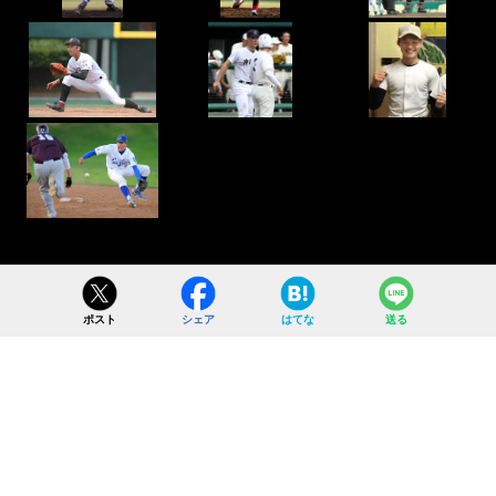
ポスト
シェア
はてな
送る