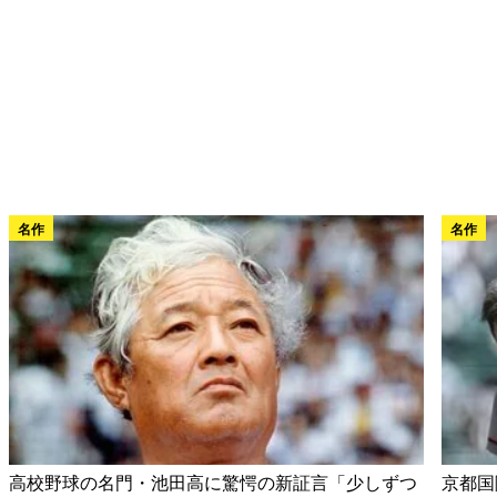
名作
名作
高校野球の名門・池田高に驚愕の新証言「少しずつ
京都国