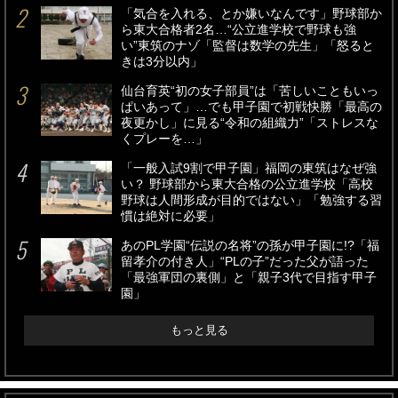
「気合を入れる、とか嫌いなんです」野球部か
ら東大合格者2名…“公立進学校で野球も強
い”東筑のナゾ「監督は数学の先生」「怒ると
きは3分以内」
仙台育英“初の女子部員”は「苦しいこともいっ
ぱいあって」…でも甲子園で初戦快勝「最高の
夜更かし」に見る“令和の組織力”「ストレスな
くプレーを…」
「一般入試9割で甲子園」福岡の東筑はなぜ強
い？ 野球部から東大合格の公立進学校「高校
野球は人間形成が目的ではない」「勉強する習
慣は絶対に必要」
あのPL学園“伝説の名将”の孫が甲子園に!?「福
留孝介の付き人」“PLの子”だった父が語った
「最強軍団の裏側」と「親子3代で目指す甲子
園」
もっと見る