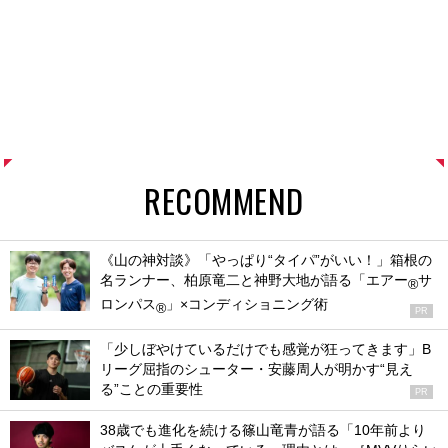
RECOMMEND
《山の神対談》「やっぱり“タイパ”がいい！」箱根の
名ランナー、柏原竜二と神野大地が語る「エアー
サ
®
ロンパス
」×コンディショニング術
®
PR
「少しぼやけているだけでも感覚が狂ってきます」B
リーグ屈指のシューター・安藤周人が明かす“見え
る”ことの重要性
PR
38歳でも進化を続ける篠山竜青が語る「10年前より