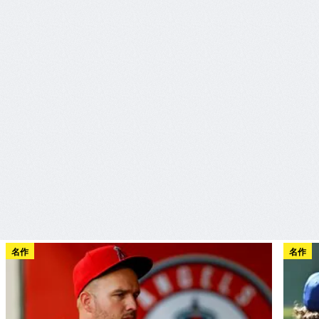
名作
名作