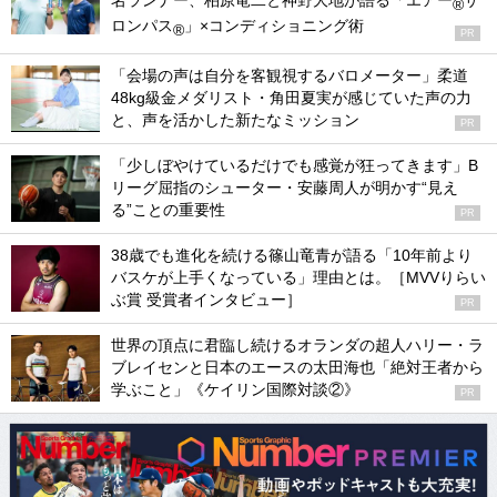
名ランナー、柏原竜二と神野大地が語る「エアー
サ
®
ロンパス
」×コンディショニング術
®
PR
「会場の声は自分を客観視するバロメーター」柔道
48kg級金メダリスト・角田夏実が感じていた声の力
と、声を活かした新たなミッション
PR
「少しぼやけているだけでも感覚が狂ってきます」B
リーグ屈指のシューター・安藤周人が明かす“見え
る”ことの重要性
PR
38歳でも進化を続ける篠山竜青が語る「10年前より
バスケが上手くなっている」理由とは。［MVVりらい
ぶ賞 受賞者インタビュー］
PR
世界の頂点に君臨し続けるオランダの超人ハリー・ラ
ブレイセンと日本のエースの太田海也「絶対王者から
学ぶこと」《ケイリン国際対談②》
PR