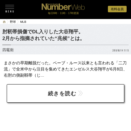
有料会員
毎日6時・11時・17時更新
野球
MLB
肘靭帯損傷でDL入りした大谷翔平。
2月から指摘されていた“兆候”とは。
四竈衛
2018/06/14 11:15
まさかの早期離脱だった。ベーブ・ルース以来とも言われる「二刀
流」で全米中から注目を集めてきたエンゼルス大谷翔平が6月8日、
右肘の側副靱帯（じ...
続きを読む