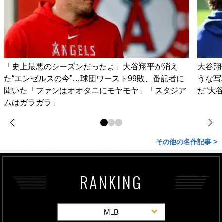
「史上最悪のシーズンだったよ」大谷翔平が消え
大谷翔
た“エンゼルスの今”…球団ワースト99敗、番記者に
うな写
聞いた「ファンはオオタニにモヤモヤ」「スタジア
だ“大
ムはガラガラ」
その他の名作記事 >
RANKING
MLB