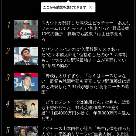
×
ここから競技を選択できます
最新
24時間
週間
スカウトが酷評した高校生ピッチャー「あんな
フォームじゃとらへん」“無名だった”野茂英雄
10代の挫折…職場でも説教「はよ仕事覚え
ろ」
なぜソフトバンクは“入団辞退リスクあっ
た”佐々木麟太郎を1位指名したのか？ 四軍制
も…じつはプロ野球最強チームが直面してい
る“育成の悩み”
「野茂は太りすぎや」「キミはエースじゃな
い」監督も球団幹部も苦言…なぜ野茂英雄は近
鉄と決裂した？ 野茂が怒った“あるコーチの退
団”
「どうせメジャーでは通用せん」批判も…近鉄
も予想外だった、野茂英雄26歳の“任意引
退”「1億4000万円を捨て、年俸980万円を選ん
だ男」
ドジャース山本由伸が証言「先生は僕を作った
人です」伝説的リリーフの“重要人物”、矢田先