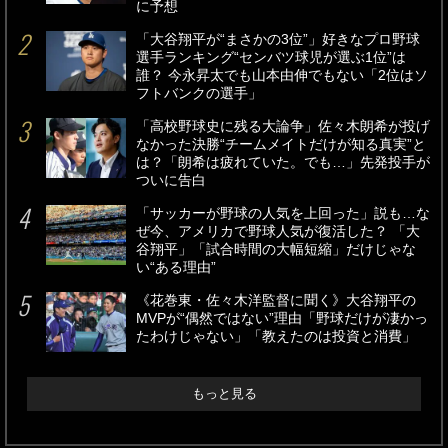
に予想
「大谷翔平が“まさかの3位”」好きなプロ野球
選手ランキング“センバツ球児が選ぶ1位”は
誰？ 今永昇太でも山本由伸でもない「2位はソ
フトバンクの選手」
「高校野球史に残る大論争」佐々木朗希が投げ
なかった決勝“チームメイトだけが知る真実”と
は？「朗希は疲れていた。でも…」先発投手が
ついに告白
「サッカーが野球の人気を上回った」説も…な
ぜ今、アメリカで野球人気が復活した？ 「大
谷翔平」「試合時間の大幅短縮」だけじゃな
い“ある理由”
《花巻東・佐々木洋監督に聞く》大谷翔平の
MVPが“偶然ではない”理由「野球だけが凄かっ
たわけじゃない」「教えたのは投資と消費」
もっと見る