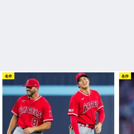
名作
名作