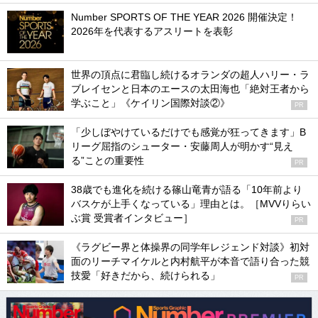
Number SPORTS OF THE YEAR 2026 開催決定！
2026年を代表するアスリートを表彰
世界の頂点に君臨し続けるオランダの超人ハリー・ラ
ブレイセンと日本のエースの太田海也「絶対王者から
学ぶこと」《ケイリン国際対談②》
PR
「少しぼやけているだけでも感覚が狂ってきます」B
リーグ屈指のシューター・安藤周人が明かす“見え
る”ことの重要性
PR
38歳でも進化を続ける篠山竜青が語る「10年前より
バスケが上手くなっている」理由とは。［MVVりらい
ぶ賞 受賞者インタビュー］
PR
《ラグビー界と体操界の同学年レジェンド対談》初対
面のリーチマイケルと内村航平が本音で語り合った競
技愛「好きだから、続けられる」
PR