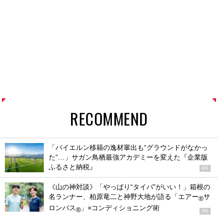
RECOMMEND
「バイエルン移籍の逸材輩出も“グラウンドがなかっ
た”…」サガン鳥栖最強アカデミーを変えた『企業版
ふるさと納税』
PR
《山の神対談》「やっぱり“タイパ”がいい！」箱根の
名ランナー、柏原竜二と神野大地が語る「エアー
サ
®
ロンパス
」×コンディショニング術
®
PR