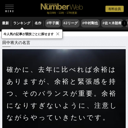
有料会員
毎日6時・11時・17時更新
最新
ランキング
名作
#甲子園
#Jリーグ
#中村剛也
#佐々木朗希
〉
×
今人気の記事が競技ごとに探せます
スポーツ名言集
タ
田中将大の名言
田中将大の名言
確かに、去年に比べれば余裕は
ありますが、余裕と緊張感を持
つ、そのバランスが重要。余裕
になりすぎないように、注意し
ながらやっていきたいです。