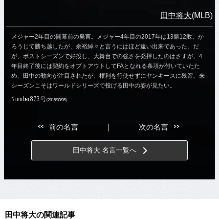
田中将大
(MLB)
メジャー2年目の開幕前の発言。メジャー4年目の2017年は13勝12敗。か
ろうじて勝ち越したが、余裕綽々と言うにはほど遠い出来であった。だ
が、ポストシーズンで好投し、大舞台での強さを発揮したのはさすが。4
年目終了後には契約をオプトアウトしてFAとなれる条項が付いていたた
め、田中の動向が注目されたが、権利を行使せずにヤンキースに残留。来
シーズンこそはワールドシリーズで投げる田中の姿が見たい。
Number873号
(2015/03/05)
<<
>>
前の名言
｜
次の名言
田中将大 名言一覧へ
田中将大の関連記事