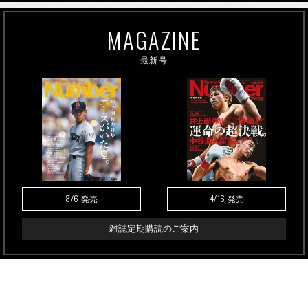
MAGAZINE
最新号
8/6
4/16
発売
発売
雑誌定期購読のご案内