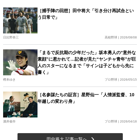
［捕手陣の回想］田中将大「引き分け再試合とい
う日常で」
日比野恭三
高校野球 | 2026/08/08
「まるで反抗期の少年だった」坂本勇人の“意外な
素顔”に惹かれて…記者が見た“ヤンチャ青年”が巨
人のスターになるまで「サインは子どもから先に
書く」
樫本ゆき
プロ野球 | 2026/05/15
［名参謀たちの証言］星野仙一「人情派監督、10
年越しの変わり身」
酒井俊作
プロ野球 | 2026/04/18
田中将大 記事一覧へ