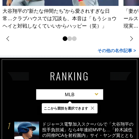
大谷翔平の“新たな仲間たち”から愛されすぎな日
「妻が
常…クラブハウスでは冗談も、本音は「もうショウ
ールス
ヘイと対戦しなくていいからハッピー（笑）」
現実…
その他の名作記事 >
RANKING
MLB
×
ここから競技を選択できます
最新
24時間
週間
ドジャース電撃加入スクーバルで「大谷翔平の
投手負担減」なら4年連続MVPも…「鈴木誠也
の同僚PCAを射程圏内」サイ・ヤング賞ととも