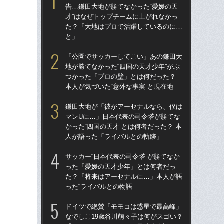
告…鎌田大地が勝てなかった“愛媛の天
告…
才”はなぜトップチームに上がれなかっ
才”
た？「大地はプロで活躍しているのに…
た
と」
と
「公園でサッカーしてこい」あの鎌田大
鎌
地が勝てなかった“四国の天才少年”がぶ
マ
つかった「プロの壁」とは何だった？
かっ
本人が気づいた“意外な事実”と現在地
人
鎌田大地が「彼がアーセナルなら、僕は
「
マンUに…」日本代表の司令塔が勝てな
地が
かった“四国の天才”とは何者だった？ 本
つ
人が語った「ライバルとの軌跡」
本人
サッカー“日本代表の司令塔”が勝てなか
サッ
った「愛媛の天才少年」とは何者だっ
っ
た？「将来はアーセナルに…」本人が語
た
った“ライバルとの物語”
った
ドイツで絶賛「モモコは惑星で最高峰」
「
なでしこ19歳谷川萌々子は何がスゴい？
師