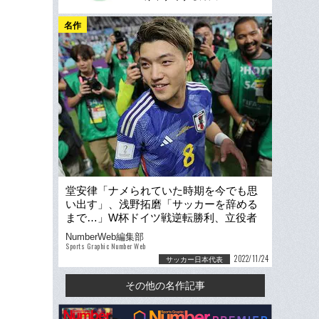
名作
堂安律「ナメられていた時期を今でも思
い出す」、浅野拓磨「サッカーを辞める
まで…」W杯ドイツ戦逆転勝利、立役者
の“反骨心”
NumberWeb編集部
Sports Graphic Number Web
2022/11/24
サッカー日本代表
その他の名作記事