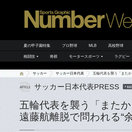
夏の甲子園特集
プロ野球
MLB
高校野球
格闘技
将棋
モータースポーツ
ラグビー
サッカー
サッカー日本代表
五輪代表を襲う「またか
サッカー日本代表PRESS
BAC
五輪代表を襲う「またか
遠藤航離脱で問われる“余