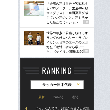
「会場の声は自分を客観視す
るバロメーター」柔道48kg級
金メダリスト・角田夏実が感
じていた声の力と、声を活か
した新たなミッション
PR
世界の頂点に君臨し続けるオ
ランダの超人ハリー・ラブレ
イセンと日本のエースの太田
海也「絶対王者から学ぶこ
と」《ケイリン国際対談②》
PR
RANKING
サッカー日本代表
最新
24時間
週間
「えっ、なんで？」監督からまさかの宣
「