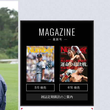
MAGAZINE
最新号
8/6
4/16
発売
発売
雑誌定期購読のご案内