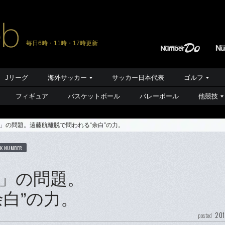
毎日6時・11時・17時更新
Jリーグ
海外サッカー
サッカー日本代表
ゴルフ
フィギュア
バスケットボール
バレーボール
他競技
」の問題。遠藤航離脱で問われる“余白”の力。
K NUMBER
」の問題。
白”の力。
201
posted