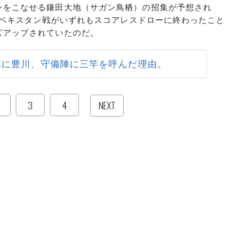
ンをこなせる鎌田大地（サガン鳥栖）の招集が予想され
ウズベキスタン戦がいずれもスコアレスドローに終わったこと
ズアップされていたのだ。
陣に豊川、守備陣に三竿を呼んだ理由。
3
4
NEXT