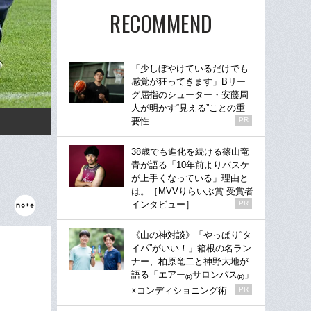
RECOMMEND
「少しぼやけているだけでも
感覚が狂ってきます」Bリー
グ屈指のシューター・安藤周
人が明かす“見える”ことの重
要性
PR
38歳でも進化を続ける篠山竜
青が語る「10年前よりバスケ
が上手くなっている」理由と
は。［MVVりらいぶ賞 受賞者
インタビュー］
PR
《山の神対談》「やっぱり“タ
イパ”がいい！」箱根の名ラン
ナー、柏原竜二と神野大地が
語る「エアー
サロンパス
」
®
®
×コンディショニング術
PR