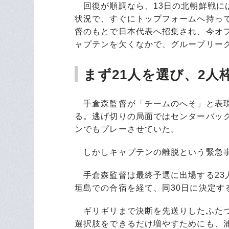
回復が順調なら、13日の北朝鮮戦に
状況で、すぐにトップフォームへ持っ
督のもとで日本代表へ招集され、今オ
ャプテンを欠くなかで、グループリー
まず21人を選び、2人
手倉森監督が「チームのへそ」と表現
る。逃げ切りの局面ではセンターバッ
ンでもプレーさせていた。
しかしキャプテンの離脱という緊急事
手倉森監督は最終予選に出場する23人
垣島での合宿を経て、同30日に決定す
ギリギリまで決断を先送りしたふたつ
選択肢をできるだけ増やすためにも、