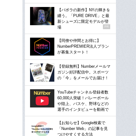
【バボラの新作】NYの輝きを
纏う。「PURE DRIVE」と最
新シューズに限定モデルが登
場
PR
【同僚や仲間とお得に】
NumberPREMIER法人プラン
が募集スタート！
【登録無料】Numberメールマ
ガジン好評配信中。スポーツ
の「今」をメールでお届け！
YouTubeチャンネル登録者数
60,000人突破！バレーボール
や陸上、バスケ、野球などの
選手のインタビューを動画で
【お知らせ】Google検索で
「Number Web」の記事を見
つけやすくする方法