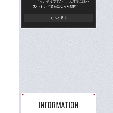
「えっ、そうですか！」天才少女説や
表で
30m弾より“笑顔になった質問”
の
もっと見る
INFORMATION