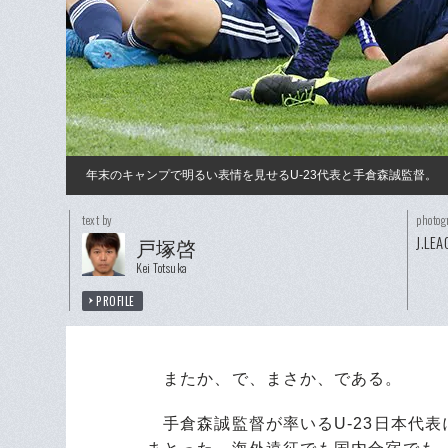
年末のキャンプで明るい表情を見せるU-23代表と手倉森誠監督。
text by
photog
J.LE
戸塚啓
Kei Totsuka
PROFILE
またか、で、まさか、である。
手倉森誠監督が率いるU-23日本代表