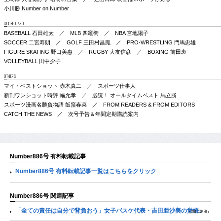
小川勝 Number on Number
SCORE CARD
BASEBALL 石田雄太 ／ MLB 四竈衛 ／ NBA 宮地陽子
SOCCER 二宮寿朗 ／ GOLF 三田村昌鳳 ／ PRO-WRESTLING 門馬忠雄
FIGURE SKATING 野口美惠 ／ RUGBY 大友信彦 ／ BOXING 前田衷
VOLLEYBALL 田中夕子
OTHERS
マイ・ベストショット 赤木真二 ／ スポーツ仕事人
新刊ワンショット時評 幅允孝 ／ 必読！ オールタイムベスト 馬立勝
スポーツ漫画名勝負物語 飯窪春菜 ／ FROM READERS & FROM EDITORS
CATCH THE NEWS ／ 次号予告＆年間定期購読案内
Number886号 有料転載記事
Number886号 有料転載記事一覧はこちらをクリック
Number886号 関連記事
「全ての責任は自分で背負おう」女子バスケ代表・吉田亜沙美の覚悟。
（2015/9/30）