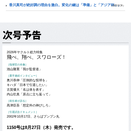
香川真司が絶好調の理由を激白。変化の鍵は「準備」と「アジア杯」。
（2015/9/24）
2026年ヤクルト総力特集
飛べ、翔べ、スワローズ！
［指揮官の肖像］
池山隆寛「我が監督道」
［選手連続インタビュー］
奥川恭伸「圧倒的な投球を」
キハダ「日本で引退したい」
古賀優大「名は体を表す」
内山壮真「原点に立ち返って」
［前任者が語る］
髙津臣吾「想定外の伸びしろ」
［引退試合ドキュメント］
2002年10月17日、さらばブンブン丸
1150号は8月27日（木）発売です。