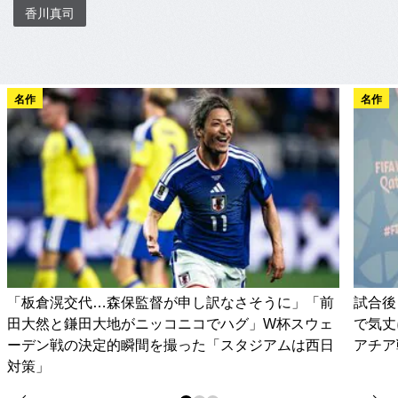
香川真司
名作
名作
「板倉滉交代…森保監督が申し訳なさそうに」「前
試合後
田大然と鎌田大地がニッコニコでハグ」W杯スウェ
で気丈
ーデン戦の決定的瞬間を撮った「スタジアムは西日
アチア
対策」