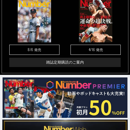
8/6
4/16
発売
発売
雑誌定期購読のご案内