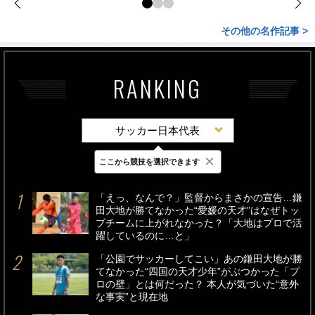
その他の名作記事 >
RANKING
サッカー日本代表
×
ここから競技を選択できます
最新
24時間
週間
「えっ、なんで？」監督からまさかの宣告…鎌
田大地が勝てなかった“愛媛の天才”はなぜトッ
プチームに上がれなかった？「大地はプロで活
躍しているのに…と」
「公園でサッカーしてこい」あの鎌田大地が勝
てなかった“四国の天才少年”がぶつかった「プ
ロの壁」とは何だった？ 本人が気づいた“意外
な事実”と現在地