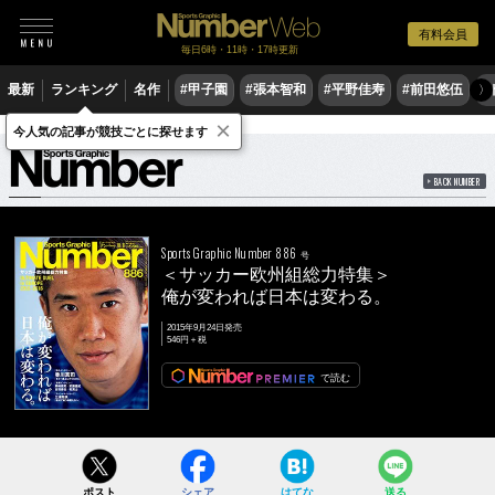
有料会員
毎日6時・11時・17時更新
最新
ランキング
名作
#甲子園
#張本智和
#平野佳寿
#前田悠伍
#
〉
×
雑誌
Number
886号
今人気の記事が競技ごとに探せます
BACK NUMBER
Sports Graphic Number 886
号
＜サッカー欧州組総力特集＞
俺が変われば日本は変わる。
2015年9月24日発売
546円＋税
で読む
ポスト
シェア
はてな
送る