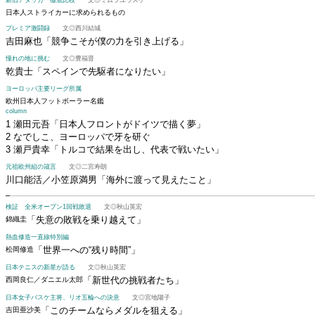
新旧アタッカー徹底比較
文◎ミムラユウスケ
日本人ストライカーに求められるもの
プレミア激闘録
文◎西川結城
吉田麻也
「競争こそが僕の力を引き上げる」
憧れの地に挑む
文◎豊福晋
乾貴士
「スペインで先駆者になりたい」
ヨーロッパ主要リーグ所属
欧州日本人フットボーラー名鑑
column
1 瀬田元吾「日本人フロントがドイツで描く夢」
2 なでしこ、ヨーロッパで牙を研ぐ
3 瀬戸貴幸「トルコで結果を出し、代表で戦いたい」
元祖欧州組の箴言
文◎二宮寿朗
川口能活／小笠原満男
「海外に渡って見えたこと」
検証 全米オープン1回戦敗退
文◎秋山英宏
「失意の敗戦を乗り越えて」
錦織圭
熱血修造一直線特別編
「世界一への“残り時間”」
松岡修造
日本テニスの新星が語る
文◎秋山英宏
「新世代の挑戦者たち」
西岡良仁／ダニエル太郎
日本女子バスケ主将、リオ五輪への決意
文◎宮地陽子
「このチームならメダルを狙える」
吉田亜沙美