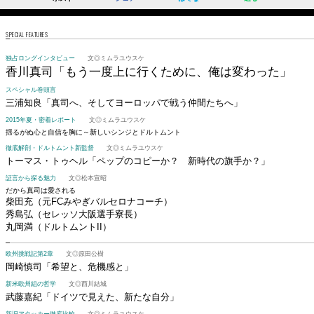
SPECIAL FEATURES
独占ロングインタビュー
文◎ミムラユウスケ
香川真司
「もう一度上に行くために、俺は変わった」
スペシャル巻頭言
三浦知良
「真司へ、そしてヨーロッパで戦う仲間たちへ」
2015年夏・密着レポート
文◎ミムラユウスケ
揺るがぬ心と自信を胸に～新しいシンジとドルトムント
徹底解剖・ドルトムント新監督
文◎ミムラユウスケ
トーマス・トゥヘル
「ペップのコピーか？ 新時代の旗手か？」
証言から探る魅力
文◎松本宣昭
だから真司は愛される
柴田充（元FCみやぎバルセロナコーチ）
秀島弘（セレッソ大阪選手寮長）
丸岡満（ドルトムントII）
欧州挑戦記第2章
文◎原田公樹
岡崎慎司
「希望と、危機感と」
新米欧州組の哲学
文◎西川結城
武藤嘉紀
「ドイツで見えた、新たな自分」