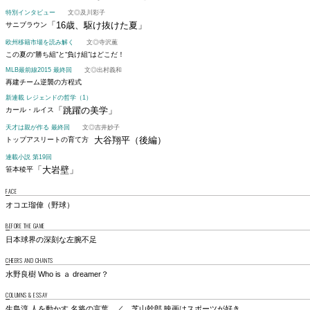
特別インタビュー
文◎及川彩子
「16歳、駆け抜けた夏」
サニブラウン
欧州移籍市場を読み解く
文◎寺沢薫
この夏の“勝ち組”と“負け組”はどこだ！
MLB最前線2015 最終回
文◎出村義和
再建チーム逆襲の方程式
新連載 レジェンドの哲学（1）
「跳躍の美学」
カール・ルイス
天才は親が作る 最終回
文◎吉井妙子
大谷翔平（後編）
トップアスリートの育て方
連載小説 第19回
「大岩壁」
笹本稜平
FACE
オコエ瑠偉（野球）
BEFORE THE GAME
日本球界の深刻な左腕不足
CHEERS AND CHANTS
水野良樹 Who is ａ dreamer？
COLUMNS & ESSAY
生島淳 人を動かす 名将の言葉 ／ 芝山幹郎 映画はスポーツが好き