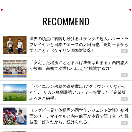
RECOMMEND
世界の頂点に君臨し続けるオランダの超人ハリー・ラ
ブレイセンと日本のエースの太田海也「絶対王者から
学ぶこと」《ケイリン国際対談②》
PR
「安定した場所にとどまれば成長は止まる」西内悠人
が故郷・高知で次世代へ伝えた“挑戦する力”
PR
「バイエルン移籍の逸材輩出も“グラウンドがなかっ
た”…」サガン鳥栖最強アカデミーを変えた『企業版
ふるさと納税』
PR
《ラグビー界と体操界の同学年レジェンド対談》初対
面のリーチマイケルと内村航平が本音で語り合った競
技愛「好きだから、続けられる」
PR