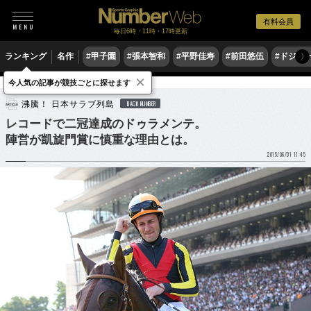
有料会員
毎日6時・11時・17時更新
ランキング
名作
#甲子園
#張本智和
#平野佳寿
#前田悠伍
#ドジャ
〉
×
今人気の記事が競技ごとに探せます
競馬
沸騰！ 日本サラブ列島
BACK NUMBER
レコードで二冠達成のドゥラメンテ。
陣営が凱旋門賞に慎重な理由とは。
2015/06/01 11:45