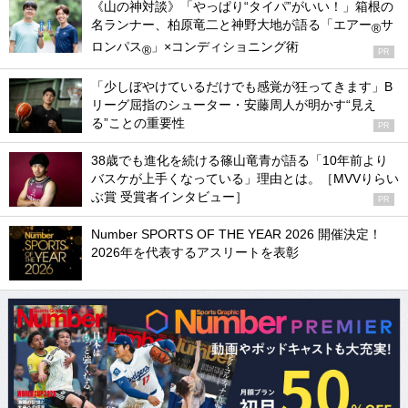
《山の神対談》「やっぱり“タイパ”がいい！」箱根の
名ランナー、柏原竜二と神野大地が語る「エアー
サ
®
ロンパス
」×コンディショニング術
®
PR
「少しぼやけているだけでも感覚が狂ってきます」B
リーグ屈指のシューター・安藤周人が明かす“見え
る”ことの重要性
PR
38歳でも進化を続ける篠山竜青が語る「10年前より
バスケが上手くなっている」理由とは。［MVVりらい
ぶ賞 受賞者インタビュー］
PR
Number SPORTS OF THE YEAR 2026 開催決定！
2026年を代表するアスリートを表彰