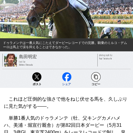
ドゥラメンテは一番人気にこたえてダービーレコードでの完勝。騎乗のミルコ・デム
ーロは馬上で涙を抑えることはできなかった。
photograph by
島田明宏
Yuji Takahashi
text by
Akihiro Shimada
ポスト
シェア
コピー
これほど圧倒的な強さで他をねじ伏せる馬を、久しぶり
に見た気がする――。
単勝1番人気のドゥラメンテ（牡、父キングカメハメ
ハ、美浦・堀宣行厩舎）が第82回日本ダービー（5月31
日、3歳GI、東京芝2400m）をレースレコードで制し、皐