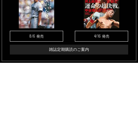
8/6
4/16
発売
発売
雑誌定期購読のご案内