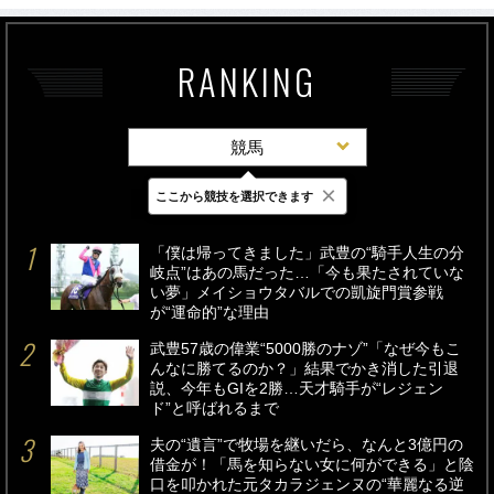
RANKING
競馬
×
ここから競技を選択できます
最新
24時間
週間
「僕は帰ってきました」武豊の“騎手人生の分
岐点”はあの馬だった…「今も果たされていな
い夢」メイショウタバルでの凱旋門賞参戦
が“運命的”な理由
武豊57歳の偉業“5000勝のナゾ”「なぜ今もこ
んなに勝てるのか？」結果でかき消した引退
説、今年もGIを2勝…天才騎手が“レジェン
ド”と呼ばれるまで
夫の“遺言”で牧場を継いだら、なんと3億円の
借金が！「馬を知らない女に何ができる」と陰
口を叩かれた元タカラジェンヌの“華麗なる逆