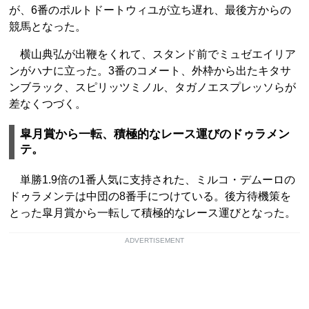
が、6番のポルトドートウィユが立ち遅れ、最後方からの
競馬となった。
横山典弘が出鞭をくれて、スタンド前でミュゼエイリア
ンがハナに立った。3番のコメート、外枠から出たキタサ
ンブラック、スピリッツミノル、タガノエスプレッソらが
差なくつづく。
皐月賞から一転、積極的なレース運びのドゥラメン
テ。
単勝1.9倍の1番人気に支持された、ミルコ・デムーロの
ドゥラメンテは中団の8番手につけている。後方待機策を
とった皐月賞から一転して積極的なレース運びとなった。
ADVERTISEMENT