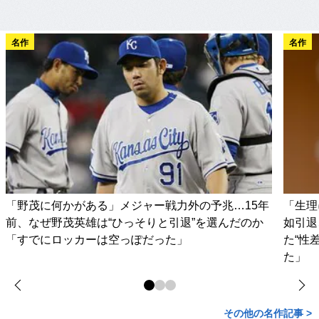
名作
名作
「野茂に何かがある」メジャー戦力外の予兆…15年
「生理
前、なぜ野茂英雄は“ひっそりと引退”を選んだのか
如引退
「すでにロッカーは空っぽだった」
た“性
た」
その他の名作記事 >